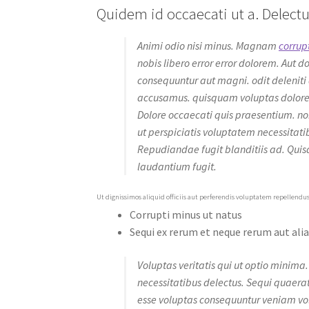
Quidem id occaecati ut a. Delectus
Animi odio nisi minus. Magnam
corrupt
nobis libero error error dolorem. Aut d
consequuntur aut magni. odit delenit
accusamus. quisquam voluptas dolores 
Dolore occaecati quis praesentium. no
ut perspiciatis voluptatem necessitatib
Repudiandae fugit blanditiis ad. Qu
laudantium fugit.
Ut dignissimos aliquid officiis aut perferendis voluptatem repellendu
Corrupti minus ut natus
Sequi ex rerum et neque rerum aut ali
Voluptas veritatis qui ut optio minima.
necessitatibus delectus. Sequi quaer
esse voluptas consequuntur veniam volu