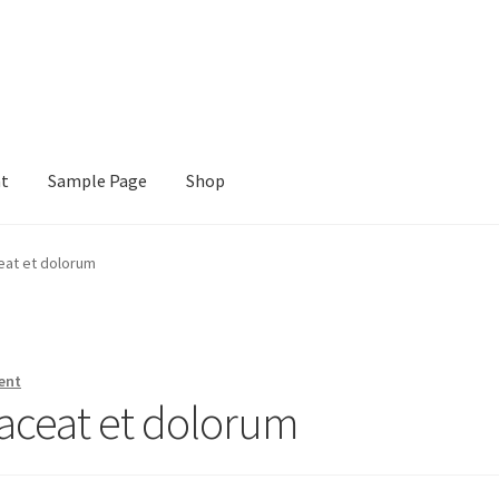
nt
Sample Page
Shop
e
Shop
eat et dolorum
ent
aceat et dolorum