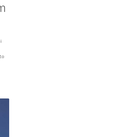
am
i
to