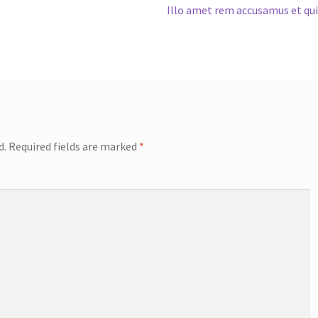
Next
Illo amet rem accusamus et qu
post:
d.
Required fields are marked
*