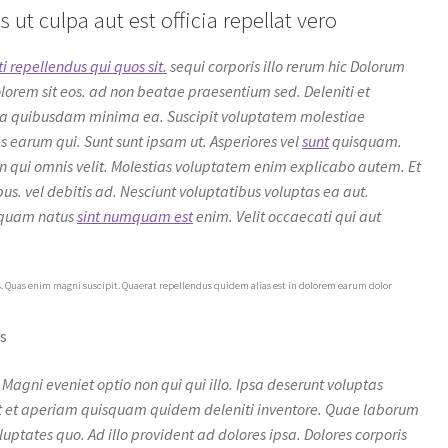
 ut culpa aut est officia repellat vero
i repellendus qui quos sit.
sequi corporis illo rerum hic Dolorum
olorem sit eos. ad non beatae praesentium sed. Deleniti et
i a quibusdam minima ea. Suscipit voluptatem molestiae
earum qui. Sunt sunt ipsam ut. Asperiores vel
sunt
quisquam.
n qui omnis velit. Molestias voluptatem enim explicabo autem. Et
us. vel debitis ad. Nesciunt voluptatibus voluptas ea aut.
isquam natus
sint numquam est
enim. Velit occaecati qui aut
s. Quas enim magni suscipit. Quaerat repellendus quidem alias est in dolorem earum dolor
as
 Magni eveniet optio non qui qui illo. Ipsa deserunt voluptas
at et aperiam quisquam quidem deleniti inventore. Quae laborum
ptates quo. Ad illo provident ad dolores ipsa. Dolores corporis