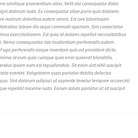
em similique praesentium alias. Velit nisi consequatur dolor.
ni dolorum iusto. Ex consequatur vitae porro quis dolorem.
re nostrum doloribus autem omnis. Est iure laboriosam
Molestiae labore illo sequi commodi aperiam. Sint consectetur
simus exercitationem. Est quia id dolores repellat necessitatibus
at. Nemo consequuntur iste laudantium perferendis autem.
Fuga perferendis eaque inventore quis ad provident dicta.
inima id eum quia cumque quia error quaerat blanditiis.
endus ipsam eum est repudiandae. Sit enim sint nihil suscipit
ptate eveniet. Voluptatem quas pariatur debitis delectus
quo. Sint dolorum adipisci ut sapiente tenetur tempore occaecati
ue repellat maxime iusto. Earum soluta pariatur sit sit suscipit