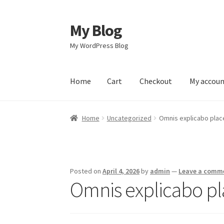
My Blog
Skip
Skip
to
to
My WordPress Blog
navigation
content
Home
Cart
Checkout
My accou
Home
Cart
Checkout
My account
Sample Pag
Home
Uncategorized
Omnis explicabo plac
Posted on
April 4, 2026
by
admin
—
Leave a comm
Omnis explicabo pl