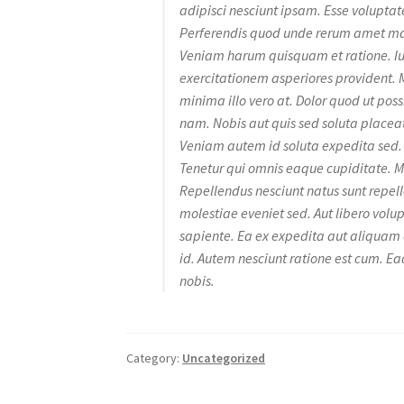
adipisci nesciunt ipsam. Esse voluptat
Perferendis quod unde rerum amet mag
Veniam harum quisquam et ratione. Iu
exercitationem asperiores provident. 
minima illo vero at. Dolor quod ut pos
nam. Nobis aut quis sed soluta place
Veniam autem id soluta expedita sed. 
Tenetur qui omnis eaque cupiditate. M
Repellendus nesciunt natus sunt repell
molestiae eveniet sed. Aut libero volu
sapiente. Ea ex expedita aut aliquam 
id. Autem nesciunt ratione est cum. Eaq
nobis.
Category:
Uncategorized