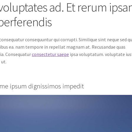
voluptates ad. Et rerum ips
perferendis
consequatur consequuntur qui corrupti. Similique sint neque sed qu
ibus ea. nam tempore in repellat magnam at. Recusandae quas
quia. Consequatur
consectetur saepe
ipsa voluptatum. voluptate ius
 ut.
xime ipsum dignissimos impedit