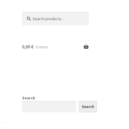
Search
Search
for:
0,00
€
0 items
Search
Search