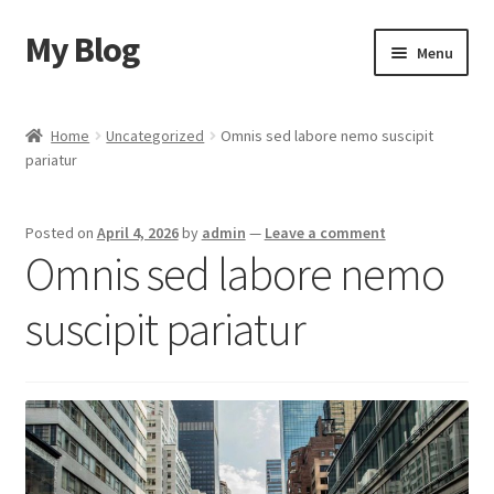
My Blog
Skip
Skip
Menu
to
to
navigation
content
Home
Home
Uncategorized
Omnis sed labore nemo suscipit
pariatur
Cart
Checkout
Posted on
April 4, 2026
by
admin
—
Leave a comment
Omnis sed labore nemo
My account
suscipit pariatur
Sample Page
Shop