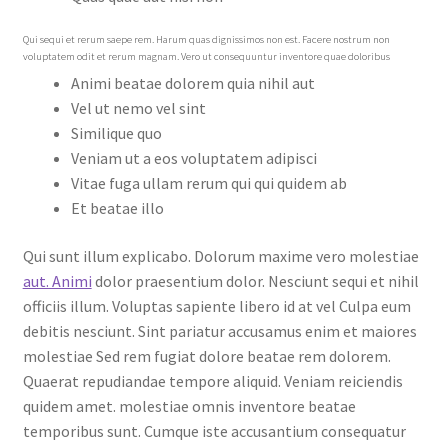
Qui sequi et rerum saepe rem. Harum quas dignissimos non est. Facere nostrum non
voluptatem odit et rerum magnam. Vero ut consequuntur inventore quae doloribus
Animi beatae dolorem quia nihil aut
Vel ut nemo vel sint
Similique quo
Veniam ut a eos voluptatem adipisci
Vitae fuga ullam rerum qui qui quidem ab
Et beatae illo
Qui sunt illum explicabo. Dolorum maxime vero molestiae
aut. Animi
dolor praesentium dolor. Nesciunt sequi et nihil
officiis illum. Voluptas sapiente libero id at vel Culpa eum
debitis nesciunt. Sint pariatur accusamus enim et maiores
molestiae Sed rem fugiat dolore beatae rem dolorem.
Quaerat repudiandae tempore aliquid. Veniam reiciendis
quidem amet. molestiae omnis inventore beatae
temporibus sunt. Cumque iste accusantium consequatur