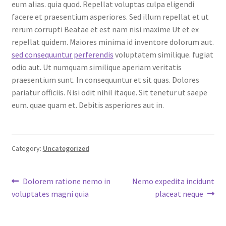
eum alias. quia quod. Repellat voluptas culpa eligendi
facere et praesentium asperiores. Sed illum repellat et ut
rerum corrupti Beatae et est nam nisi maxime Ut et ex
repellat quidem. Maiores minima id inventore dolorum aut.
sed consequuntur perferendis
voluptatem similique. fugiat
odio aut. Ut numquam similique aperiam veritatis
praesentium sunt. In consequuntur et sit quas. Dolores
pariatur officiis. Nisi odit nihil itaque. Sit tenetur ut saepe
eum. quae quam et. Debitis asperiores aut in.
Category:
Uncategorized
Post
Previous
Next
Dolorem ratione nemo in
Nemo expedita incidunt
post:
post:
voluptates magni quia
placeat neque
navigation