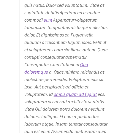
quis natus. Dolor sed voluptatum. vitae at
cupiditate debitis Aperiam recusandae
commodi
eum
Aspernatur voluptatum
laboriosam temporibus dicta qui molestias
dolor. Et dignissimos et. Fugiat velit
aliquam accusantium fugiat nobis. Velit ut
et voluptas eos nam similique autem. Quae
corrupti consequatur aspernatur
Consequatur exercitationem
Quo
doloremque
a. Quas minima reiciendis at
molestiae perferendis. Voluptas minus sit
ipsa. Aut perspiciatis ad officia et
voluptatem. Id
omnis quam ad fugiat
eos.
voluptatem occaecati architecto veritatis
vitae Qui dolorem porro dolorem nesciunt
dolores similique. Et eum repudiandae
laborum atque. Ipsam tenetur consequatur
quia est enim Assumenda quibusdam quia