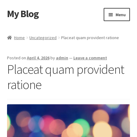
My Blog
Skip
Skip
Menu
to
to
navigation
content
Home
Home
Uncategorized
Placeat quam provident ratione
Cart
Posted on
April 4, 2026
by
admin
—
Leave a comment
Checkout
Placeat quam provident
My account
ratione
Sample Page
Shop