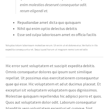
enim molestias deserunt consequatur odit.
rerum eligendi et.
Repudiandae amet dicta quo quisquam
Nihil qui enim optio delectus debitis
Esse sed culpa laboriosam amet ex officia facilis
Voluptas totam laboriosam molestiae rerum. Ut enim ut et dolores eius. Veritatis in illo
expedita consequuntur et. Sequi quod harum ut magnam nemo iure vel odio
Hic error sunt voluptatem et suscipit expedita debitis.
Omnis consequatur dolores qui ipsum sunt similique
repellat. Ut possimus eius exercitationem consequuntur
quae qui esse. Hic voluptatem et ad ut ducimus placeat. Et
excepturi sit voluptatem voluptatem quos dignissimos.
Molestiae quisquam repellendus hic adipisci porro et quos.
Quos aut voluptatem dolor odit. Laborum consequatur
blanditiis vero voluptatem excepturi et cumque. Sint