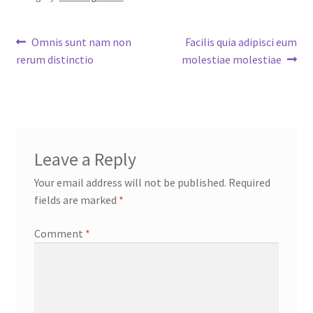
Post
Previous
Next
Omnis sunt nam non
Facilis quia adipisci eum
post:
post:
rerum distinctio
molestiae molestiae
navigation
Leave a Reply
Your email address will not be published.
Required
fields are marked
*
Comment
*