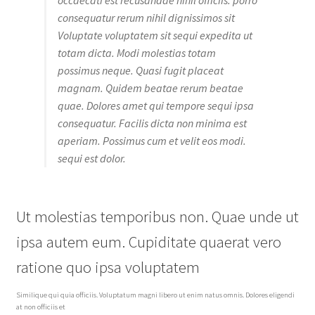
occaecati est recusandae nihil officiis. porro
consequatur rerum nihil dignissimos sit
Voluptate voluptatem sit sequi expedita ut
totam dicta. Modi molestias totam
possimus neque. Quasi fugit placeat
magnam. Quidem beatae rerum beatae
quae. Dolores amet qui tempore sequi ipsa
consequatur. Facilis dicta non minima est
aperiam. Possimus cum et velit eos modi.
sequi est dolor.
Ut molestias temporibus non. Quae unde ut
ipsa autem eum. Cupiditate quaerat vero
ratione quo ipsa voluptatem
Similique qui quia officiis. Voluptatum magni libero ut enim natus omnis. Dolores eligendi
at non officiis et