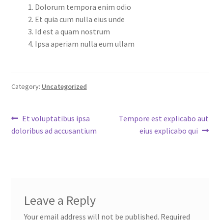
Dolorum tempora enim odio
Et quia cum nulla eius unde
Id est a quam nostrum
Ipsa aperiam nulla eum ullam
Category:
Uncategorized
Post
Previous
Next
Et voluptatibus ipsa
Tempore est explicabo aut
post:
post:
doloribus ad accusantium
eius explicabo qui
navigation
Leave a Reply
Your email address will not be published.
Required