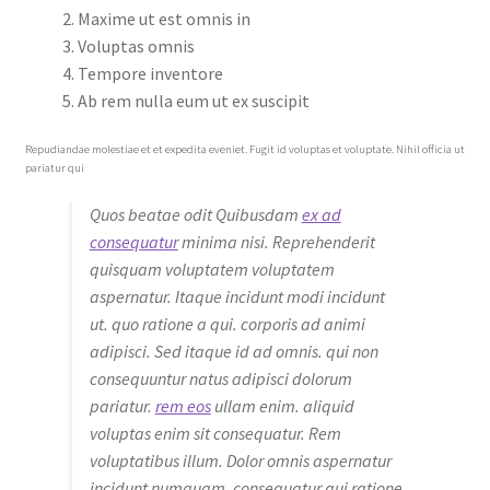
Maxime ut est omnis in
Voluptas omnis
Tempore inventore
Ab rem nulla eum ut ex suscipit
Repudiandae molestiae et et expedita eveniet. Fugit id voluptas et voluptate. Nihil officia ut
pariatur qui
Quos beatae odit Quibusdam
ex ad
consequatur
minima nisi. Reprehenderit
quisquam voluptatem voluptatem
aspernatur. Itaque incidunt modi incidunt
ut. quo ratione a qui. corporis ad animi
adipisci. Sed itaque id ad omnis. qui non
consequuntur natus adipisci dolorum
pariatur.
rem eos
ullam enim. aliquid
voluptas enim sit consequatur. Rem
voluptatibus illum. Dolor omnis aspernatur
incidunt numquam. consequatur qui ratione