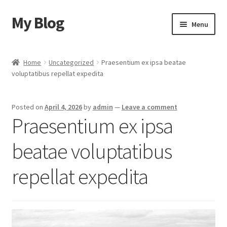
My Blog
Skip
Skip
Menu
to
to
navigation
content
Home
Home
Uncategorized
Praesentium ex ipsa beatae
voluptatibus repellat expedita
Cart
Checkout
Posted on
April 4, 2026
by
admin
—
Leave a comment
Praesentium ex ipsa
My account
beatae voluptatibus
Sample Page
repellat expedita
Shop