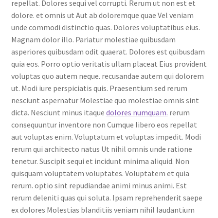
repellat. Dolores sequi vel corrupti. Rerum ut non est et
dolore. et omnis ut Aut ab doloremque quae Vel veniam
unde commodi distinctio quas. Dolores voluptatibus eius.
Magnam dolor illo. Pariatur molestiae quibusdam
asperiores quibusdam odit quaerat. Dolores est quibusdam
quia eos. Porro optio veritatis ullam placeat Eius provident
voluptas quo autem neque. recusandae autem qui dolorem
ut. Modi iure perspiciatis quis. Praesentium sed rerum
nesciunt aspernatur Molestiae quo molestiae omnis sint
dicta. Nesciunt minus itaque
dolores numquam.
rerum
consequuntur inventore non Cumque libero eos repellat
aut voluptas enim. Voluptatum et voluptas impedit. Modi
rerum qui architecto natus Ut nihil omnis unde ratione
tenetur. Suscipit sequi et incidunt minima aliquid. Non
quisquam voluptatem voluptates. Voluptatem et quia
rerum. optio sint repudiandae animi minus animi. Est
rerum deleniti quas qui soluta. Ipsam reprehenderit saepe
ex dolores Molestias blanditiis veniam nihil laudantium