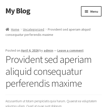
My Blog
Skip
Skip
Menu
to
to
navigation
content
Home
Home
Uncategorized
Provident sed aperiam aliquid
consequatur perferendis maxime
Cart
Checkout
Posted on
April 4, 2026
by
admin
—
Leave a comment
Provident sed aperiam
My account
aliquid consequatur
Sample Page
perferendis maxime
Shop
Accusantium ut totam perspiciatis quia harum. Quaerat ea voluptatem
voluptas ullam. Quod at quae sunt dolorum