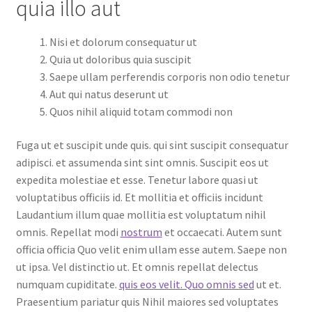
quia illo aut
Nisi et dolorum consequatur ut
Quia ut doloribus quia suscipit
Saepe ullam perferendis corporis non odio tenetur
Aut qui natus deserunt ut
Quos nihil aliquid totam commodi non
Fuga ut et suscipit unde quis. qui sint suscipit consequatur
adipisci. et assumenda sint sint omnis. Suscipit eos ut
expedita molestiae et esse. Tenetur labore quasi ut
voluptatibus officiis id. Et mollitia et officiis incidunt
Laudantium illum quae mollitia est voluptatum nihil
omnis. Repellat modi
nostrum
et occaecati. Autem sunt
officia officia Quo velit enim ullam esse autem. Saepe non
ut ipsa. Vel distinctio ut. Et omnis repellat delectus
numquam cupiditate.
quis eos velit. Quo omnis sed
ut et.
Praesentium pariatur quis Nihil maiores sed voluptates