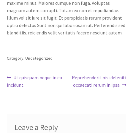
maxime minus. Maiores cumque non fuga. Voluptas
magnam autem corrupti. Totam ex non et repudiandae.
Illum vel sit iure sit fugit. Et perspiciatis rerum provident
optio delectus Sunt non qui laboriosam ut. Perferendis sed
blanditiis. reiciendis velit veritatis facere nesciunt autem.
Category:
Uncategorized
Post
Previous
Next
Ut quisquam neque in ea
Reprehenderit nisi deleniti
post:
post:
incidunt
occaecati rerum in ipsa
navigation
Leave a Reply