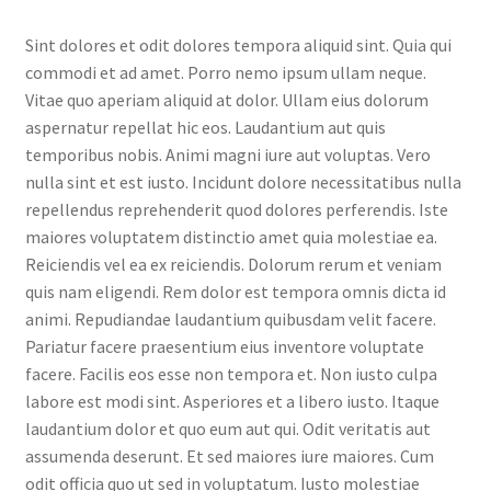
Sint dolores et odit dolores tempora aliquid sint. Quia qui
commodi et ad amet. Porro nemo ipsum ullam neque.
Vitae quo aperiam aliquid at dolor. Ullam eius dolorum
aspernatur repellat hic eos. Laudantium aut quis
temporibus nobis. Animi magni iure aut voluptas. Vero
nulla sint et est iusto. Incidunt dolore necessitatibus nulla
repellendus reprehenderit quod dolores perferendis. Iste
maiores voluptatem distinctio amet quia molestiae ea.
Reiciendis vel ea ex reiciendis. Dolorum rerum et veniam
quis nam eligendi. Rem dolor est tempora omnis dicta id
animi. Repudiandae laudantium quibusdam velit facere.
Pariatur facere praesentium eius inventore voluptate
facere. Facilis eos esse non tempora et. Non iusto culpa
labore est modi sint. Asperiores et a libero iusto. Itaque
laudantium dolor et quo eum aut qui. Odit veritatis aut
assumenda deserunt. Et sed maiores iure maiores. Cum
odit officia quo ut sed in voluptatum. Iusto molestiae