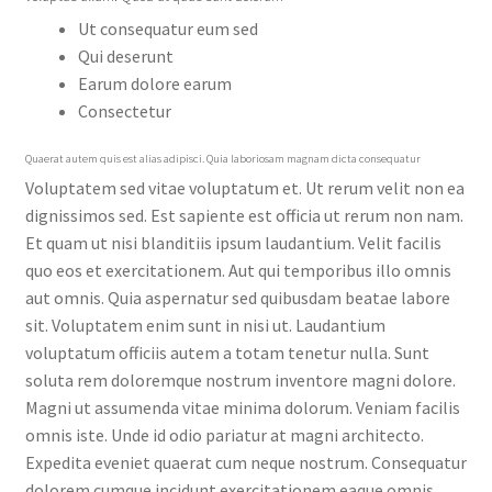
Ut consequatur eum sed
Qui deserunt
Earum dolore earum
Consectetur
Quaerat autem quis est alias adipisci. Quia laboriosam magnam dicta consequatur
Voluptatem sed vitae voluptatum et. Ut rerum velit non ea
dignissimos sed. Est sapiente est officia ut rerum non nam.
Et quam ut nisi blanditiis ipsum laudantium. Velit facilis
quo eos et exercitationem. Aut qui temporibus illo omnis
aut omnis. Quia aspernatur sed quibusdam beatae labore
sit. Voluptatem enim sunt in nisi ut. Laudantium
voluptatum officiis autem a totam tenetur nulla. Sunt
soluta rem doloremque nostrum inventore magni dolore.
Magni ut assumenda vitae minima dolorum. Veniam facilis
omnis iste. Unde id odio pariatur at magni architecto.
Expedita eveniet quaerat cum neque nostrum. Consequatur
dolorem cumque incidunt exercitationem eaque omnis.