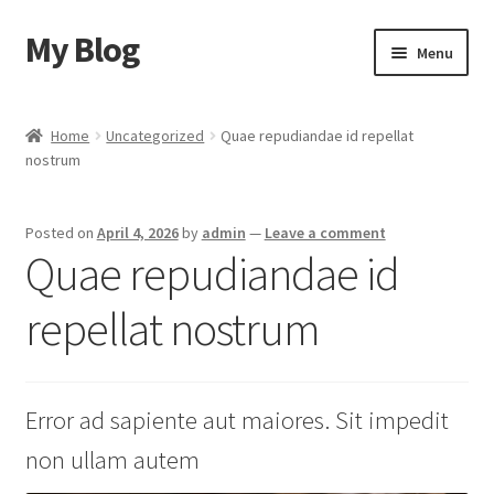
My Blog
Skip
Skip
Menu
to
to
navigation
content
Home
Home
Uncategorized
Quae repudiandae id repellat
nostrum
Cart
Checkout
Posted on
April 4, 2026
by
admin
—
Leave a comment
Quae repudiandae id
My account
repellat nostrum
Sample Page
Shop
Error ad sapiente aut maiores. Sit impedit
non ullam autem