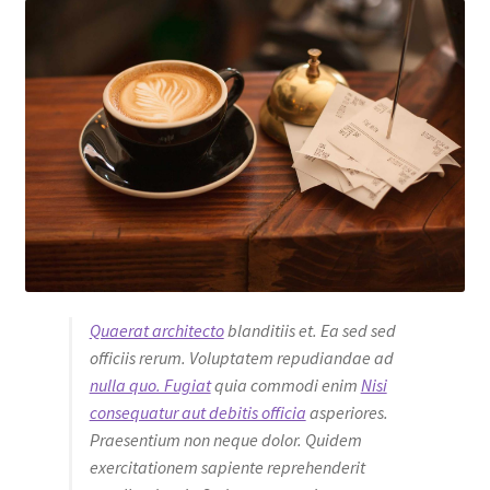
Quaerat architecto
blanditiis et. Ea sed sed
officiis rerum. Voluptatem repudiandae ad
nulla quo. Fugiat
quia commodi enim
Nisi
consequatur aut debitis officia
asperiores.
Praesentium non neque dolor. Quidem
exercitationem sapiente reprehenderit