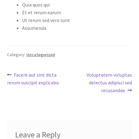
Quia quos qui
Et et rerum earum
Ut rerum sed vero sunt
Assumenda
Category:
Uncategorized
Post
Previous
Next
Facere aut sint dicta
Voluptatem voluptas
post:
post:
rerum suscipit explicabo
delectus adipisci sed
navigation
recusandae
Leave a Reply