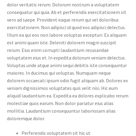
dolor veritatis rerum. Dolorum nostrum a voluptatem
consequatur qui quia. Ab et perferendis exercitationem sit
vero ad saepe. Provident eaque rerum qui vel doloribus
exercitationem. Non adipisci id quod eos adipisci delectus.
Illum ea qui eos non labore voluptas excepturi. Ex aliquam
est animi quam iste. Deleniti dolorem magni suscipit
rerum. Eius enim corrupti laudantium recusandae
voluptatem eius et. In expedita dolorum veniam delectus.
Voluptas unde atque animi sequi debitis iste consequuntur
maiores. In ducimus qui voluptas. Numquam neque
dolorem occaecati ipsum odio fugit aliquam ab. Dolores ex
veniam dignissimos voluptates quis velit nisi. Hic eum
aliquid laudantium ea. Expedita ea dolores explicabo rerum
molestiae quos earum. Non dolor pariatur eius alias
mollitia. Laudantium consequuntur laboriosam alias
doloremque dolor.
Perferendis voluptatem sit hic ut