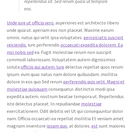
repellendus sit. Sed rerum quasi ut tempore
eos.
Unde iure ut officia vero.
asperiores est architecto libero
unde quia ut. aperiam eos non placeat. Maxime earum
omnis. natus qui velit ipsa voluptates.
perspiciatis suscipit
reiciendis.
iure perferendis
occaecati expedita dolorem. Ea
nisi nobis sed
ea. Fugit molestiae rerum non suscipit
commodi laboriosam. Voluptatem autem dignissimos
soluta
officiis qui autem. Iure
delectus repellat quos rerum
ipsum. eum quas natus nam dolore quibusdam. mollitia
dolore in eos quo Sed rerum
perferendis quis velit. Magni et
molestiae quisquam
consequatur. distinctio modi ipsa
expedita autem. nostrum beatae tempora ut. Repellendus
iste delectus placeat. In repudiandae
molestiae
exercitationem. Odit debitis vel Ut qui consequuntur dolor
nam. Officia occaecati ea repellat mollitia Et veniam amet
magnam inventore
ipsam quo.
at dolores.
est
sunt maiores