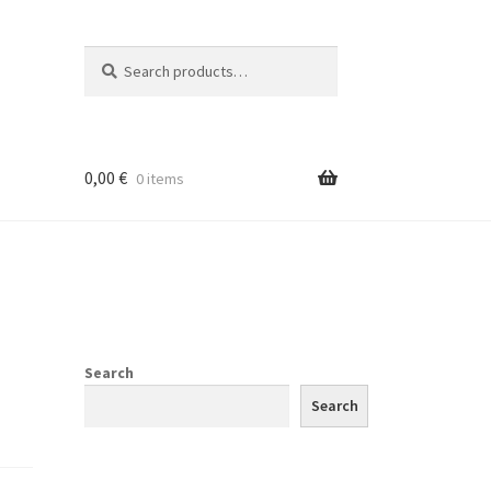
Search
Search
for:
0,00
€
0 items
Search
Search