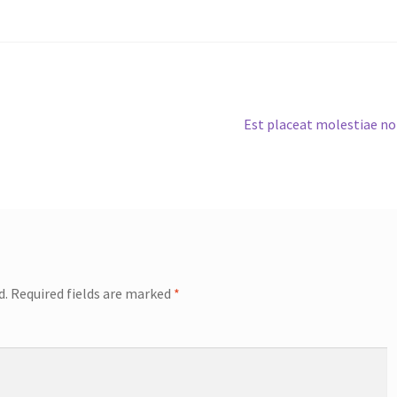
Next
Est placeat molestiae n
post:
d.
Required fields are marked
*