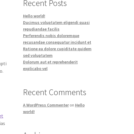
Recent Posts
Hello world!
Ducimus voluptatem eligendi quasi
repudiandae facilis
Perferendis nobis doloremque
recusandae consequatur incidunt et
Ratione ea dolore cupiditate quidem
sed voluptatem
Dolorum aut et reprehenderit
upti
explicabo vel
o.
Recent Comments
A WordPress Commenter
on
Hello
world!
et
ias