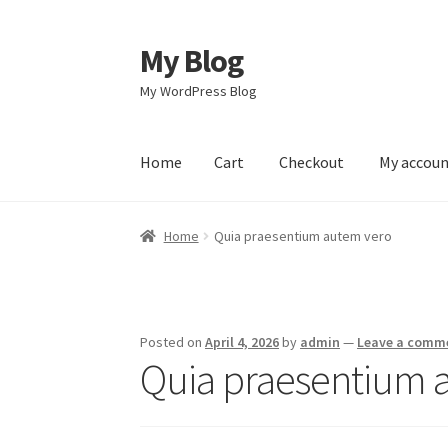
My Blog
Skip
Skip
to
to
My WordPress Blog
navigation
content
Home
Cart
Checkout
My accou
Home
Cart
Checkout
My account
Sample Pag
Home
Quia praesentium autem vero
Posted on
April 4, 2026
by
admin
—
Leave a comm
Quia praesentium 