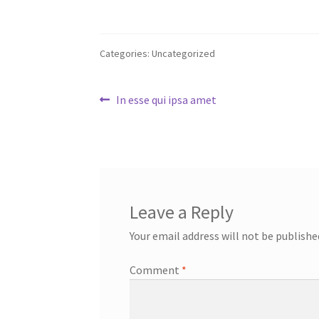
Categories: Uncategorized
Post
Previous
In esse qui ipsa amet
post:
navigation
Leave a Reply
Your email address will not be publishe
Comment
*