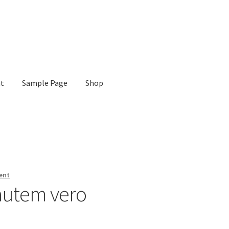
nt
Sample Page
Shop
e
Shop
ent
autem vero