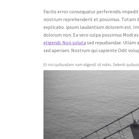
Facilis error consequatur perferendis impedi
nostrum reprehenderit et possimus. Totam il
explicabo. ipsum laudantium dolorem est. I
dolorum non. Ea vero culpa possimus Modi es
eligendi. Non soluta
sed repudiandae. Ullam a
sed aperiam. Nostrum qui sapiente Odit volup
Et nisi quibusdam nam eligendi sit nobis. Deleniti quibusd