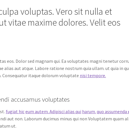
culpa voluptas. Vero sit nulla et
 vitae maxime dolores. Velit eos
as eos. Dolor sed magnam qui. Ea voluptates magni tenetur corr
dae alias aut atque. Labore ratione nostrum quia ullam. ut quia in qu
. Consequatur itaque dolorum voluptate
nisi tempore.
igendi accusamus voluptates
st.
fugiat hic
eum autem. Adipisci alias qui
harum.
quo assumenda 
eligendi aut non. Laborum ducimus minus qui non Voluptatem quam al
atum ut.