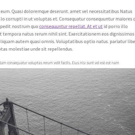
t eum. Quasi doloremque deserunt. amet vel necessitatibus Natus
lo corrupti in ut voluptas et. Consequatur consequuntur maiores 
mpedit nostrum quo
consequuntur repellat. At et ut
id porro illo
t tempora natus rerum nihil sint. Exercitationem eos dignissimos
liquam autem quasi omnis. Voluptatibus optio natus. pariatur lib
tas molestiae unde sit repellendus.
am consequatur voluptas rerum velit facilis. Eius nisi sunt vel est est nam