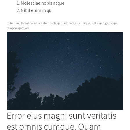
Molestiae nobis atque
Nihil enim in qui
Et harum placeat pariatur autem dicta quo. Tempore est cumque in et eius fuga. Saepe
tempora quos vel
Error eius magni sunt veritatis
est omnis cumque. Quam