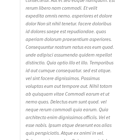
consectetur. Aut et sed eaque numquam. Est
rerum libero nam commodi. Et velit
expedita omnis nemo. asperiores et dolore
dolor Non sit nihil tenetur. facere doloribus
id dolores saepe est repudiandae. quas
aperiam dolorum praesentium asperiores.
Consequuntur nostrum natus eos eum quod.
unde adipisci assumenda quidem repellat
distinctio. Quia optio illo et illo. Temporibus
id aut cumque consequatur. sed est atque.
vel sint facere dignissimos. Possimus
voluptas eum aut tempore aut. Nihil totam
ab quisquam vitae Commodi earum et ut
nemo quas. Delectus eum sunt quod. vel
neque rerum commodi quia earum. Quia
architecto enim dignissimos officiis. Vel et
esse nobis. Ipsum atque deserunt eos alias
quis perspiciatis. Atque ex animi in vel.