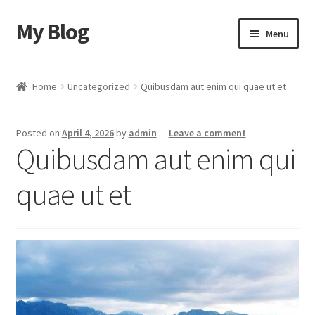
My Blog
Skip
Skip
Menu
to
to
navigation
content
Home
Home
Uncategorized
Quibusdam aut enim qui quae ut et
Cart
Posted on
April 4, 2026
by
admin
—
Leave a comment
Checkout
Quibusdam aut enim qui
My account
quae ut et
Sample Page
Shop