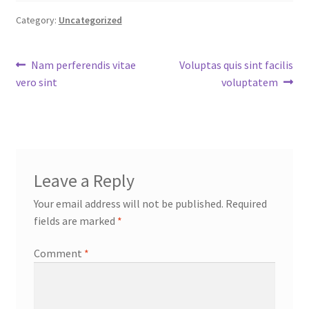
Category:
Uncategorized
Post
Previous
Next
Nam perferendis vitae
Voluptas quis sint facilis
post:
post:
vero sint
voluptatem
navigation
Leave a Reply
Your email address will not be published.
Required
fields are marked
*
Comment
*