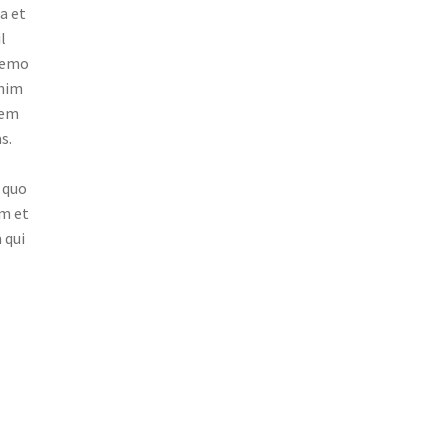
a et
l
 nemo
enim
tem
s.
 quo
em et
 qui