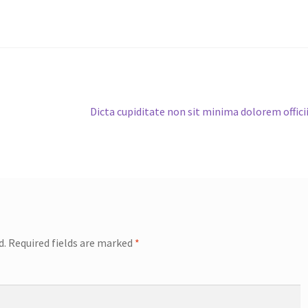
Next
Dicta cupiditate non sit minima dolorem offici
post:
d.
Required fields are marked
*