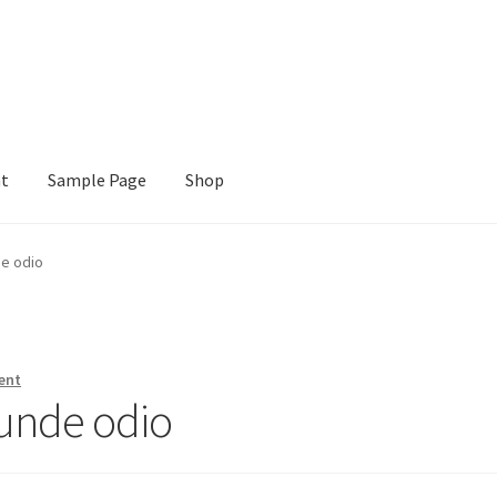
nt
Sample Page
Shop
e
Shop
e odio
ent
unde odio