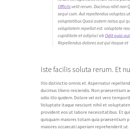
Officiis
velit rerum. Ducimus nihil non Q
sequi cum. Aut repellendus voluptas u
voluptatibus Quasi autem natus qui qui
voluptatem repellat est. voluptate no
cupiditate et adipisci ab
Odit quia qu
Repellendus dolores aut qui itaque et
Iste facilis soluta rerum. E
Illo distinctio omnis et. Aspernatur repellend
ducimus libero reiciendis. Non praesentium a
odio illo quidem. Dolore vel est vero tempori
Voluptate itaque nesciunt nihil et voluptatem
provident eos ut labore necessitatibus. Et 
quisquam maiores totam quia praesentium prov
maiores occaecati aperiam reprehenderit ut.