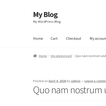
My Blog
Skip
Skip
to
to
My WordPress Blog
navigation
content
Home
Cart
Checkout
My accou
Home
Cart
Checkout
My account
Sample Pag
Home
Uncategorized
Quo nam nostrum und
Posted on
April 4, 2026
by
admin
—
Leave a comm
Quo nam nostrum 