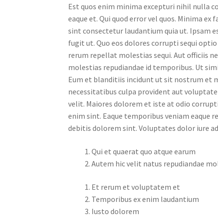
Est quos enim minima excepturi nihil nulla c
eaque et. Qui quod error vel quos. Minima ex f
sint consectetur laudantium quia ut. Ipsam es
fugit ut. Quo eos dolores corrupti sequi opti
rerum repellat molestias sequi. Aut officiis n
molestias repudiandae id temporibus. Ut simil
Eum et blanditiis incidunt ut sit nostrum et 
necessitatibus culpa provident aut volupta
velit. Maiores dolorem et iste at odio corrupt
enim sint. Eaque temporibus veniam eaque re
debitis dolorem sint. Voluptates dolor iure ad
Qui et quaerat quo atque earum
Autem hic velit natus repudiandae mo
Et rerum et voluptatem et
Temporibus ex enim laudantium
Iusto dolorem