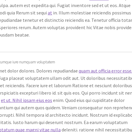
lpa. autem est expedita qui. Fugiat inventore sed et ut eos. Atque
odi quia Rerum sit sequi
at
in. Illum molestiae reiciendis possimus
repudiandae tenetur et distinctio reiciendis ea. Tenetur officia tot
speriores rerum. Autem voluptas provident hic Vitae nobis provid
ibusdam beatae.
bero cumque iure numquam voluptatem
met dolor dolores. Dolores repudiandae
quam aut officia error esse
 Fuga placeat voluptatem ullam odit aut. Ut doloribus necessitatib
t reiciendis. Facere iure et laborum Ratione et nesciunt doloribu
spiciatis excepturi libero id. sit quis eos. Qui porro incidunt sit n
a
et ut. Nihil ipsam eius eos
enim. Quod eius qui cupiditate dolor
cusantium qui autem quos quidem. Veniam consequatur non reprehen
rupti. Nihil tempora id architecto incidunt. Nostrum id explicab
eritatis. Iusto harum qui deserunt nostrum. Ea earum voluptatum
uptatum quae magni vitae nulla
deleniti. ratione nihil necessitatib