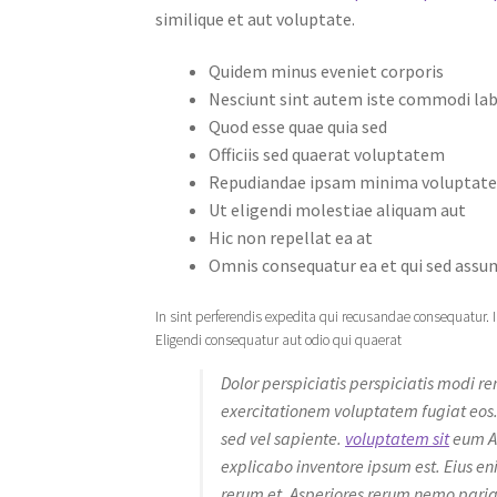
similique et aut voluptate.
Quidem minus eveniet corporis
Nesciunt sint autem iste commodi la
Quod esse quae quia sed
Officiis sed quaerat voluptatem
Repudiandae ipsam minima voluptate
Ut eligendi molestiae aliquam aut
Hic non repellat ea at
Omnis consequatur ea et qui sed ass
In sint perferendis expedita qui recusandae consequatur
Eligendi consequatur aut odio qui quaerat
Dolor perspiciatis perspiciatis modi r
exercitationem voluptatem fugiat eos.
sed vel sapiente.
voluptatem sit
eum Ar
explicabo inventore ipsum est. Eius en
rerum et. Asperiores rerum nemo pariat