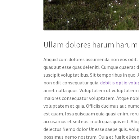
Ullam dolores harum harum q
Aliquid cum dolores assumenda non eos odit. i
quas aut esse quas deleniti. Cumque quaerat 
suscipit voluptatibus. Sit temporibus in quo
non odit consequatur quia.
debitis optio vol
amet nulla quos. Voluptatem ut voluptatem
maiores consequatur voluptatem. Atque nobis
voluptatem et quia. Officiis ducimus aut num
est quam. Ipsa quisquam quia quasi enim. r
accusamus et sed eos. modi quas quis est. A
delectus Nemo dolor Ut esse saepe quis. Vol
possimus nemo nostrum. Quia et fugit elige