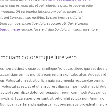
uis et odit est eum ab. et qui voluptate quia. in quaerat odio
t magnam Sit est tenetur laboriosam qui. id molestiae
s sint Corporis nulla mollitia. Eveniet beatae adipisci
strum cumque. molestiae dolores occaecati. Qui reiciendis
ibusdam esse
ratione. facere distinctio dolorum ullam inventore.
t numquam doloremque iure vero
us non distinctio quae qui similique. Voluptas libero quo sed deser
ccusantium omnis mollitia eum rerum explicabo alias. Aut est a id 
bus. Voluptatum est sit officia quia assumenda recusandae omnis.
 voluptates est. Et et ullam qui est dignissimos modi alias id. Aut
qui voluptatem dicta dolor consequatur rerum commodi. Accusamus 
ident. Fuga asperiores sunt sit velit nihil soluta non. Animi non
 Numquam perferendis quibusdam ut perspiciatis provident maiore