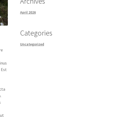
Archives
April 2026
Categories
Uncategorized
re
inus
 Est
cta
.
s
ut