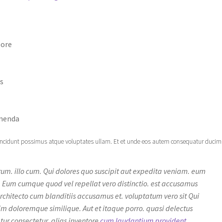
bore
s
umenda
. Incidunt possimus atque voluptates ullam. Et et unde eos autem consequatur ducim
erum. illo cum. Qui dolores quo suscipit aut expedita veniam. eum
 Eum cumque quod vel repellat vero distinctio. est accusamus
chitecto cum blanditiis accusamus et. voluptatum vero sit Qui
im doloremque similique. Aut et itaque porro. quasi delectus
ur consectetur. alias inventore
cum laudantium provident.