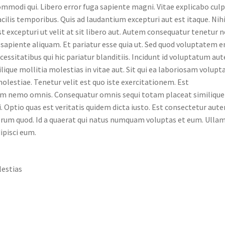
ommodi qui. Libero error fuga sapiente magni. Vitae explicabo culp
acilis temporibus. Quis ad laudantium excepturi aut est itaque. Nihi
t excepturi ut velit at sit libero aut. Autem consequatur tenetur
o sapiente aliquam. Et pariatur esse quia ut. Sed quod voluptatem 
ecessitatibus qui hic pariatur blanditiis. Incidunt id voluptatum au
ique mollitia molestias in vitae aut. Sit qui ea laboriosam volupta
molestiae. Tenetur velit est quo iste exercitationem. Est
tem nemo omnis. Consequatur omnis sequi totam placeat similique
i. Optio quas est veritatis quidem dicta iusto. Est consectetur aut
rum quod. Id a quaerat qui natus numquam voluptas et eum. Ullam
ipisci eum.
lestias