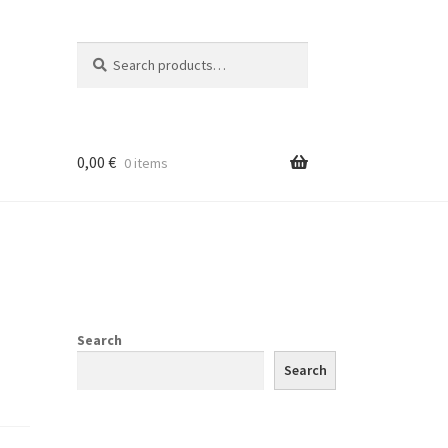
Search
Search
for:
0,00
€
0 items
Search
Search