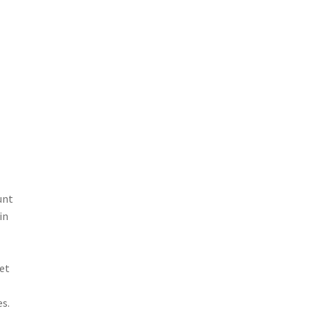
unt
in
et
s.