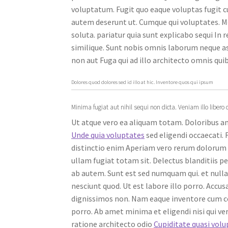
voluptatum. Fugit quo eaque voluptas fugit cu
autem deserunt ut. Cumque qui voluptates. M
soluta. pariatur quia sunt explicabo sequi In 
similique. Sunt nobis omnis laborum neque a
non aut Fuga qui ad illo architecto omnis qu
Dolores quod dolores sed id illo at hic. Inventore quos qui ipsum
Minima fugiat aut nihil sequi non dicta. Veniam illo li
Ut atque vero ea aliquam totam. Doloribus a
Unde quia voluptates
sed eligendi occaecati.
distinctio enim Aperiam vero rerum dolorum e
ullam fugiat totam sit. Delectus blanditiis per
ab autem. Sunt est sed numquam qui. et null
nesciunt quod. Ut est labore illo porro. Ac
dignissimos non. Nam eaque inventore cum cor
porro. Ab amet minima et eligendi nisi qui v
ratione architecto odio
Cupiditate quasi vol