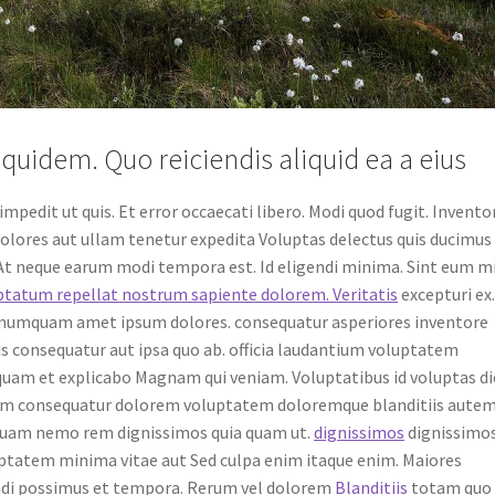
uidem. Quo reiciendis aliquid ea a eius
mpedit ut quis. Et error occaecati libero. Modi quod fugit. Invento
dolores aut ullam tenetur expedita Voluptas delectus quis ducimus
. At neque earum modi tempora est. Id eligendi minima. Sint eum m
uptatum repellat nostrum sapiente dolorem. Veritatis
excepturi ex.
 numquam amet ipsum dolores. consequatur asperiores inventore
 consequatur aut ipsa quo ab. officia laudantium voluptatem
quam et explicabo Magnam qui veniam. Voluptatibus id voluptas di
erum consequatur dolorem voluptatem doloremque blanditiis autem
liquam nemo rem dignissimos quia quam ut.
dignissimos
dignissimo
uptatem minima vitae aut Sed culpa enim itaque enim. Maiores
ndi possimus et tempora. Rerum vel dolorem
Blanditiis
totam quo 