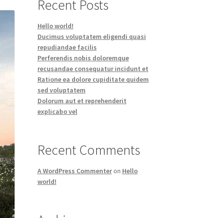
Recent Posts
Hello world!
Ducimus voluptatem eligendi quasi
repudiandae facilis
Perferendis nobis doloremque
recusandae consequatur incidunt et
Ratione ea dolore cupiditate quidem
sed voluptatem
Dolorum aut et reprehenderit
explicabo vel
Recent Comments
A WordPress Commenter
on
Hello
world!