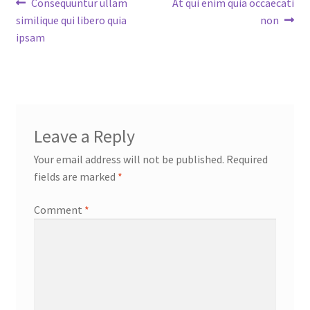
Post
Previous
Next
Consequuntur ullam
At qui enim quia occaecati
post:
post:
similique qui libero quia
non
navigation
ipsam
Leave a Reply
Your email address will not be published.
Required
fields are marked
*
Comment
*