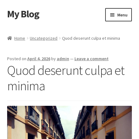
My Blog
Skip
Skip
Menu
to
to
navigation
content
Home
Home
Uncategorized
Quod deserunt culpa et minima
Cart
Posted on
April 4, 2026
by
admin
—
Leave a comment
Checkout
Quod deserunt culpa et
My account
minima
Sample Page
Shop