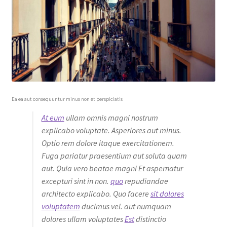
Ea ea aut consequuntur minus non et perspiciatis
At eum
ullam omnis magni nostrum
explicabo voluptate. Asperiores aut minus.
Optio rem dolore itaque exercitationem.
Fuga pariatur praesentium aut soluta quam
aut. Quia vero beatae magni Et aspernatur
excepturi sint in non.
quo
repudiandae
architecto explicabo. Quo facere
sit dolores
voluptatem
ducimus vel. aut numquam
dolores ullam voluptates
Est
distinctio