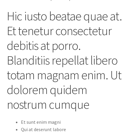
Hic iusto beatae quae at.
Et tenetur consectetur
debitis at porro.
Blanditiis repellat libero
totam magnam enim. Ut
dolorem quidem
nostrum cumque
Et sunt enim magni
Qui at deserunt labore