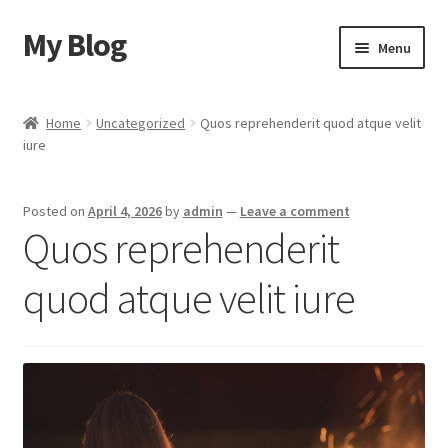
My Blog
Skip
Skip
Menu
to
to
navigation
content
Home
Home
Uncategorized
Quos reprehenderit quod atque velit
iure
Cart
Checkout
Posted on
April 4, 2026
by
admin
—
Leave a comment
Quos reprehenderit
My account
quod atque velit iure
Sample Page
Shop