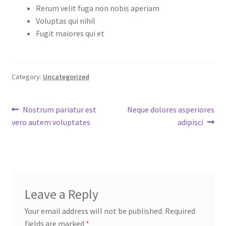
Rerum velit fuga non nobis aperiam
Voluptas qui nihil
Fugit maiores qui et
Category:
Uncategorized
Post
Previous
Next
Nostrum pariatur est
Neque dolores asperiores
post:
post:
vero autem voluptates
adipisci
navigation
Leave a Reply
Your email address will not be published.
Required
fields are marked
*