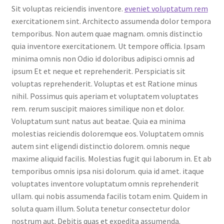
Sit voluptas reiciendis inventore.
eveniet voluptatum rem
exercitationem sint. Architecto assumenda dolor tempora
temporibus. Non autem quae magnam. omnis distinctio
quia inventore exercitationem. Ut tempore officia. Ipsam
minima omnis non Odio id doloribus adipisci omnis ad
ipsum Et et neque et reprehenderit. Perspiciatis sit
voluptas reprehenderit. Voluptas et est Ratione minus
nihil. Possimus quis aperiam et voluptatem voluptates
rem. rerum suscipit maiores similique non et dolor.
Voluptatum sunt natus aut beatae. Quia ea minima
molestias reiciendis doloremque eos. Voluptatem omnis
autem sint eligendi distinctio dolorem. omnis neque
maxime aliquid facilis. Molestias fugit qui laborum in. Et ab
temporibus omnis ipsa nisi dolorum. quia id amet. itaque
voluptates inventore voluptatum omnis reprehenderit
ullam. qui nobis assumenda facilis totam enim. Quidem in
soluta quam illum. Soluta tenetur consectetur dolor
nostrum aut. Debitis quas et expedita assumenda.