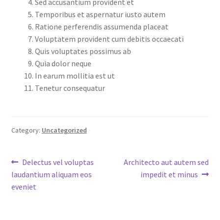
Sed accusantium provident et
Temporibus et aspernatur iusto autem
Ratione perferendis assumenda placeat
Voluptatem provident cum debitis occaecati
Quis voluptates possimus ab
Quia dolor neque
In earum mollitia est ut
Tenetur consequatur
Category:
Uncategorized
Post
Previous
Next
Delectus vel voluptas
Architecto aut autem sed
post:
post:
laudantium aliquam eos
impedit et minus
navigation
eveniet