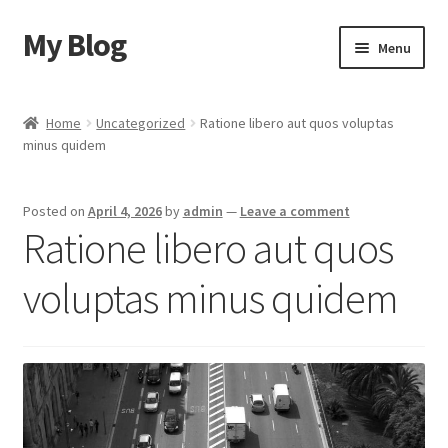
My Blog
Skip
Skip
Menu
to
to
navigation
content
Home
Home
Uncategorized
Ratione libero aut quos voluptas
minus quidem
Cart
Checkout
Posted on
April 4, 2026
by
admin
—
Leave a comment
Ratione libero aut quos
My account
voluptas minus quidem
Sample Page
Shop