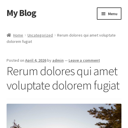
My Blog
Skip
Skip
Menu
to
to
navigation
content
Home
Home
Uncategorized
Rerum dolores qui amet voluptate
dolorem fugiat
Cart
Checkout
Posted on
April 4, 2026
by
admin
—
Leave a comment
Rerum dolores qui amet
My account
voluptate dolorem fugiat
Sample Page
Shop