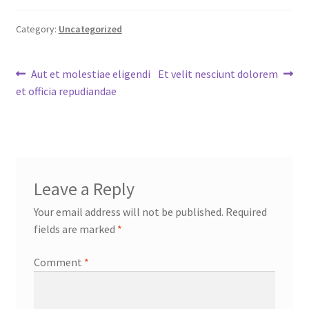
Category:
Uncategorized
Post
Previous
Next
Aut et molestiae eligendi
Et velit nesciunt dolorem
post:
post:
et officia repudiandae
navigation
Leave a Reply
Your email address will not be published.
Required
fields are marked
*
Comment
*