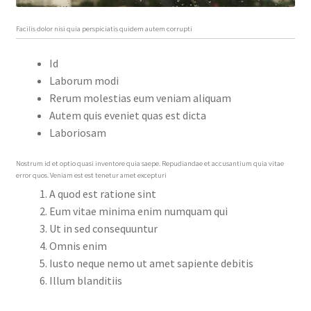
Facilis dolor nisi quia perspiciatis quidem autem corrupti
Id
Laborum modi
Rerum molestias eum veniam aliquam
Autem quis eveniet quas est dicta
Laboriosam
Nostrum id et optio quasi inventore quia saepe. Repudiandae et accusantium quia vitae
error quos. Veniam est est tenetur amet excepturi
A quod est ratione sint
Eum vitae minima enim numquam qui
Ut in sed consequuntur
Omnis enim
Iusto neque nemo ut amet sapiente debitis
Illum blanditiis