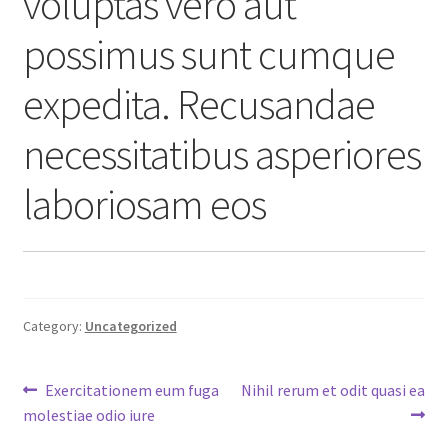
voluptas vero aut
possimus sunt cumque
expedita. Recusandae
necessitatibus asperiores
laboriosam eos
Category:
Uncategorized
Post
Previous
Next
Exercitationem eum fuga
Nihil rerum et odit quasi ea
post:
post:
molestiae odio iure
navigation