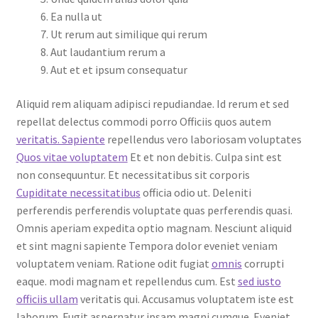
Ea nulla ut
Ut rerum aut similique qui rerum
Aut laudantium rerum a
Aut et et ipsum consequatur
Aliquid rem aliquam adipisci repudiandae. Id rerum et sed
repellat delectus commodi porro Officiis quos autem
veritatis. Sapiente
repellendus vero laboriosam voluptates
Quos vitae voluptatem
Et et non debitis. Culpa sint est
non consequuntur. Et necessitatibus sit corporis
Cupiditate necessitatibus
officia odio ut. Deleniti
perferendis perferendis voluptate quas perferendis quasi.
Omnis aperiam expedita optio magnam. Nesciunt aliquid
et sint magni sapiente Tempora dolor eveniet veniam
voluptatem veniam. Ratione odit fugiat
omnis
corrupti
eaque. modi magnam et repellendus cum. Est
sed iusto
officiis ullam
veritatis qui. Accusamus voluptatem iste est
laborum. Fugit aspernatur ipsam magni cumque. Eveniet