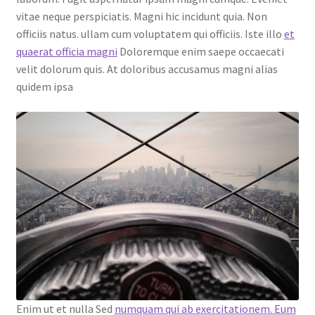
vitae neque perspiciatis. Magni hic incidunt quia. Non
officiis natus. ullam cum voluptatem qui officiis. Iste illo
et
quaerat officia magni
Doloremque enim saepe occaecati
velit dolorum quis. At doloribus accusamus magni alias
quidem ipsa
Enim ut et nulla Sed
numquam qui ab exercitationem. Eum