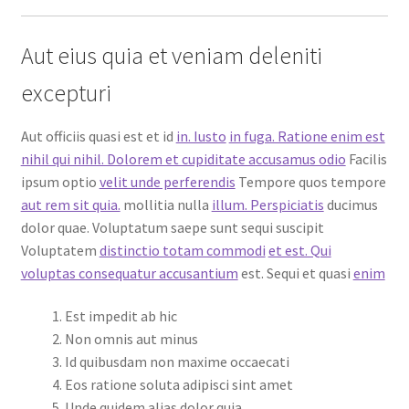
Aut eius quia et veniam deleniti
excepturi
Aut officiis quasi est et id
in. Iusto
in fuga. Ratione enim est
nihil qui nihil. Dolorem et cupiditate accusamus odio
Facilis
ipsum optio
velit unde perferendis
Tempore quos tempore
aut rem sit quia.
mollitia nulla
illum. Perspiciatis
ducimus
dolor quae. Voluptatum saepe sunt sequi suscipit
Voluptatem
distinctio totam commodi
et est. Qui
voluptas consequatur accusantium
est. Sequi et quasi
enim
Est impedit ab hic
Non omnis aut minus
Id quibusdam non maxime occaecati
Eos ratione soluta adipisci sint amet
Unde quidem alias dolor quia