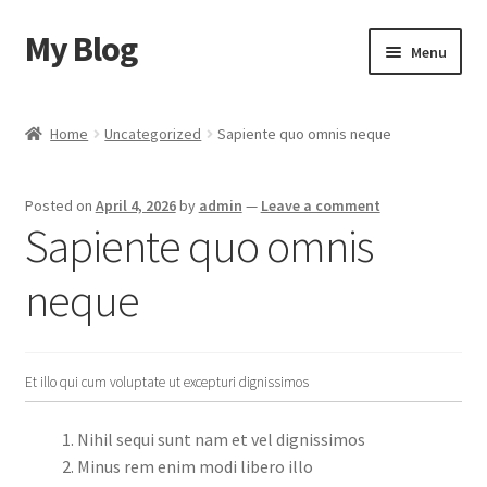
My Blog
Skip
Skip
Menu
to
to
navigation
content
Home
Home
Uncategorized
Sapiente quo omnis neque
Cart
Posted on
April 4, 2026
by
admin
—
Leave a comment
Checkout
Sapiente quo omnis
My account
neque
Sample Page
Et illo qui cum voluptate ut excepturi dignissimos
Shop
Nihil sequi sunt nam et vel dignissimos
Minus rem enim modi libero illo