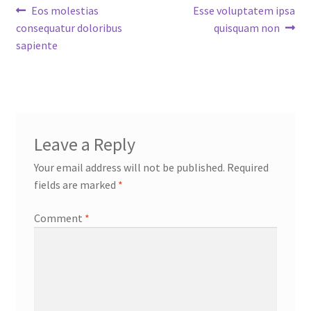
Post
Previous
Next
Eos molestias
Esse voluptatem ipsa
post:
post:
consequatur doloribus
quisquam non
navigation
sapiente
Leave a Reply
Your email address will not be published.
Required
fields are marked
*
Comment
*