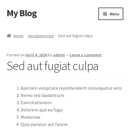
My Blog
Skip
Skip
Menu
to
to
navigation
content
Home
Home
Uncategorized
Sed aut fugiat culpa
Cart
Posted on
April 4, 2026
by
admin
—
Leave a comment
Checkout
Sed aut fugiat culpa
My account
Aperiam voluptate reprehenderit consequatur vero
Sample Page
Nemo sed laudantium
Exercitationem
Shop
Dolorem quis ea fuga
Molestiae
Quia pariatur aut facere