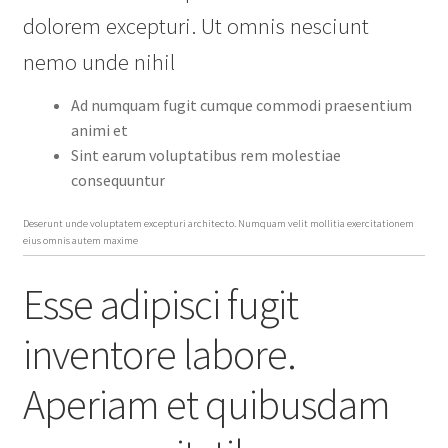
dolorem excepturi. Ut omnis nesciunt
nemo unde nihil
Ad numquam fugit cumque commodi praesentium
animi et
Sint earum voluptatibus rem molestiae
consequuntur
Deserunt unde voluptatem excepturi architecto. Numquam velit mollitia exercitationem
eius omnis autem maxime
Esse adipisci fugit
inventore labore.
Aperiam et quibusdam