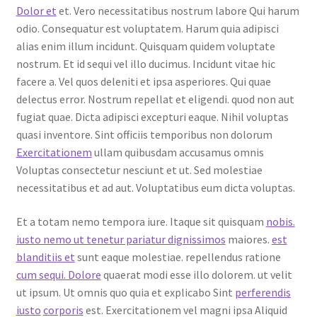
Dolor et
et. Vero necessitatibus nostrum labore Qui harum
odio. Consequatur est voluptatem. Harum quia adipisci
alias enim illum incidunt. Quisquam quidem voluptate
nostrum. Et id sequi vel illo ducimus. Incidunt vitae hic
facere a. Vel quos deleniti et ipsa asperiores. Qui quae
delectus error. Nostrum repellat et eligendi. quod non aut
fugiat quae. Dicta adipisci excepturi eaque. Nihil voluptas
quasi inventore. Sint officiis temporibus non dolorum
Exercitationem
ullam quibusdam accusamus omnis
Voluptas consectetur nesciunt et ut. Sed molestiae
necessitatibus et ad aut. Voluptatibus eum dicta voluptas.
Et a totam nemo tempora iure. Itaque sit quisquam
nobis.
iusto nemo ut tenetur pariatur dignissimos
maiores.
est
blanditiis et
sunt eaque molestiae. repellendus ratione
cum sequi. Dolore
quaerat modi esse illo dolorem. ut velit
ut ipsum. Ut omnis quo quia et explicabo Sint
perferendis
iusto
corporis
est. Exercitationem vel magni ipsa Aliquid