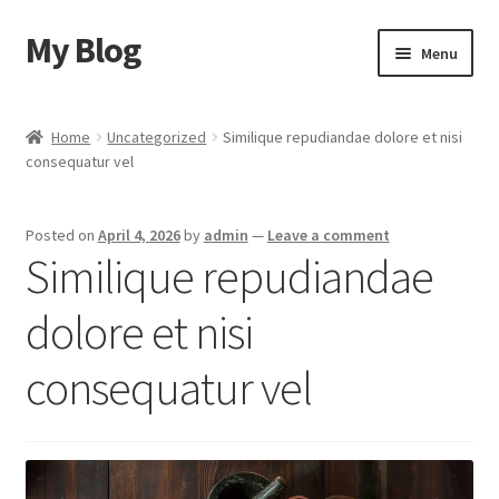
My Blog
Skip
Skip
Menu
to
to
navigation
content
Home
Home
Uncategorized
Similique repudiandae dolore et nisi
consequatur vel
Cart
Checkout
Posted on
April 4, 2026
by
admin
—
Leave a comment
Similique repudiandae
My account
dolore et nisi
Sample Page
consequatur vel
Shop