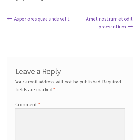
Post
Previous
Next
Asperiores quae unde velit
Amet nostrum et odit
post:
post:
praesentium
navigation
Leave a Reply
Your email address will not be published.
Required
fields are marked
*
Comment
*