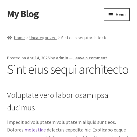
My Blog
Skip
Skip
Menu
to
to
navigation
content
Home
Home
Uncategorized
Sint eius sequi architecto
Cart
Posted on
April 4, 2026
by
admin
—
Leave a comment
Checkout
Sint eius sequi architecto
My account
Voluptate vero laboriosam ipsa
Sample Page
ducimus
Shop
Impedit ad voluptatem voluptatem aliquid sunt eos.
Dolores
molestiae
delectus expedita hic. Explicabo eaque