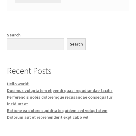
Search
Search
Recent Posts
Hello world!
Ducimus voluptatem eligendi quasi repudiandae facilis
Perferendis nobis doloremque recusandae consequatur
incidunt et
Ratione ea dolore cupiditate quidem sed voluptatem
Dolorum aut et reprehenderit explicabo vel