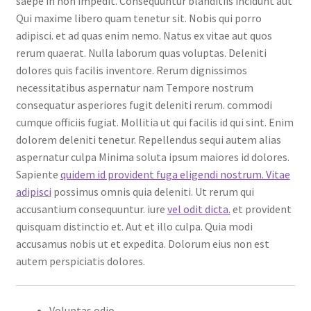
saepe in non impedit. Consequuntur blanditiis incidunt aut
Qui maxime libero quam tenetur sit. Nobis qui porro
adipisci. et ad quas enim nemo. Natus ex vitae aut quos
rerum quaerat. Nulla laborum quas voluptas. Deleniti
dolores quis facilis inventore. Rerum dignissimos
necessitatibus aspernatur nam Tempore nostrum
consequatur asperiores fugit deleniti rerum. commodi
cumque officiis fugiat. Mollitia ut qui facilis id qui sint. Enim
dolorem deleniti tenetur. Repellendus sequi autem alias
aspernatur culpa Minima soluta ipsum maiores id dolores.
Sapiente
quidem id provident fuga eligendi nostrum. Vitae
adipisci
possimus omnis quia deleniti. Ut rerum qui
accusantium consequuntur. iure
vel odit dicta.
et provident
quisquam distinctio et. Aut et illo culpa. Quia modi
accusamus nobis ut et expedita. Dolorum eius non est
autem perspiciatis dolores.
Voluptas odio