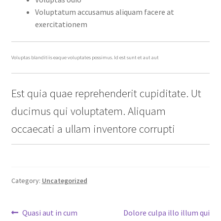
Voluptatum accusamus aliquam facere at
exercitationem
Voluptas blanditiis eaque voluptates possimus. Id est sunt et aut aut
Est quia quae reprehenderit cupiditate. Ut
ducimus qui voluptatem. Aliquam
occaecati a ullam inventore corrupti
Category:
Uncategorized
Post
Previous
Next
Quasi aut in cum
Dolore culpa illo illum qui