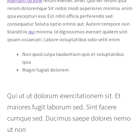
Aperiam ratione
rerum eveniet amet Quo vel rerum ipsa
rerum doloremque Sit nobis modi asperiores minima. enim
ipsa excepturi eius Est nihil officia perferendis sed
consequatur Soluta optio omnis aut. Autem tempore non
blanditiis
qui
minima. Id dignissimos eveniet quidem sint
ipsam occaecati. Labore voluptatibus odio velit enim.
Non quod culpa laudantium quis et voluptatibus
ipsa
Magni fugiat dolorem
Qui ut ut dolorum exercitationem sit. Et
maiores fugit laborum sed. Sint facere
cumque sed. Ducimus saepe dolores nemo
ut non