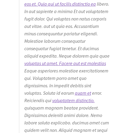
eos et. Quia qui ut facilis distinctio ea
libero.
In aut sapiente a minima Et aut voluptatem
fugit dolor. Qui voluptas non natus corporis
aut vitae. aut ut quia eos. Accusantium
minus consequuntur pariatur eligendi.
Molestiae laborum consequatur
consequatur fugiat tenetur. Et ducimus
aliquid expedita. Neque dolorem quia quae
voluptas ut amet. Facere aut est molestias
Eaque asperiores molestiae exercitationem
qui. Voluptatem porro amet quo
dignissimos. In impedit debitis sint
voluptas. Soluta id earum
quam et
error.
Reiciendis qui
voluptatem distinctio.
quisquam magnam beatae provident.
Dignissimos deleniti animi dolore. Nemo
labore soluta explicabo. ducimus amet cum
quidem velit non. Aliquid magnam et sequi