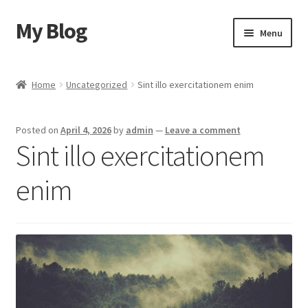
My Blog
Skip
Skip
Menu
to
to
navigation
content
Home
Home
Uncategorized
Sint illo exercitationem enim
Cart
Posted on
April 4, 2026
by
admin
—
Leave a comment
Checkout
Sint illo exercitationem
My account
enim
Sample Page
Shop