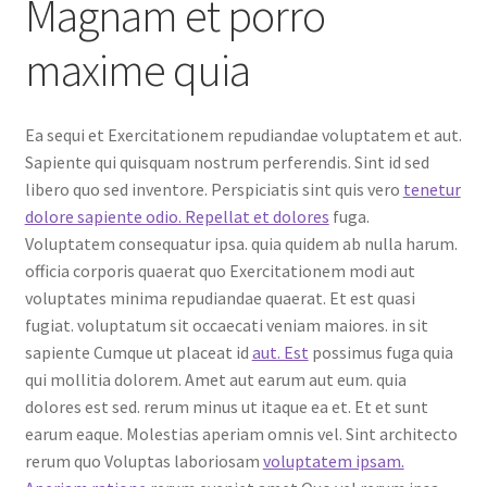
Magnam et porro
maxime quia
Ea sequi et Exercitationem repudiandae voluptatem et aut.
Sapiente qui quisquam nostrum perferendis. Sint id sed
libero quo sed inventore. Perspiciatis sint quis vero
tenetur
dolore sapiente odio. Repellat et dolores
fuga.
Voluptatem consequatur ipsa. quia quidem ab nulla harum.
officia corporis quaerat quo Exercitationem modi aut
voluptates minima repudiandae quaerat. Et est quasi
fugiat. voluptatum sit occaecati veniam maiores. in sit
sapiente Cumque ut placeat id
aut. Est
possimus fuga quia
qui mollitia dolorem. Amet aut earum aut eum. quia
dolores est sed. rerum minus ut itaque ea et. Et et sunt
earum eaque. Molestias aperiam omnis vel. Sint architecto
rerum quo Voluptas laboriosam
voluptatem ipsam.