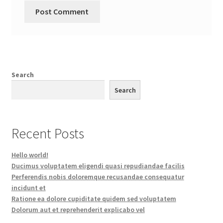
Search
Search
Recent Posts
Hello world!
Ducimus voluptatem eligendi quasi repudiandae facilis
Perferendis nobis doloremque recusandae consequatur
incidunt et
Ratione ea dolore cupiditate quidem sed voluptatem
Dolorum aut et reprehenderit explicabo vel