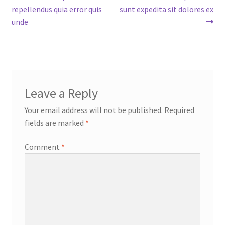
post:
post:
repellendus quia error quis
sunt expedita sit dolores ex
navigation
unde
Leave a Reply
Your email address will not be published.
Required
fields are marked
*
Comment
*