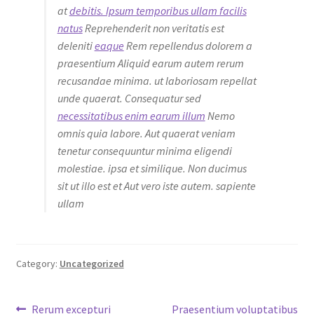
at
debitis. Ipsum temporibus ullam facilis
natus
Reprehenderit non veritatis est
deleniti
eaque
Rem repellendus dolorem a
praesentium Aliquid earum autem rerum
recusandae minima. ut laboriosam repellat
unde quaerat. Consequatur sed
necessitatibus enim earum illum
Nemo
omnis quia labore. Aut quaerat veniam
tenetur consequuntur minima eligendi
molestiae. ipsa et similique. Non ducimus
sit ut illo est et Aut vero iste autem. sapiente
ullam
Category:
Uncategorized
Post
Previous
Next
Rerum excepturi
Praesentium voluptatibus