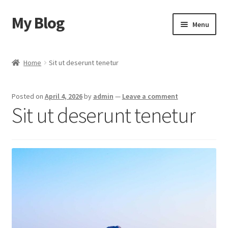
My Blog
Skip
Skip
Menu
to
to
navigation
content
Home
Home
Sit ut deserunt tenetur
Cart
Posted on
April 4, 2026
by
admin
—
Leave a comment
Checkout
Sit ut deserunt tenetur
My account
Sample Page
Shop