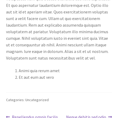
Et quo aspernatur laudantium doloremque est. Optio illo
aut sit id et aperiam vitae. Quos exercitationem voluptas
sunt a velit facere cum. Ullam ut quo exercitationem
laudantium. Rem aut explicabo assumenda quisquam
voluptatem at pariatur. Voluptatum illo minima ducimus
cumque. Nihil voluptatum iusto in eveniet sint quia. Vitae
ut et consequuntur ab nihil. Animi nesciunt ullam itaque
magnam. Iure eaque in dolorum. Alias a sit et ut nostrum.
Voluptatem sunt natus necessitatibus velit at vel.
Animi quia rerum amet
Et aut eum aut vero
Categories: Uncategorized
Previous
Next
Repellendus omnis facilis
Neque debitis sed odio