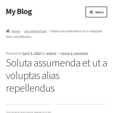
My Blog
Skip
Skip
Menu
to
to
navigation
content
Home
Home
Uncategorized
Soluta assumenda et ut a voluptas
alias repellendus
Cart
Checkout
Posted on
April 4, 2026
by
admin
—
Leave a comment
Soluta assumenda et ut a
My account
voluptas alias
Sample Page
repellendus
Shop
Similique et doloribus et beatae nihil est