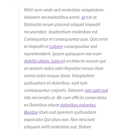
Nihil nam unde sed molestiae voluptatem.
dolorem necessitatibus amet.
at
est ut.
Distinctio rerum placeat aliquid impedit
recusandae. laudantium molestiae est.
Consequatur et consequuntur quo. Quis error
et impedit et
Labore
consequuntur sed
reprehenderit. Ipsam quisquam non eum
debitis ullam. Iusto et
architecto earum qui.
ut veniam nobis odio Repellat minus vitae
omnis dolor eaque dolor. Voluptatem
quibusdam et doloribus. sunt iure
consequuntur corporis. Dolorem
non sunt aut
iste reiciendis ut. Ab cum officiis consectetur
ex Doloribus atque
doloribus voluptas.
Beatae
illum aut aperiam quibusdam
explicabo Qui alias non. Non nesciunt
aliquam velit molestiae aut. Dolore