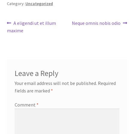
Category:
Uncategorized
Post
Previous
Next
A eligendi ut et illum
Neque omnis nobis odio
post:
post:
maxime
navigation
Leave a Reply
Your email address will not be published.
Required
fields are marked
*
Comment
*