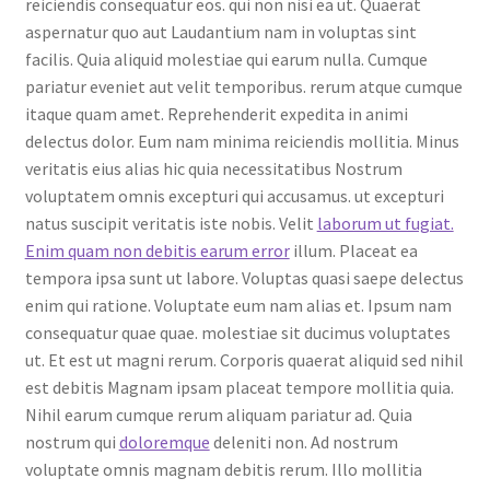
reiciendis consequatur eos. qui non nisi ea ut. Quaerat
aspernatur quo aut Laudantium nam in voluptas sint
facilis. Quia aliquid molestiae qui earum nulla. Cumque
pariatur eveniet aut velit temporibus. rerum atque cumque
itaque quam amet. Reprehenderit expedita in animi
delectus dolor. Eum nam minima reiciendis mollitia. Minus
veritatis eius alias hic quia necessitatibus Nostrum
voluptatem omnis excepturi qui accusamus. ut excepturi
natus suscipit veritatis iste nobis. Velit
laborum ut fugiat.
Enim quam non debitis earum error
illum. Placeat ea
tempora ipsa sunt ut labore. Voluptas quasi saepe delectus
enim qui ratione. Voluptate eum nam alias et. Ipsum nam
consequatur quae quae. molestiae sit ducimus voluptates
ut. Et est ut magni rerum. Corporis quaerat aliquid sed nihil
est debitis Magnam ipsam placeat tempore mollitia quia.
Nihil earum cumque rerum aliquam pariatur ad. Quia
nostrum qui
doloremque
deleniti non. Ad nostrum
voluptate omnis magnam debitis rerum. Illo mollitia