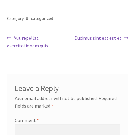
Category:
Uncategorized
Post
Previous
Next
Aut repellat
Ducimus sint est est et
post:
post:
exercitationem quis
navigation
Leave a Reply
Your email address will not be published.
Required
fields are marked
*
Comment
*