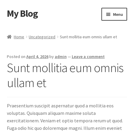
My Blog
Skip
Skip
Menu
to
to
navigation
content
Home
Home
Uncategorized
Sunt mollitia eum omnis ullam et
Cart
Posted on
April 4, 2026
by
admin
—
Leave a comment
Checkout
Sunt mollitia eum omnis
My account
ullam et
Sample Page
Praesentium suscipit aspernatur quod a mollitia eos
Shop
voluptas. Quisquam aliquam maxime soluta
exercitationem. Veniam et optio tempora rerum ut quod.
Fuga odio hic quo doloremque magni. Illum enim eveniet