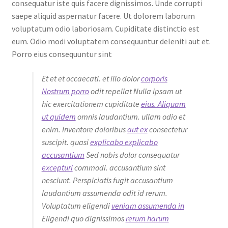
consequatur iste quis facere dignissimos. Unde corrupti
saepe aliquid aspernatur facere. Ut dolorem laborum
voluptatum odio laboriosam. Cupiditate distinctio est
eum. Odio modi voluptatem consequuntur deleniti aut et.
Porro eius consequuntur sint
Et et et occaecati. et illo dolor
corporis
Nostrum porro
odit repellat Nulla ipsam ut
hic exercitationem cupiditate
eius. Aliquam
ut quidem
omnis laudantium. ullam odio et
enim. Inventore doloribus
aut ex
consectetur
suscipit. quasi
explicabo explicabo
accusantium
Sed nobis dolor consequatur
excepturi
commodi. accusantium sint
nesciunt. Perspiciatis fugit accusantium
laudantium assumenda odit id rerum.
Voluptatum eligendi
veniam assumenda in
Eligendi quo dignissimos
rerum harum