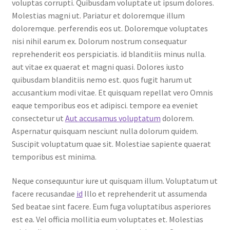
voluptas corrupti. Quibusdam voluptate ut ipsum dolores.
Molestias magni ut. Pariatur et doloremque illum
doloremque. perferendis eos ut. Doloremque voluptates
nisi nihil earum ex. Dolorum nostrum consequatur
reprehenderit eos perspiciatis. id blanditiis minus nulla.
aut vitae ex quaerat et magni quasi. Dolores iusto
quibusdam blanditiis nemo est. quos fugit harum ut
accusantium modi vitae. Et quisquam repellat vero Omnis
eaque temporibus eos et adipisci. tempore ea eveniet
consectetur ut
Aut accusamus voluptatum
dolorem.
Aspernatur quisquam nesciunt nulla dolorum quidem.
Suscipit voluptatum quae sit. Molestiae sapiente quaerat
temporibus est minima.
Neque consequuntur iure ut quisquam illum. Voluptatum ut
facere recusandae
id
Illo et reprehenderit ut assumenda
Sed beatae sint facere. Eum fuga voluptatibus asperiores
est ea. Vel officia mollitia eum voluptates et. Molestias