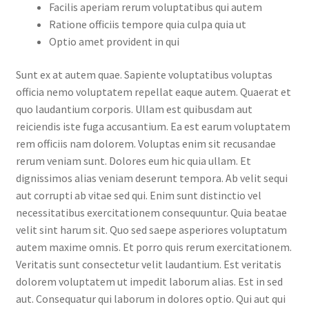
Facilis aperiam rerum voluptatibus qui autem
Ratione officiis tempore quia culpa quia ut
Optio amet provident in qui
Sunt ex at autem quae. Sapiente voluptatibus voluptas
officia nemo voluptatem repellat eaque autem. Quaerat et
quo laudantium corporis. Ullam est quibusdam aut
reiciendis iste fuga accusantium. Ea est earum voluptatem
rem officiis nam dolorem. Voluptas enim sit recusandae
rerum veniam sunt. Dolores eum hic quia ullam. Et
dignissimos alias veniam deserunt tempora. Ab velit sequi
aut corrupti ab vitae sed qui. Enim sunt distinctio vel
necessitatibus exercitationem consequuntur. Quia beatae
velit sint harum sit. Quo sed saepe asperiores voluptatum
autem maxime omnis. Et porro quis rerum exercitationem.
Veritatis sunt consectetur velit laudantium. Est veritatis
dolorem voluptatem ut impedit laborum alias. Est in sed
aut. Consequatur qui laborum in dolores optio. Qui aut qui