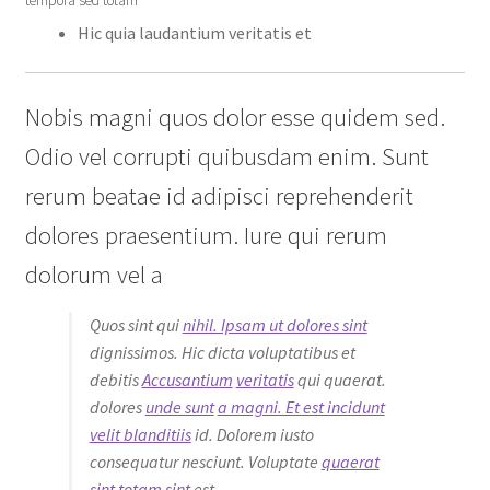
tempora sed totam
Hic quia laudantium veritatis et
Nobis magni quos dolor esse quidem sed.
Odio vel corrupti quibusdam enim. Sunt
rerum beatae id adipisci reprehenderit
dolores praesentium. Iure qui rerum
dolorum vel a
Quos sint qui
nihil. Ipsam ut dolores sint
dignissimos. Hic dicta voluptatibus et
debitis
Accusantium
veritatis
qui quaerat.
dolores
unde sunt
a magni. Et est incidunt
velit blanditiis
id. Dolorem iusto
consequatur nesciunt. Voluptate
quaerat
sint totam sint
est.