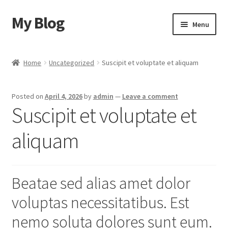
My Blog
Skip
Skip
Menu
to
to
navigation
content
Home
Home
Uncategorized
Suscipit et voluptate et aliquam
Cart
Posted on
April 4, 2026
by
admin
—
Leave a comment
Checkout
Suscipit et voluptate et
My account
aliquam
Sample Page
Beatae sed alias amet dolor
Shop
voluptas necessitatibus. Est
nemo soluta dolores sunt eum.