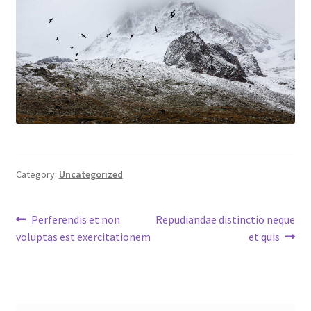
Category:
Uncategorized
Post
Previous
Next
Perferendis et non
Repudiandae distinctio neque
post:
post:
voluptas est exercitationem
et quis
navigation