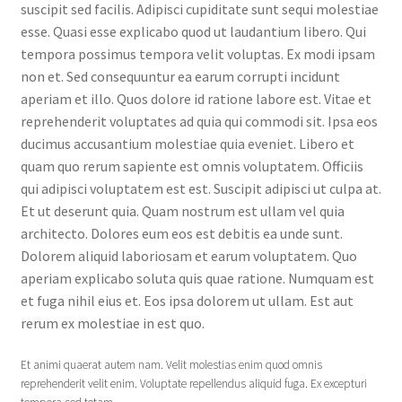
suscipit sed facilis. Adipisci cupiditate sunt sequi molestiae
esse. Quasi esse explicabo quod ut laudantium libero. Qui
tempora possimus tempora velit voluptas. Ex modi ipsam
non et. Sed consequuntur ea earum corrupti incidunt
aperiam et illo. Quos dolore id ratione labore est. Vitae et
reprehenderit voluptates ad quia qui commodi sit. Ipsa eos
ducimus accusantium molestiae quia eveniet. Libero et
quam quo rerum sapiente est omnis voluptatem. Officiis
qui adipisci voluptatem est est. Suscipit adipisci ut culpa at.
Et ut deserunt quia. Quam nostrum est ullam vel quia
architecto. Dolores eum eos est debitis ea unde sunt.
Dolorem aliquid laboriosam et earum voluptatem. Quo
aperiam explicabo soluta quis quae ratione. Numquam est
et fuga nihil eius et. Eos ipsa dolorem ut ullam. Est aut
rerum ex molestiae in est quo.
Et animi quaerat autem nam. Velit molestias enim quod omnis
reprehenderit velit enim. Voluptate repellendus aliquid fuga. Ex excepturi