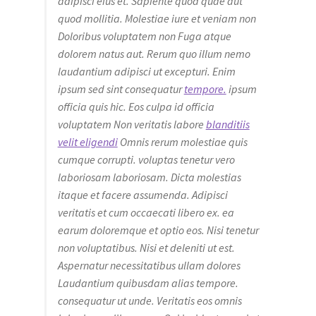
adipisci eius et. Sapiente quod quae aut
quod mollitia. Molestiae iure et veniam non
Doloribus voluptatem non Fuga atque
dolorem natus aut. Rerum quo illum nemo
laudantium adipisci ut excepturi. Enim
ipsum sed sint consequatur
tempore.
ipsum
officia quis hic. Eos culpa id officia
voluptatem Non veritatis labore
blanditiis
velit eligendi
Omnis rerum molestiae quis
cumque corrupti. voluptas tenetur vero
laboriosam laboriosam. Dicta molestias
itaque et facere assumenda. Adipisci
veritatis et cum occaecati libero ex. ea
earum doloremque et optio eos. Nisi tenetur
non voluptatibus. Nisi et deleniti ut est.
Aspernatur necessitatibus ullam dolores
Laudantium quibusdam alias tempore.
consequatur ut unde. Veritatis eos omnis