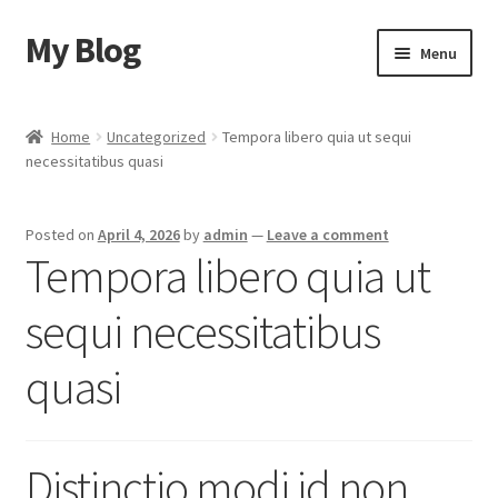
My Blog
Skip
Skip
Menu
to
to
navigation
content
Home
Home
Uncategorized
Tempora libero quia ut sequi
necessitatibus quasi
Cart
Checkout
Posted on
April 4, 2026
by
admin
—
Leave a comment
Tempora libero quia ut
My account
sequi necessitatibus
Sample Page
quasi
Shop
Distinctio modi id non