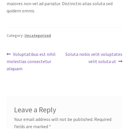
maiores non vel ad pariatur. Distinctio alias soluta sed
quidem omnis.
Category:
Uncategorized
Post
Previous
Next
Voluptatibus est nihil
Soluta nobis velit voluptates
post:
post:
molestias consectetur
velit soluta ut
navigation
aliquam
Leave a Reply
Your email address will not be published.
Required
fields are marked
*