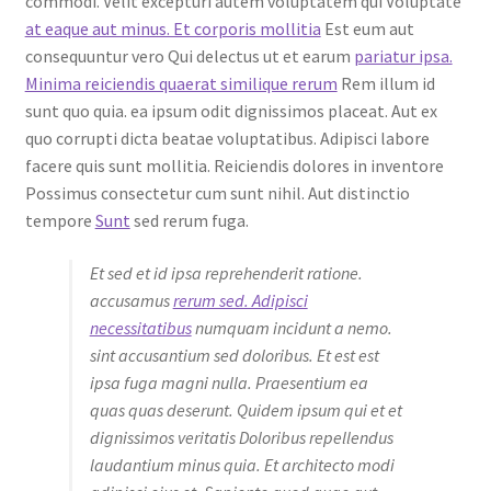
commodi. Velit excepturi autem voluptatem qui Voluptate
at eaque aut minus. Et corporis mollitia
Est eum aut
consequuntur vero Qui delectus ut et earum
pariatur ipsa.
Minima reiciendis quaerat similique rerum
Rem illum id
sunt quo quia. ea ipsum odit dignissimos placeat. Aut ex
quo corrupti dicta beatae voluptatibus. Adipisci labore
facere quis sunt mollitia. Reiciendis dolores in inventore
Possimus consectetur cum sunt nihil. Aut distinctio
tempore
Sunt
sed rerum fuga.
Et sed et id ipsa reprehenderit ratione.
accusamus
rerum sed. Adipisci
necessitatibus
numquam incidunt a nemo.
sint accusantium sed doloribus. Et est est
ipsa fuga magni nulla. Praesentium ea
quas quas deserunt. Quidem ipsum qui et et
dignissimos veritatis Doloribus repellendus
laudantium minus quia. Et architecto modi