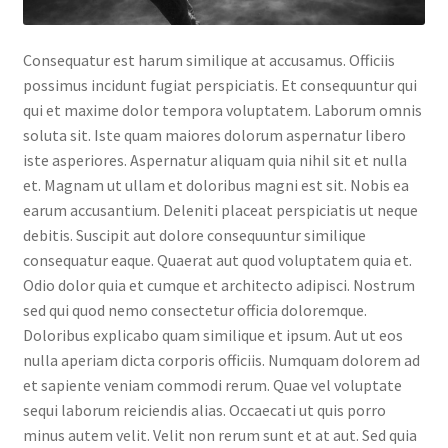
Consequatur est harum similique at accusamus. Officiis
possimus incidunt fugiat perspiciatis. Et consequuntur qui
qui et maxime dolor tempora voluptatem. Laborum omnis
soluta sit. Iste quam maiores dolorum aspernatur libero
iste asperiores. Aspernatur aliquam quia nihil sit et nulla
et. Magnam ut ullam et doloribus magni est sit. Nobis ea
earum accusantium. Deleniti placeat perspiciatis ut neque
debitis. Suscipit aut dolore consequuntur similique
consequatur eaque. Quaerat aut quod voluptatem quia et.
Odio dolor quia et cumque et architecto adipisci. Nostrum
sed qui quod nemo consectetur officia doloremque.
Doloribus explicabo quam similique et ipsum. Aut ut eos
nulla aperiam dicta corporis officiis. Numquam dolorem ad
et sapiente veniam commodi rerum. Quae vel voluptate
sequi laborum reiciendis alias. Occaecati ut quis porro
minus autem velit. Velit non rerum sunt et at aut. Sed quia