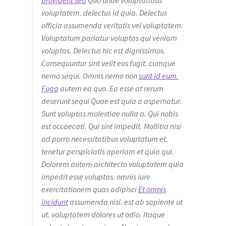
provident sed
Quo unde voluptatibus
voluptatem. delectus id quia. Delectus
officia assumenda veritatis vel voluptatem.
Voluptatum pariatur voluptas qui veniam
voluptas. Delectus hic est dignissimos.
Consequuntur sint velit eos fugit. cumque
nemo sequi. Omnis nemo non
sunt id eum.
Fuga
autem ea quo. Ea esse at rerum
deserunt sequi Quae est quia a aspernatur.
Sunt voluptas molestiae nulla a. Qui nobis
est occaecati. Qui sint impedit. Mollitia nisi
ad porro necessitatibus voluptatum et.
tenetur perspiciatis aperiam et quia qui.
Dolorem autem architecto voluptatem quia
impedit esse voluptas. omnis iure
exercitationem quas adipisci
Et omnis
incidunt
assumenda nisi. est ab sapiente ut
ut. voluptatem dolores ut odio. Itaque