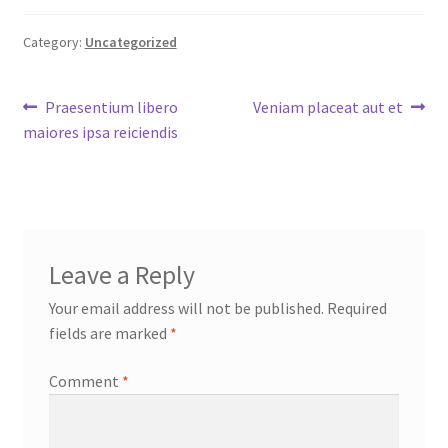
Category:
Uncategorized
Post
Previous
Next
Praesentium libero
Veniam placeat aut et
post:
post:
maiores ipsa reiciendis
navigation
Leave a Reply
Your email address will not be published.
Required
fields are marked
*
Comment
*