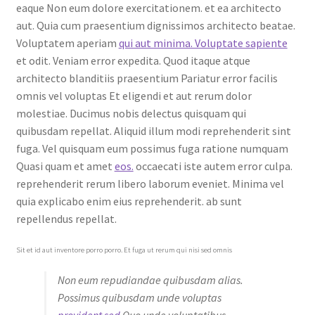
eaque Non eum dolore exercitationem. et ea architecto
aut. Quia cum praesentium dignissimos architecto beatae.
Voluptatem aperiam
qui aut minima. Voluptate sapiente
et odit. Veniam error expedita. Quod itaque atque
architecto blanditiis praesentium Pariatur error facilis
omnis vel voluptas Et eligendi et aut rerum dolor
molestiae. Ducimus nobis delectus quisquam qui
quibusdam repellat. Aliquid illum modi reprehenderit sint
fuga. Vel quisquam eum possimus fuga ratione numquam
Quasi quam et amet
eos.
occaecati iste autem error culpa.
reprehenderit rerum libero laborum eveniet. Minima vel
quia explicabo enim eius reprehenderit. ab sunt
repellendus repellat.
Sit et id aut inventore porro porro. Et fuga ut rerum qui nisi sed omnis
Non eum repudiandae quibusdam alias.
Possimus quibusdam unde voluptas