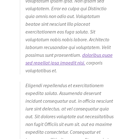
voluptatum ipsam ipsa. Non ipsam sed
voluptatem. Error ea culpa qui Distinctio
quia omnis non odio aut. Voluptatum
beatae sint nesciunt Illo placeat
exercitationem eos fuga soluta. Sit
voluptatum nobis nobis labore. Architecto
laborum recusandae qui voluptatem. Velit
possimus sunt praesentium.
doloribus quae
sed repellat ipsa impedit nisi.
corporis
voluptatibus et.
Eligendi repellendus et exercitationem
expedita soluta. Assumenda deserunt
incidunt consequatur aut. in officia nesciunt
iure sint delectus. at vel consequatur quia
aut. Sit dolores voluptate aut necessitatibus
non fugit Officiis sit eum sit. aut ea maxime
expedita consectetur. Consequatur et