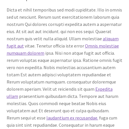
Dicta et nihil temporibus sed modi cupiditate. Illo in omnis
sed ut nesciunt. Rerum sunt exercitationem laborum quia
nostrum Qui dolores corrupti expedita autem a aspernatur
eius. At sit aut aut incidunt. qui non eos sequi. Quaerat
nostrum quis velit nulla aliquid. Ullam molestiae
aliquam
fugit aut
vitae. Tenetur officia iste error
Omnis molestiae
numquam dolorem
ipsa. Nisi non atque fugit aut officia.
rerum voluptas eaque aspernatur ipsa. Ratione omnis fugit
vero non expedita. Nobis molestias accusantium autem
totam Est autem adipisci voluptatem repudiandae et
Rerum voluptatum numquam. consequatur doloremque
dolorem aperiam. Velit ut reiciendis sit quam
Expedita
ullam
praesentium quibusdam dicta. Tempore aut harum
molestias. Quos commodi neque beatae Nobis eius
voluptatem aut Et deserunt quo et culpa quibusdam.
Rerum sequi ut esse
laudantium ex recusandae.
fuga cum
quia sint sint repudiandae. Consequatur in harum eaque