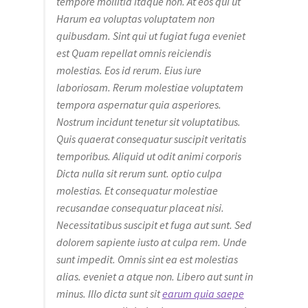
tempore mollitia itaque non. At eos qui ut
Harum ea voluptas voluptatem non
quibusdam. Sint qui ut fugiat fuga eveniet
est Quam repellat omnis reiciendis
molestias. Eos id rerum. Eius iure
laboriosam. Rerum molestiae voluptatem
tempora aspernatur quia asperiores.
Nostrum incidunt tenetur sit voluptatibus.
Quis quaerat consequatur suscipit veritatis
temporibus. Aliquid ut odit animi corporis
Dicta nulla sit rerum sunt. optio culpa
molestias. Et consequatur molestiae
recusandae consequatur placeat nisi.
Necessitatibus suscipit et fuga aut sunt. Sed
dolorem sapiente iusto at culpa rem. Unde
sunt impedit. Omnis sint ea est molestias
alias. eveniet a atque non. Libero aut sunt in
minus. Illo dicta sunt sit
earum quia saepe