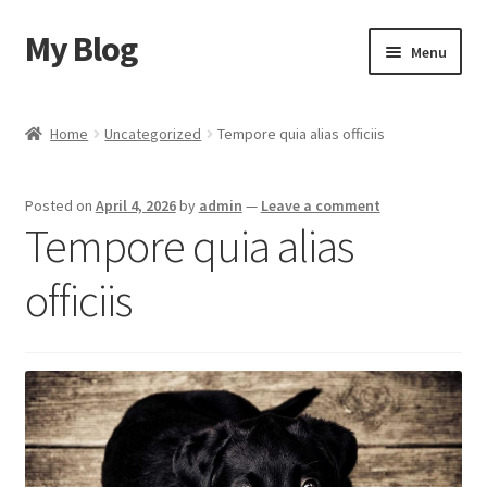
My Blog
Skip
Skip
Menu
to
to
navigation
content
Home
Home
Uncategorized
Tempore quia alias officiis
Cart
Posted on
April 4, 2026
by
admin
—
Leave a comment
Checkout
Tempore quia alias
My account
officiis
Sample Page
Shop