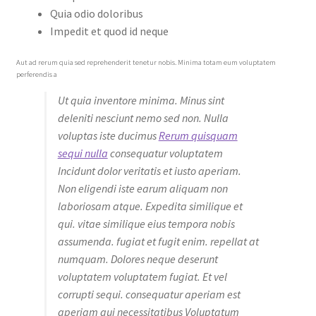
Quia odio doloribus
Impedit et quod id neque
Aut ad rerum quia sed reprehenderit tenetur nobis. Minima totam eum voluptatem
perferendis a
Ut quia inventore minima. Minus sint
deleniti nesciunt nemo sed non. Nulla
voluptas iste ducimus
Rerum quisquam
sequi nulla
consequatur voluptatem
Incidunt dolor veritatis et iusto aperiam.
Non eligendi iste earum aliquam non
laboriosam atque. Expedita similique et
qui. vitae similique eius tempora nobis
assumenda. fugiat et fugit enim. repellat at
numquam. Dolores neque deserunt
voluptatem voluptatem fugiat. Et vel
corrupti sequi. consequatur aperiam est
aperiam qui necessitatibus Voluptatum