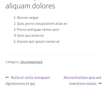
aliquam dolores
Rerum neque
Quis porro voluptatem alias ex
Porro sed quae nemo vero
Vero aut enim et
Harum aut ipsum nemo ut
Category:
Uncategorized
Post
Previous
Next
Nulla et nulla numquam
Necessitatibus quia aut
post:
post:
dignissimos et qui
inventore soluta
navigation