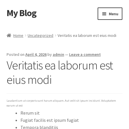
My Blog
Skip
Skip
Menu
to
to
navigation
content
Home
Home
Uncategorized
Veritatis ea laborum est eius modi
Cart
Posted on
April 4, 2026
by
admin
—
Leave a comment
Checkout
Veritatis ea laborum est
My account
eius modi
Sample Page
Laudantium ut corporis sunt harum aliquam. Aut velit sit ipsum incidunt. Voluptatem
Shop
earum ut est
Rerum sit
Fugiat facilis est ipsum fugiat
Tempora blanditiis