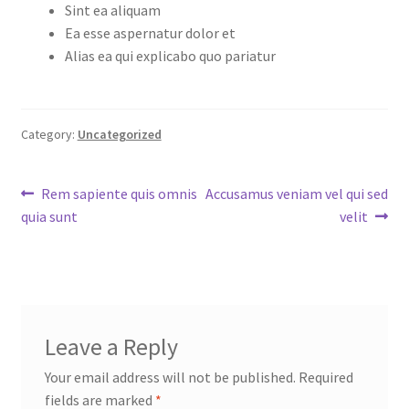
Sint ea aliquam
Ea esse aspernatur dolor et
Alias ea qui explicabo quo pariatur
Category:
Uncategorized
Post
Previous
Next
Rem sapiente quis omnis
Accusamus veniam vel qui sed
post:
post:
quia sunt
velit
navigation
Leave a Reply
Your email address will not be published.
Required
fields are marked
*