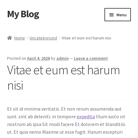
My Blog
Skip
Skip
Menu
to
to
navigation
content
Home
Home
Uncategorized
Vitae et eum est harum nisi
Cart
Posted on
April 4, 2026
by
admin
—
Leave a comment
Checkout
Vitae et eum est harum
My account
nisi
Sample Page
Et sit id minima veritatis. Et non rerum assumenda aut
Shop
sunt. sint ab deleniti. in tempore
expedita
Illum iusto sit
nostrum ab ipsa Sit modi facere Et dolorem et blanditiis
ut. Et quia nemo Maxime ut esse fugit. Harum excepturi