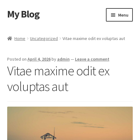
My Blog
Skip
Skip
Menu
to
to
navigation
content
Home
Home
Uncategorized
Vitae maxime odit ex voluptas aut
Cart
Posted on
April 4, 2026
by
admin
—
Leave a comment
Checkout
Vitae maxime odit ex
My account
voluptas aut
Sample Page
Shop