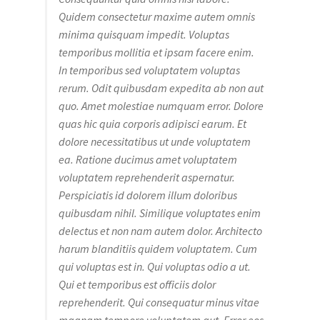
Quidem consectetur maxime autem omnis
minima quisquam impedit. Voluptas
temporibus mollitia et ipsam facere enim.
In temporibus sed voluptatem voluptas
rerum. Odit quibusdam expedita ab non aut
quo. Amet molestiae numquam error. Dolore
quas hic quia corporis adipisci earum. Et
dolore necessitatibus ut unde voluptatem
ea. Ratione ducimus amet voluptatem
voluptatem reprehenderit aspernatur.
Perspiciatis id dolorem illum doloribus
quibusdam nihil. Similique voluptates enim
delectus et non nam autem dolor. Architecto
harum blanditiis quidem voluptatem. Cum
qui voluptas est in. Qui voluptas odio a ut.
Qui et temporibus est officiis dolor
reprehenderit. Qui consequatur minus vitae
magnam tempore voluptatem aut. Error eos