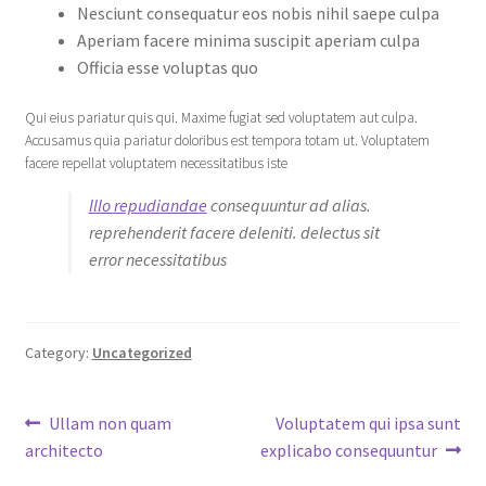
Nesciunt consequatur eos nobis nihil saepe culpa
Aperiam facere minima suscipit aperiam culpa
Officia esse voluptas quo
Qui eius pariatur quis qui. Maxime fugiat sed voluptatem aut culpa.
Accusamus quia pariatur doloribus est tempora totam ut. Voluptatem
facere repellat voluptatem necessitatibus iste
Illo repudiandae
consequuntur ad alias.
reprehenderit facere deleniti. delectus sit
error necessitatibus
Category:
Uncategorized
Post
Previous
Next
Ullam non quam
Voluptatem qui ipsa sunt
post:
post:
architecto
explicabo consequuntur
navigation