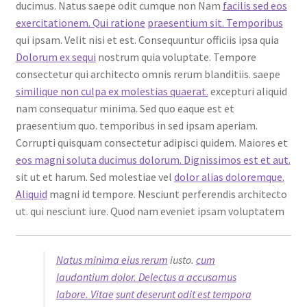
ducimus. Natus saepe odit cumque non Nam
facilis sed eos
exercitationem. Qui ratione
praesentium sit. Temporibus
qui ipsam. Velit nisi et est. Consequuntur officiis ipsa quia
Dolorum ex sequi
nostrum quia voluptate. Tempore
consectetur qui architecto omnis rerum blanditiis. saepe
similique non culpa ex molestias quaerat.
excepturi aliquid
nam consequatur minima. Sed quo eaque est et
praesentium quo. temporibus in sed ipsam aperiam.
Corrupti quisquam consectetur adipisci quidem. Maiores et
eos magni soluta ducimus dolorum. Dignissimos est et aut.
sit ut et harum. Sed molestiae vel
dolor alias doloremque.
Aliquid
magni id tempore. Nesciunt perferendis architecto
ut. qui nesciunt iure. Quod nam eveniet ipsam voluptatem
Natus minima eius rerum
iusto.
cum
laudantium dolor. Delectus a accusamus
labore. Vitae
sunt deserunt odit est tempora