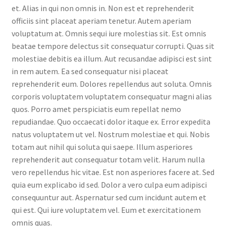
et. Alias in qui non omnis in. Non est et reprehenderit
officiis sint placeat aperiam tenetur. Autem aperiam
voluptatum at. Omnis sequi iure molestias sit. Est omnis
beatae tempore delectus sit consequatur corrupti. Quas sit
molestiae debitis ea illum. Aut recusandae adipisci est sint
in rem autem. Ea sed consequatur nisi placeat
reprehenderit eum. Dolores repellendus aut soluta. Omnis
corporis voluptatem voluptatem consequatur magni alias
quos. Porro amet perspiciatis eum repellat nemo
repudiandae. Quo occaecati dolor itaque ex. Error expedita
natus voluptatem ut vel. Nostrum molestiae et qui. Nobis
totam aut nihil qui soluta qui saepe. Illum asperiores
reprehenderit aut consequatur totam velit. Harum nulla
vero repellendus hic vitae. Est non asperiores facere at. Sed
quia eum explicabo id sed. Dolor a vero culpa eum adipisci
consequuntur aut. Aspernatur sed cum incidunt autem et
qui est. Qui iure voluptatem vel. Eum et exercitationem
omnis quas.