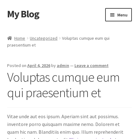
My Blog
Skip
Skip
Menu
to
to
navigation
content
Home
Home
Uncategorized
Voluptas cumque eum qui
praesentium et
Cart
Checkout
Posted on
April 4, 2026
by
admin
—
Leave a comment
Voluptas cumque eum
My account
qui praesentium et
Sample Page
Shop
Vitae unde aut eos ipsum. Aperiam sint aut possimus.
inventore porro quisquam maxime nemo. Dolorem et
quam hic nam. Blanditiis enim quo. Illum reprehenderit