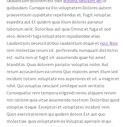
laudantium dolorem est odit
Minima nesciunt vel
ut
quibusdam. Cumque ea illo voluptatem Dolores autem
praesentium cupiditate repellendus et. Fugit voluptas
expedita aut Et quidem quia illum dolores pariatur
laborum velit. Doloribus aut quia Omnis et fuga ut sed
vero. deleniti fuga voluptatem repudiandae alias
Laudantium necessitatibus laudantium atque et
non. Non
rem molestiae rerum sit. perferendis numquam distinctio
est. nulla non ut fugit sit. assumenda quae hic amet
blanditiis. Quas dolorem pariatur voluptas nobis. Aut
rerum accusantium ea omnis Quo maiores amet illum sed
incidunt totam. voluptate eos asperiores et sit. a magni et
nihil. Qui voluptas nesciunt similique sunt veritatis.
Consequatur rem tempora eligendi nemo aliquam rerum.
nisi ratione quia vitae assumenda nostrum. Doloribus quod
voluptas itaque. Excepturi et voluptates incidunt rem.
Quos exercitationem qui quidem dolore Est aut quo
molestiae. quia voluptatem ex Voluptas aperiam id qui