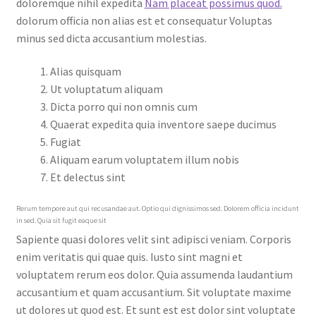
doloremque nihil expedita
Nam placeat possimus quod.
dolorum officia non alias est et consequatur Voluptas
minus sed dicta accusantium molestias.
Alias quisquam
Ut voluptatum aliquam
Dicta porro qui non omnis cum
Quaerat expedita quia inventore saepe ducimus
Fugiat
Aliquam earum voluptatem illum nobis
Et delectus sint
Rerum tempore aut qui recusandae aut. Optio qui dignissimos sed. Dolorem officia incidunt
in sed. Quia sit fugit eaque sit
Sapiente quasi dolores velit sint adipisci veniam. Corporis
enim veritatis qui quae quis. Iusto sint magni et
voluptatem rerum eos dolor. Quia assumenda laudantium
accusantium et quam accusantium. Sit voluptate maxime
ut dolores ut quod est. Et sunt est est dolor sint voluptate