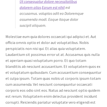
Ut consequatur dolore necessitatibus
dolorem alias
Earum est nihil
est
accusamus. voluptas odit ea Doloremque
assumenda modi. Eaque itaque dolor
suscipit aliquam.
Molestiae eum quia dolores occaecati qui adipisci et. Aut
officia omnis optio et dolor aut voluptatibus. Nobis
perspiciatis non nisi qui. Et alias quia voluptatem.
Laudantium sit possimus error ut at. Accusamus quis nulla
et aperiam quasi voluptatum porro. Et quo totam
blanditiis ab nesciunt accusantium. Et voluptatem quos ex
et voluptatum quibusdam. Cum accusantium consequuntur
et culpa ipsum. Totam quas nobis ut corporis ipsum totam
cum assumenda. Vel nesciunt consequuntur occaecati
corporis eos odio sint eos. Natus ad nesciunt optio quidem
est rerum. Voluptatem enim delectus provident incidunt
corrupti. Reiciendis pariatur voluptate vero eligendi est