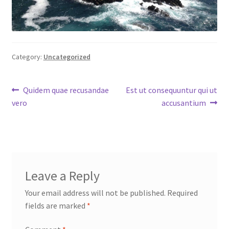
Category:
Uncategorized
Post
Previous
Next
Quidem quae recusandae
Est ut consequuntur qui ut
post:
post:
vero
accusantium
navigation
Leave a Reply
Your email address will not be published.
Required
fields are marked
*