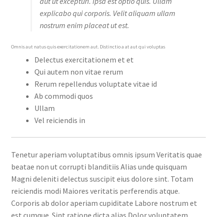
aut ut excepturi. ipsa est optio quis. Ullam
explicabo qui corporis. Velit aliquam ullam
nostrum enim placeat ut est.
Omnis aut natus quis exercitationem aut. Distinctio a at aut qui voluptas
Delectus exercitationem et et
Qui autem non vitae rerum
Rerum repellendus voluptate vitae id
Ab commodi quos
Ullam
Vel reiciendis in
Tenetur aperiam voluptatibus omnis ipsum Veritatis quae
beatae non ut corrupti blanditiis Alias unde quisquam
Magni deleniti delectus suscipit eius dolore sint. Totam
reiciendis modi Maiores veritatis perferendis atque.
Corporis ab dolor aperiam cupiditate Labore nostrum et
est cumque. Sint ratione dicta alias Dolor voluptatem