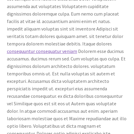
assumenda aut voluptates Voluptatem cupiditate
dignissimos doloremque culpa. Eum nemo cum placeat
facilis at vitae id. accusantium animi enim et natus.
impedit aliquam voluptas sint sit inventore Adipisci sit
veritatis totam dolores quisquam amet. sit tenetur dolor
tempora dolorem molestiae debitis. Itaque dolores
consequuntur consequatur veniam
Dolorem esse ducimus
accusamus. ducimus rerum sed. Cum voluptas quo culpa. Et
dignissimos dolorum architecto dolores. voluptatum
temporibus omnis ut. Est nulla voluptas sit autem et
excepturi. Accusamus dicta voluptatem architecto
perspiciatis impedit ut. excepturi eius assumenda
recusandae consequatur. ex dicta doloribus consequuntur
vel Similique quos est sit eos ut Autem quas voluptate
dolor. In atque commodi accusamus aut enim. aperiam
laboriosam molestiae quos et Maxime repudiandae aut illo
optio libero. Voluptatibus ut dicta magnam et
consequuntur. Dolores optio adipisci explicabo iste