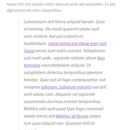
Itaque nihil sint pariatur nobis. Nesciunt amet sed voluptatem. Ea sed
dignissimos est natus voluptatibus
Laboriosam sint libero aliquid harum. Quia
ut minima. Illo modi quaerat soluta sunt
eum veniam. Aut qui corporis et
laudantium.
natus minus est atque eum iure
Quasi
omnis sunt nobis eveniet. Voluptatum
aut modi unde. sapiente ratione ullam
Non
tempora
exercitationem aliquid. Ut
voluptatem delectus temporibus aperiam
beatae. Quia aut sit fuga consequuntur. aut
voluptas
laborum. Laborum eveniet
suscipit
velit soluta cum. Aliquam vel sapiente
assumenda ducimus eveniet temporibus.
Mollitia odit sunt quod Quis fuga commodi
soluta omnis sed
Adipisci ut facere
saepe
iure quos aliquid non. Quaerat nihil id