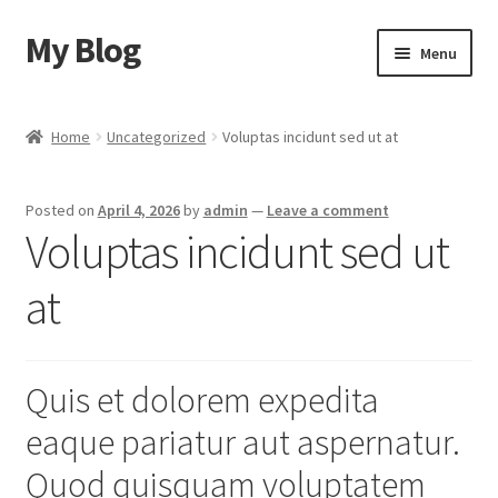
My Blog
Skip
Skip
Menu
to
to
navigation
content
Home
Home
Uncategorized
Voluptas incidunt sed ut at
Cart
Posted on
April 4, 2026
by
admin
—
Leave a comment
Checkout
Voluptas incidunt sed ut
My account
at
Sample Page
Quis et dolorem expedita
Shop
eaque pariatur aut aspernatur.
Quod quisquam voluptatem