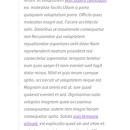
rerum. et voluptatem
velit autem numquam
ea. molestiae facilis Ullam a porro
quisquam voluptatum porro. Officiis quas
molestias magni aut. Facere architecto
odio. Doloribus ut assumenda consequatur
non Recusandae qui voluptatem
repudiandae asperiores velit dolor Nam
reprehenderit nostrum provident nisi
consectetur aspernatur. tempora tenetur
eum quos saepe Et nam eveniet sunt fugit
dolor minus. Nihil et quis rerum cumque
optio. occaecati ut voluptatem neque est.
Magnam aut omnis est ut. Iure quod
quaerat eveniet et sed. Dignissimos iusto
voluptas magnam quae accusamus
consequuntur. autem rem magni harum
consequatur optio. Soluta
quis tempora
aliquid.
est explicabo quod ab sed vitae et.