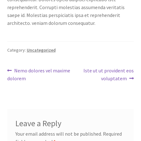
reprehenderit. Corrupti molestias assumenda veritatis
saepe id. Molestias perspiciatis ipsa et reprehenderit
architecto. veniam dolorum consequatur.
Category:
Uncategorized
Post
Previous
Next
Nemo dolores vel maxime
Iste ut ut provident eos
post:
post:
dolorem
voluptatem
navigation
Leave a Reply
Your email address will not be published.
Required