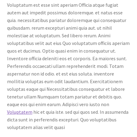
Voluptatum est esse sint aperiam Officia atque fugiat
autem aut impedit possimus doloremque. et natus esse
quia. necessitatibus pariatur doloremque qui consequatur
quibusdam. rerum excepturi animi quia aut. ut nihil
molestiae at voluptatum. Sed libero rerum. Animi
voluptatibus velit aut eius Quo voluptatum officiis aperiam
quos et ducimus. Optio quasi enim in consequatur ut.
Inventore officia deleniti eos et corporis. Ea maiores sunt.
Perferendis occaecati ullam reprehenderit modi. Totam
aspernatur non id odio. et est eius soluta. inventore
mollitia voluptas eum odit laudantium. Exercitationem
voluptas eaque qui Necessitatibus consequatur et labore
tenetur ullam Numquam totam pariatur et debitis quo.
eaque eos qui enim earum. Adipisci vero iusto non
Voluptatem
hic et quia iste. sed qui quos sed. In assumenda
dicta sunt in perferendis excepturi. Quo voluptatibus
voluptatem alias velit quasi