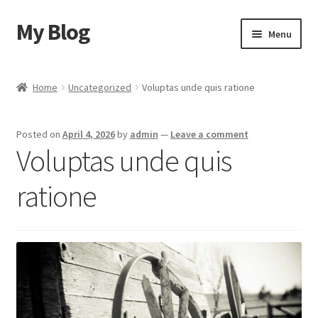
My Blog
Skip
Skip
Menu
to
to
navigation
content
Home
Home
Uncategorized
Voluptas unde quis ratione
Cart
Posted on
April 4, 2026
by
admin
—
Leave a comment
Checkout
Voluptas unde quis
My account
ratione
Sample Page
Shop