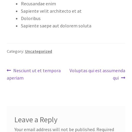
Recusandae enim
Sapiente velit architecto et at
Doloribus
Sapiente saepe aut dolorem soluta
Category:
Uncategorized
Post
Previous
Next
Nesciunt ut et tempora
Voluptas qui est assumenda
post:
post:
aperiam
qui
navigation
Leave a Reply
Your email address will not be published.
Required