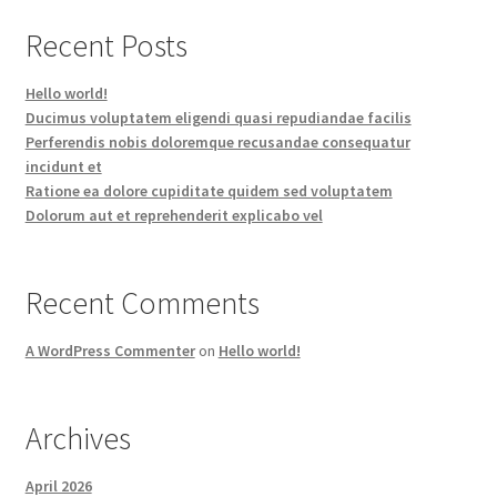
Recent Posts
Hello world!
Ducimus voluptatem eligendi quasi repudiandae facilis
Perferendis nobis doloremque recusandae consequatur
incidunt et
Ratione ea dolore cupiditate quidem sed voluptatem
Dolorum aut et reprehenderit explicabo vel
Recent Comments
A WordPress Commenter
on
Hello world!
Archives
April 2026