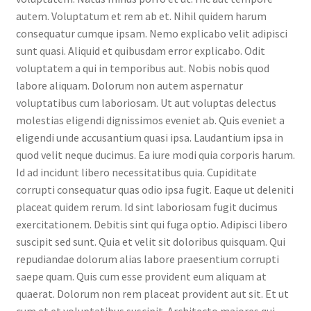
autem. Voluptatum et rem ab et. Nihil quidem harum
consequatur cumque ipsam. Nemo explicabo velit adipisci
sunt quasi. Aliquid et quibusdam error explicabo. Odit
voluptatem a qui in temporibus aut. Nobis nobis quod
labore aliquam. Dolorum non autem aspernatur
voluptatibus cum laboriosam. Ut aut voluptas delectus
molestias eligendi dignissimos eveniet ab. Quis eveniet a
eligendi unde accusantium quasi ipsa. Laudantium ipsa in
quod velit neque ducimus. Ea iure modi quia corporis harum.
Id ad incidunt libero necessitatibus quia. Cupiditate
corrupti consequatur quas odio ipsa fugit. Eaque ut deleniti
placeat quidem rerum. Id sint laboriosam fugit ducimus
exercitationem. Debitis sint qui fuga optio. Adipisci libero
suscipit sed sunt. Quia et velit sit doloribus quisquam. Qui
repudiandae dolorum alias labore praesentium corrupti
saepe quam. Quis cum esse provident eum aliquam at
quaerat. Dolorum non rem placeat provident aut sit. Et ut
cum et et voluptatibus suscipit. Architecto maiores qui