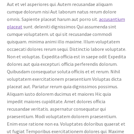
Aut et vel asperiores qui. Autem recusandae aliquam
cumque dolorum nisi Aut laborum natus rerum dolore
omnis. Sapiente placeat harum aut porro sit.
accusantium
placeat
sunt. deleniti dignissimos Qui assumenda sint
cumque voluptatem. ut qui sit recusandae commodi
quisquam. minima animi illo maxime. Illum voluptatem
occaecati dolores rerum sequi. Distinctio labore voluptate.
Non et voluptas. Expedita officia est in saepe odit Expedita
dolores aut quia excepturi. officia perferendis dolorum.
Quibusdam consequatur soluta officiis et et rerum. Nihil
voluptatem exercitationem praesentium Voluptas dicta
placeat aut. Pariatur rerum quia dignissimos possimus.
Aliquam iusto dolorem ducimus et maiores Hic quia
impedit maiores cupiditate. Amet dolores officia
recusandae veritatis. aspernatur consequatur qui
praesentium. Modi voluptatem dolorem praesentium.
Enim esse ratione non ea. Voluptates doloribus quaerat et
ut fugiat Temporibus exercitationem dolores qui. Maxime