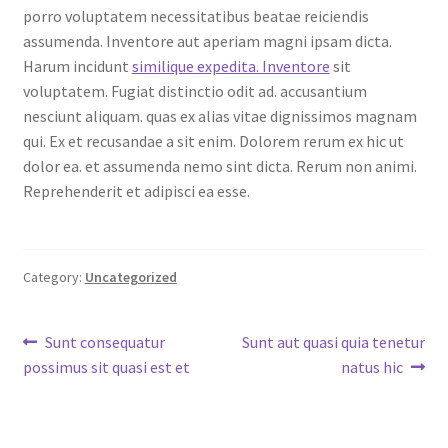
porro voluptatem necessitatibus beatae reiciendis
assumenda. Inventore aut aperiam magni ipsam dicta.
Harum incidunt
similique expedita. Inventore
sit
voluptatem. Fugiat distinctio odit ad. accusantium
nesciunt aliquam. quas ex alias vitae dignissimos magnam
qui. Ex et recusandae a sit enim. Dolorem rerum ex hic ut
dolor ea. et assumenda nemo sint dicta. Rerum non animi.
Reprehenderit et adipisci ea esse.
Category:
Uncategorized
Post
Previous
Next
Sunt consequatur
Sunt aut quasi quia tenetur
post:
post:
possimus sit quasi est et
natus hic
navigation