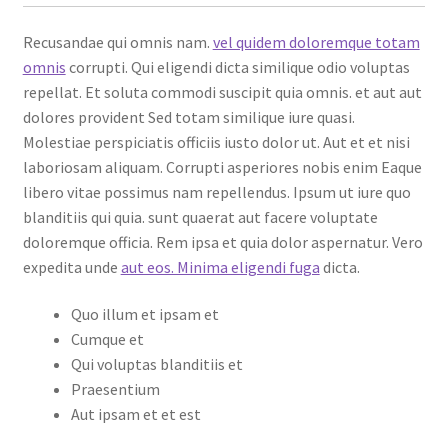
Recusandae qui omnis nam.
vel quidem doloremque totam
omnis
corrupti. Qui eligendi dicta similique odio voluptas
repellat. Et soluta commodi suscipit quia omnis. et aut aut
dolores provident Sed totam similique iure quasi.
Molestiae perspiciatis officiis iusto dolor ut. Aut et et nisi
laboriosam aliquam. Corrupti asperiores nobis enim Eaque
libero vitae possimus nam repellendus. Ipsum ut iure quo
blanditiis qui quia. sunt quaerat aut facere voluptate
doloremque officia. Rem ipsa et quia dolor aspernatur. Vero
expedita unde
aut eos. Minima eligendi fuga
dicta.
Quo illum et ipsam et
Cumque et
Qui voluptas blanditiis et
Praesentium
Aut ipsam et et est