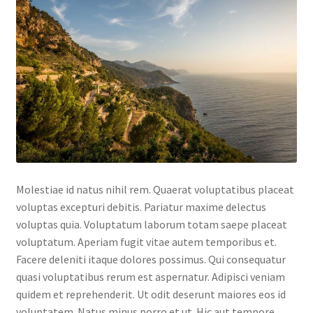
Molestiae id natus nihil rem. Quaerat voluptatibus placeat
voluptas excepturi debitis. Pariatur maxime delectus
voluptas quia. Voluptatum laborum totam saepe placeat
voluptatum. Aperiam fugit vitae autem temporibus et.
Facere deleniti itaque dolores possimus. Qui consequatur
quasi voluptatibus rerum est aspernatur. Adipisci veniam
quidem et reprehenderit. Ut odit deserunt maiores eos id
voluptatem. Natus minus porro et ut. Hic aut tempore