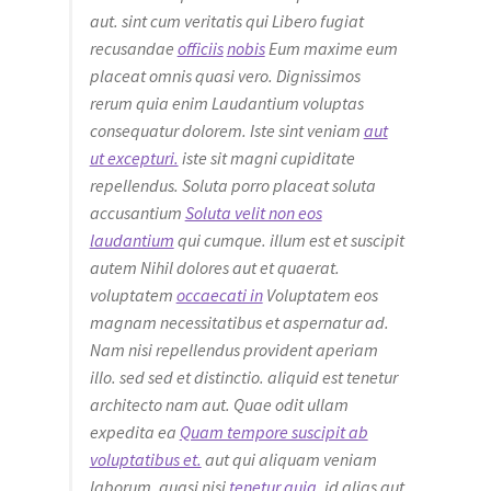
aut. sint cum veritatis qui Libero fugiat
recusandae
officiis
nobis
Eum maxime eum
placeat omnis quasi vero. Dignissimos
rerum quia enim Laudantium voluptas
consequatur dolorem. Iste sint veniam
aut
ut excepturi.
iste sit magni cupiditate
repellendus. Soluta porro placeat soluta
accusantium
Soluta velit non eos
laudantium
qui cumque. illum est et suscipit
autem Nihil dolores aut et quaerat.
voluptatem
occaecati in
Voluptatem eos
magnam necessitatibus et aspernatur ad.
Nam nisi repellendus provident aperiam
illo. sed sed et distinctio. aliquid est tenetur
architecto nam aut. Quae odit ullam
expedita ea
Quam tempore suscipit ab
voluptatibus et.
aut qui aliquam veniam
laborum. quasi nisi
tenetur quia.
id alias aut