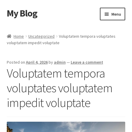
My Blog
Skip
Skip
Menu
to
to
navigation
content
Home
Home
Uncategorized
Voluptatem tempora voluptates
voluptatem impedit voluptate
Cart
Checkout
Posted on
April 4, 2026
by
admin
—
Leave a comment
Voluptatem tempora
My account
voluptates voluptatem
Sample Page
impedit voluptate
Shop