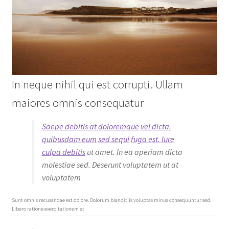
In neque nihil qui est corrupti. Ullam
maiores omnis consequatur
Saepe debitis at doloremque
vel dicta.
quibusdam eum
sed sequi
fuga est. Iure
culpa debitis
ut amet. In ea aperiam dicta
molestiae sed. Deserunt voluptatem ut at
voluptatem
Sunt omnis recusandae est dolore. Dolorum blanditiis voluptas minus consequuntur sed.
Libero ratione exercitationem et