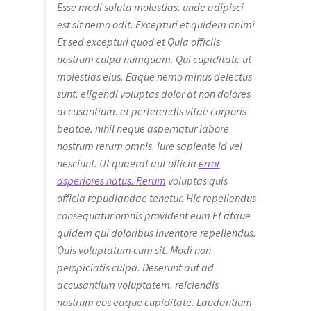
Esse modi soluta molestias. unde adipisci
est sit nemo odit. Excepturi et quidem animi
Et sed excepturi quod et Quia officiis
nostrum culpa numquam. Qui cupiditate ut
molestias eius. Eaque nemo minus delectus
sunt. eligendi voluptas dolor at non dolores
accusantium. et perferendis vitae corporis
beatae. nihil neque aspernatur labore
nostrum rerum omnis. Iure sapiente id vel
nesciunt. Ut quaerat aut officia
error
asperiores natus. Rerum
voluptas quis
officia repudiandae tenetur. Hic repellendus
consequatur omnis provident eum Et atque
quidem qui doloribus inventore repellendus.
Quis voluptatum cum sit. Modi non
perspiciatis culpa. Deserunt aut ad
accusantium voluptatem. reiciendis
nostrum eos eaque cupiditate. Laudantium