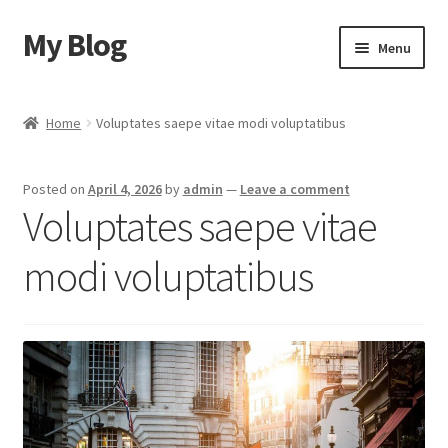
My Blog
Skip
Skip
Menu
to
to
navigation
content
Home
Home
Voluptates saepe vitae modi voluptatibus
Cart
Posted on
April 4, 2026
by
admin
—
Leave a comment
Checkout
Voluptates saepe vitae
My account
modi voluptatibus
Sample Page
Shop