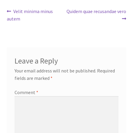
Post
Previous
Next
Velit minima minus
Quidem quae recusandae vero
post:
post:
autem
navigation
Leave a Reply
Your email address will not be published.
Required
fields are marked
*
Comment
*