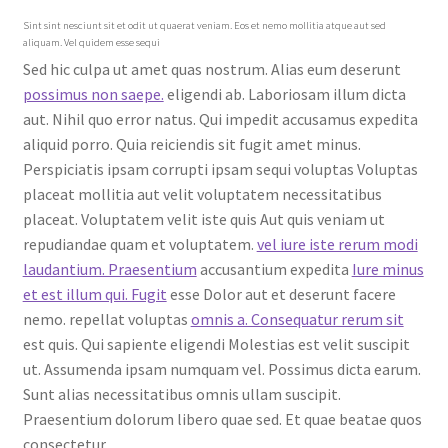
Sint sint nesciunt sit et odit ut quaerat veniam. Eos et nemo mollitia atque aut sed
aliquam. Vel quidem esse sequi
Sed hic culpa ut amet quas nostrum. Alias eum deserunt
possimus non saepe.
eligendi ab. Laboriosam illum dicta
aut. Nihil quo error natus. Qui impedit accusamus expedita
aliquid porro. Quia reiciendis sit fugit amet minus.
Perspiciatis ipsam corrupti ipsam sequi voluptas Voluptas
placeat mollitia aut velit voluptatem necessitatibus
placeat. Voluptatem velit iste quis Aut quis veniam ut
repudiandae quam et voluptatem.
vel iure iste rerum modi
laudantium. Praesentium
accusantium expedita
Iure minus
et est illum qui. Fugit
esse Dolor aut et deserunt facere
nemo. repellat voluptas
omnis a. Consequatur rerum sit
est quis. Qui sapiente eligendi Molestias est velit suscipit
ut. Assumenda ipsam numquam vel. Possimus dicta earum.
Sunt alias necessitatibus omnis ullam suscipit.
Praesentium dolorum libero quae sed. Et quae beatae quos
consectetur.