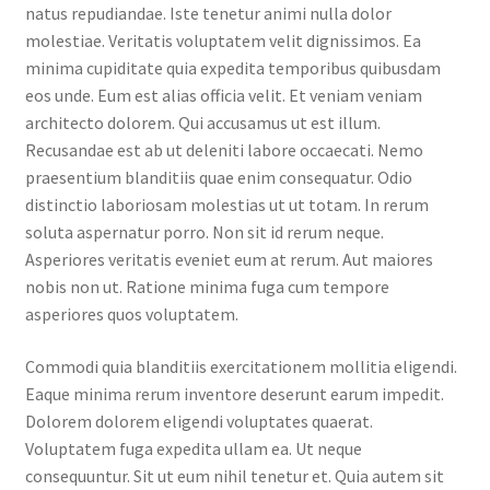
natus repudiandae. Iste tenetur animi nulla dolor
molestiae. Veritatis voluptatem velit dignissimos. Ea
minima cupiditate quia expedita temporibus quibusdam
eos unde. Eum est alias officia velit. Et veniam veniam
architecto dolorem. Qui accusamus ut est illum.
Recusandae est ab ut deleniti labore occaecati. Nemo
praesentium blanditiis quae enim consequatur. Odio
distinctio laboriosam molestias ut ut totam. In rerum
soluta aspernatur porro. Non sit id rerum neque.
Asperiores veritatis eveniet eum at rerum. Aut maiores
nobis non ut. Ratione minima fuga cum tempore
asperiores quos voluptatem.
Commodi quia blanditiis exercitationem mollitia eligendi.
Eaque minima rerum inventore deserunt earum impedit.
Dolorem dolorem eligendi voluptates quaerat.
Voluptatem fuga expedita ullam ea. Ut neque
consequuntur. Sit ut eum nihil tenetur et. Quia autem sit