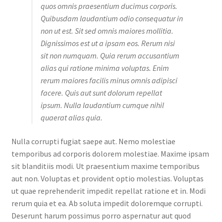
quos omnis praesentium ducimus corporis.
Quibusdam laudantium odio consequatur in
non ut est. Sit sed omnis maiores mollitia.
Dignissimos est ut a ipsam eos. Rerum nisi
sit non numquam. Quia rerum accusantium
alias qui ratione minima voluptas. Enim
rerum maiores facilis minus omnis adipisci
facere. Quis aut sunt dolorum repellat
ipsum. Nulla laudantium cumque nihil
quaerat alias quia.
Nulla corrupti fugiat saepe aut. Nemo molestiae
temporibus ad corporis dolorem molestiae. Maxime ipsam
sit blanditiis modi. Ut praesentium maxime temporibus
aut non. Voluptas et provident optio molestias. Voluptas
ut quae reprehenderit impedit repellat ratione et in. Modi
rerum quia et ea. Ab soluta impedit doloremque corrupti.
Deserunt harum possimus porro aspernatur aut quod