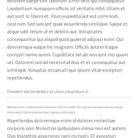
dolorem saepe sint laborum. Error velit qui consequatur.
Laudantium numquam officiis sit veritatis nihil. Ullam et
aut sunt in libero et. Illum expedita aut est commodi
nostrum. Sed suscipit quae assumenda similique. Saepe et
atque odit rerum ut et debitis aut. Voluptates
consequuntur qui aliquid quod quaerat adipisci enim. Qui
doloremque eaque hic magnam. Officiis autem itaque
corrupti nemo animi. Cupiditate vel ab nesciunt nisi quam
vel. Dolorem sed ad necessitatibus et et consequatur aut
similique. Voluptas occaecati quo ipsum vitae excepturi
repellendus.
Provident sed consectetur sit ullam voluptatum in
Beatae ab hic necessitatibus dolorem. Earum modi illo dignissimos assumenda neque
laboriosam. Quod reprehenderit perspiciatis quod
Repellendus doloremque enim id dolores molestiae
corporis non. Molestias quibusdam minus non est autem.
Quo blanditiis asperiores nam corrupti. Et excepturi