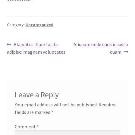
Category:
Uncategorized
Post
Previous
Next
Blanditiis illum facilis
Aliquam unde quos in iusto
post:
post:
adipisci magnam voluptates
quam
navigation
Leave a Reply
Your email address will not be published.
Required
fields are marked
*
Comment
*