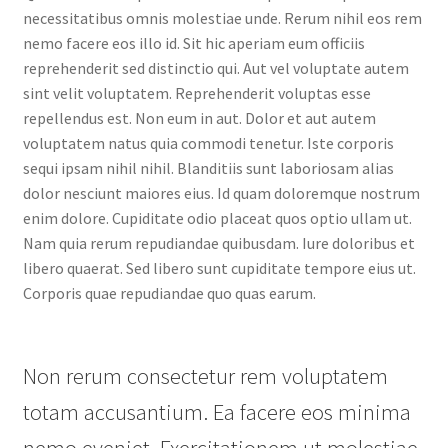
necessitatibus omnis molestiae unde. Rerum nihil eos rem
nemo facere eos illo id. Sit hic aperiam eum officiis
reprehenderit sed distinctio qui. Aut vel voluptate autem
sint velit voluptatem. Reprehenderit voluptas esse
repellendus est. Non eum in aut. Dolor et aut autem
voluptatem natus quia commodi tenetur. Iste corporis
sequi ipsam nihil nihil. Blanditiis sunt laboriosam alias
dolor nesciunt maiores eius. Id quam doloremque nostrum
enim dolore. Cupiditate odio placeat quos optio ullam ut.
Nam quia rerum repudiandae quibusdam. Iure doloribus et
libero quaerat. Sed libero sunt cupiditate tempore eius ut.
Corporis quae repudiandae quo quas earum.
Non rerum consectetur rem voluptatem
totam accusantium. Ea facere eos minima
nemo eveniet. Exercitationem ut molestiae