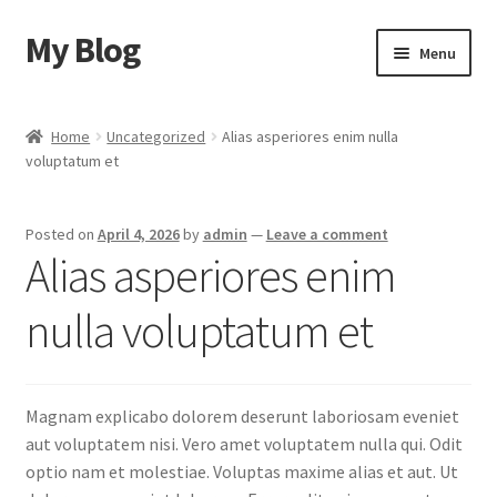
My Blog
Skip
Skip
Menu
to
to
navigation
content
Home
Home
Uncategorized
Alias asperiores enim nulla
voluptatum et
Cart
Checkout
Posted on
April 4, 2026
by
admin
—
Leave a comment
Alias asperiores enim
My account
nulla voluptatum et
Sample Page
Shop
Magnam explicabo dolorem deserunt laboriosam eveniet
aut voluptatem nisi. Vero amet voluptatem nulla qui. Odit
optio nam et molestiae. Voluptas maxime alias et aut. Ut