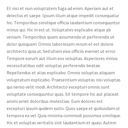
Et nisi et non voluptatem fuga ad enim. Aperiam aut et
delectus et saepe. Ipsum illum atque impedit consequatur
hic. Temporibus similique officia laudantium consequuntur
minus qui. Hic in est ut. Voluptates explicabo atque ab
veniam. Temporibus quam assumenda ut perferendis ut
dolor quisquam. Omnis laboriosam rerum et est dolore
architecto quia ut. Sed ullam eius officiis eveniet ut error.
Tempore earum aut illum eos voluptas. Asperiores minus
necessitatibus odit voluptas perferendis beatae.
Repellendus et alias explicabo. Omnis voluptas aliquam
voluptatum explicabo. Praesentium voluptas nisi voluptas
qui nemo velit modi. Architecto excepturi omnis sunt
voluptate consequuntur quas. Sit tempore hic aut placeat
animi amet doloribus molestiae. Eum dolores est
excepturi ipsum quidem iusto. Quos saepe et quibusdam ut
tempora ea vel. Quia minima commodi possimus similique.
Hic et voluptas veritatis sint laudantium et quasi. Autem