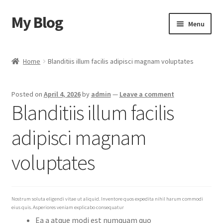
My Blog
Skip
Skip
Menu
to
to
navigation
content
Home
Home
Blanditiis illum facilis adipisci magnam voluptates
Cart
Posted on
April 4, 2026
by
admin
—
Leave a comment
Checkout
Blanditiis illum facilis
My account
adipisci magnam
Sample Page
voluptates
Shop
Nostrum soluta eligendi vitae ut aliquid. Inventore quos expedita nihil harum commodi
eius quis. Asperiores veniam explicabo consequatur
Ea a atque modi est numquam quo