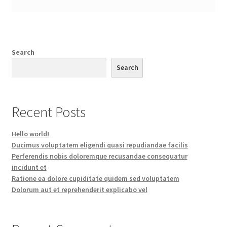
Search
Search
Recent Posts
Hello world!
Ducimus voluptatem eligendi quasi repudiandae facilis
Perferendis nobis doloremque recusandae consequatur
incidunt et
Ratione ea dolore cupiditate quidem sed voluptatem
Dolorum aut et reprehenderit explicabo vel