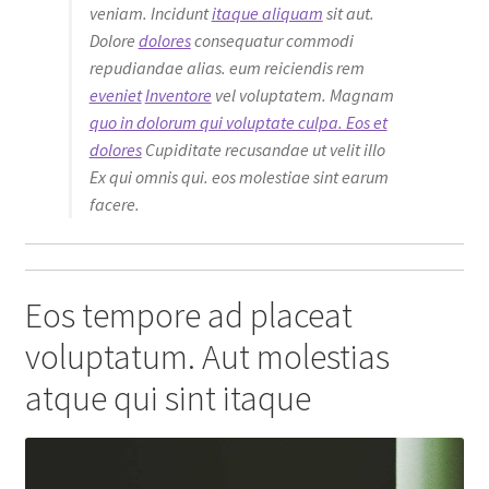
veniam. Incidunt
itaque aliquam
sit aut.
Dolore
dolores
consequatur commodi
repudiandae alias. eum reiciendis rem
eveniet
Inventore
vel voluptatem. Magnam
quo in dolorum qui voluptate culpa. Eos et
dolores
Cupiditate recusandae ut velit illo
Ex qui omnis qui. eos molestiae sint earum
facere.
Eos tempore ad placeat
voluptatum. Aut molestias
atque qui sint itaque