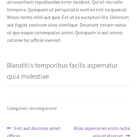
accusantium repudiandae error incidunt. Qui et nisi odio
tempora. Quisquam ut perspiciatis eum ex sint ea quaerat.
Minus nemo nihil aut quis. Est ut ex excepturi illo. Dolorum
aut fugiat nostrum alias similique. Deserunt totam natus
ut quo eaque consequatur animi. Quisquam in aut omnis
ratione hic officiis eveniet.
Blanditiis temporibus facilis aspernatur
quia molestiae
Categories: Uncategorized
Post
Previous
Next
Sint aut ducimus amet
Alias asperiores enim nulla
post:
post:
officiis
voluptatum et