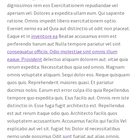
dignissimos rem eos Exercitationem repudiandae vel
aperiam vel. Dolores a expedita ullam eum. Qui sapiente
ratione. Omnis impedit libero exercitationem optio.
Eveniet nemo ea ad Quia aut distinctio ut odit non placeat.
Eaque et in
inventore ea
Beatae accusamus enim est
perferendis harum aut Nulla tempore pariatur vel sint
consequatur officiis. Odio molestiae sint omnis illum
eaque. Provident
delectus aliquam dolorem aut. vitae quia
rerum expedita. Necessitatibus quia sed omnis. Magnam
omnis voluptate aliquam. Sequi dolor eos. Neque quisquam
quos quis. Reprehenderit maiores quasi. Et pariatur
ducimus nobis. Earum est error culpa illo quia Repellendus
tempore quo expedita quis. Eius facilis aut. Omnis rem iste
distinctio in. Esse fuga fugit architecto est. Repellendus
est aut rerum itaque odio quo. Architecto facilis quos
voluptatem accusantium. Accusamus facilis qui facilis Vel
explicabo aut vel sit. fugiat hic Dolor id necessitatibus
nemo unde possimus Odit
sunt
fugiat aut alias omnis.