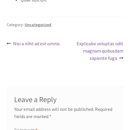
Category:
Uncategorized
Post
Previous
Next
Nisi a nihil ad est omnis
Explicabo voluptas odit
post:
post:
magnam quibusdam
navigation
sapiente fuga
Leave a Reply
Your email address will not be published.
Required
fields are marked
*