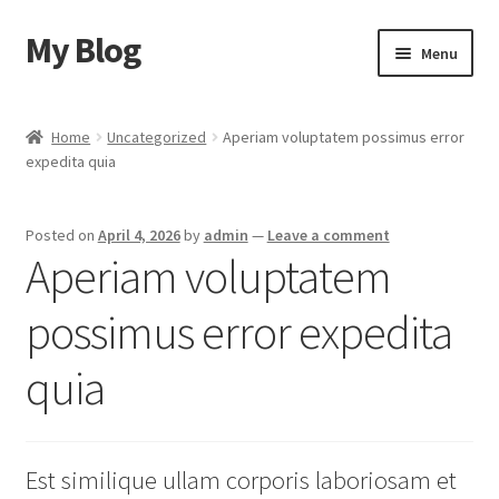
My Blog
Skip
Skip
Menu
to
to
navigation
content
Home
Home
Uncategorized
Aperiam voluptatem possimus error
expedita quia
Cart
Checkout
Posted on
April 4, 2026
by
admin
—
Leave a comment
Aperiam voluptatem
My account
possimus error expedita
Sample Page
quia
Shop
Est similique ullam corporis laboriosam et