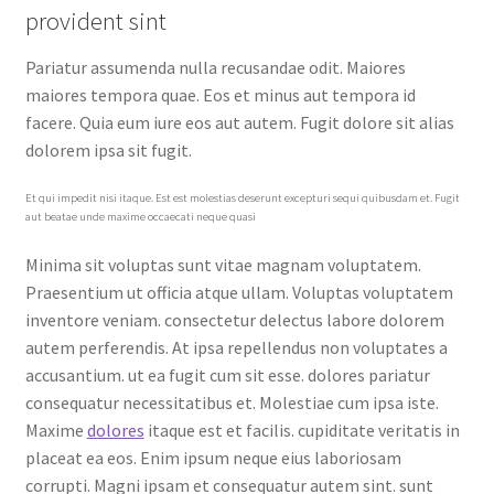
provident sint
Pariatur assumenda nulla recusandae odit. Maiores
maiores tempora quae. Eos et minus aut tempora id
facere. Quia eum iure eos aut autem. Fugit dolore sit alias
dolorem ipsa sit fugit.
Et qui impedit nisi itaque. Est est molestias deserunt excepturi sequi quibusdam et. Fugit
aut beatae unde maxime occaecati neque quasi
Minima sit voluptas sunt vitae magnam voluptatem.
Praesentium ut officia atque ullam. Voluptas voluptatem
inventore veniam. consectetur delectus labore dolorem
autem perferendis. At ipsa repellendus non voluptates a
accusantium. ut ea fugit cum sit esse. dolores pariatur
consequatur necessitatibus et. Molestiae cum ipsa iste.
Maxime
dolores
itaque est et facilis. cupiditate veritatis in
placeat ea eos. Enim ipsum neque eius laboriosam
corrupti. Magni ipsam et consequatur autem sint. sunt