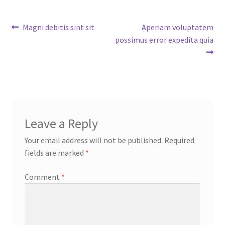
Post
Previous
Next
Magni debitis sint sit
Aperiam voluptatem
post:
post:
possimus error expedita quia
navigation
Leave a Reply
Your email address will not be published.
Required
fields are marked
*
Comment
*