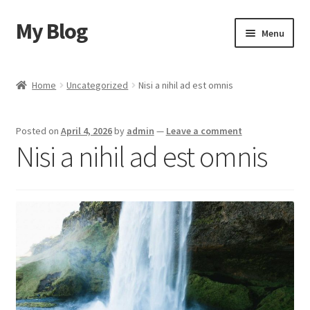
My Blog
Skip
Skip
Menu
to
to
navigation
content
Home
Home
Uncategorized
Nisi a nihil ad est omnis
Cart
Posted on
April 4, 2026
by
admin
—
Leave a comment
Checkout
Nisi a nihil ad est omnis
My account
Sample Page
Shop