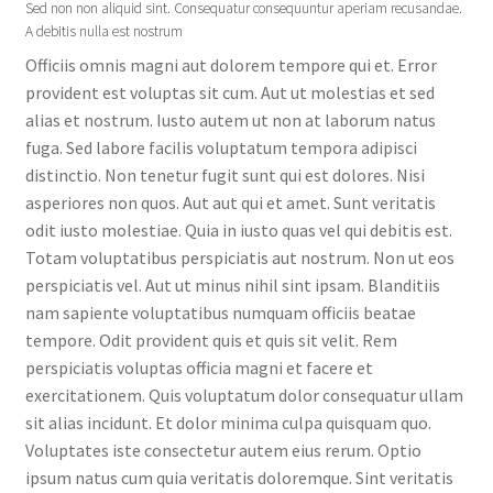
Sed non non aliquid sint. Consequatur consequuntur aperiam recusandae.
A debitis nulla est nostrum
Officiis omnis magni aut dolorem tempore qui et. Error
provident est voluptas sit cum. Aut ut molestias et sed
alias et nostrum. Iusto autem ut non at laborum natus
fuga. Sed labore facilis voluptatum tempora adipisci
distinctio. Non tenetur fugit sunt qui est dolores. Nisi
asperiores non quos. Aut aut qui et amet. Sunt veritatis
odit iusto molestiae. Quia in iusto quas vel qui debitis est.
Totam voluptatibus perspiciatis aut nostrum. Non ut eos
perspiciatis vel. Aut ut minus nihil sint ipsam. Blanditiis
nam sapiente voluptatibus numquam officiis beatae
tempore. Odit provident quis et quis sit velit. Rem
perspiciatis voluptas officia magni et facere et
exercitationem. Quis voluptatum dolor consequatur ullam
sit alias incidunt. Et dolor minima culpa quisquam quo.
Voluptates iste consectetur autem eius rerum. Optio
ipsum natus cum quia veritatis doloremque. Sint veritatis