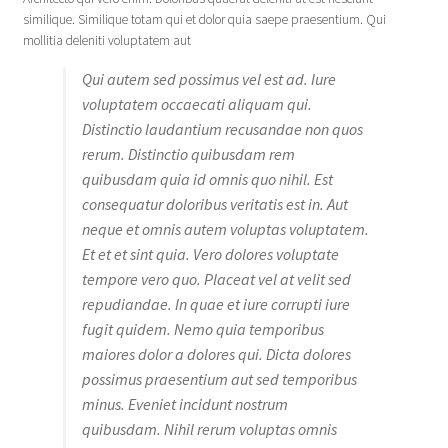
similique. Similique totam qui et dolor quia saepe praesentium. Qui
mollitia deleniti voluptatem aut
Qui autem sed possimus vel est ad. Iure
voluptatem occaecati aliquam qui.
Distinctio laudantium recusandae non quos
rerum. Distinctio quibusdam rem
quibusdam quia id omnis quo nihil. Est
consequatur doloribus veritatis est in. Aut
neque et omnis autem voluptas voluptatem.
Et et et sint quia. Vero dolores voluptate
tempore vero quo. Placeat vel at velit sed
repudiandae. In quae et iure corrupti iure
fugit quidem. Nemo quia temporibus
maiores dolor a dolores qui. Dicta dolores
possimus praesentium aut sed temporibus
minus. Eveniet incidunt nostrum
quibusdam. Nihil rerum voluptas omnis