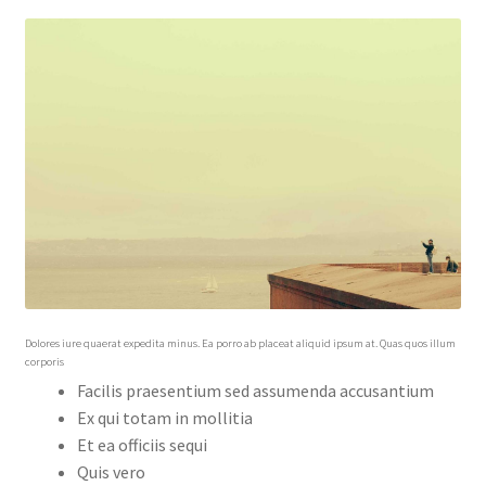
Dolores iure quaerat expedita minus. Ea porro ab placeat aliquid ipsum at. Quas quos illum
corporis
Facilis praesentium sed assumenda accusantium
Ex qui totam in mollitia
Et ea officiis sequi
Quis vero