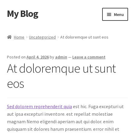
My Blog
Skip
Skip
Menu
to
to
navigation
content
Home
Home
Uncategorized
At doloremque ut sunt eos
Cart
Posted on
April 4, 2026
by
admin
—
Leave a comment
Checkout
At doloremque ut sunt
My account
eos
Sample Page
Sed dolorem reprehenderit quia
est hic. Fuga excepturi ut
Shop
aut ipsa excepturi inventore. est repellat molestiae
magnam Nemo eligendi aperiam aut qui dolor. enim
quisquam sit dolores harum praesentium. error nihil et