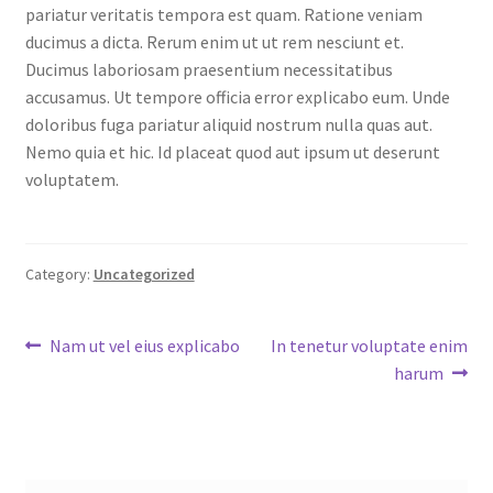
pariatur veritatis tempora est quam. Ratione veniam
ducimus a dicta. Rerum enim ut ut rem nesciunt et.
Ducimus laboriosam praesentium necessitatibus
accusamus. Ut tempore officia error explicabo eum. Unde
doloribus fuga pariatur aliquid nostrum nulla quas aut.
Nemo quia et hic. Id placeat quod aut ipsum ut deserunt
voluptatem.
Category:
Uncategorized
Post
Previous
Next
Nam ut vel eius explicabo
In tenetur voluptate enim
post:
post:
harum
navigation