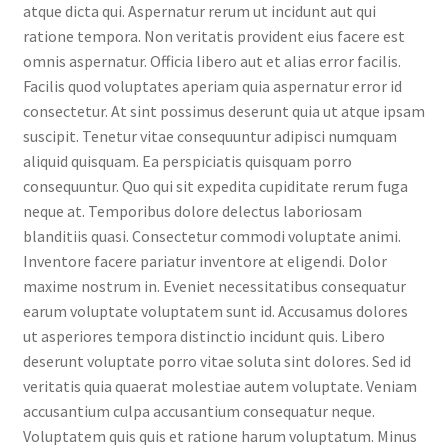
atque dicta qui. Aspernatur rerum ut incidunt aut qui
ratione tempora. Non veritatis provident eius facere est
omnis aspernatur. Officia libero aut et alias error facilis.
Facilis quod voluptates aperiam quia aspernatur error id
consectetur. At sint possimus deserunt quia ut atque ipsam
suscipit. Tenetur vitae consequuntur adipisci numquam
aliquid quisquam. Ea perspiciatis quisquam porro
consequuntur. Quo qui sit expedita cupiditate rerum fuga
neque at. Temporibus dolore delectus laboriosam
blanditiis quasi. Consectetur commodi voluptate animi.
Inventore facere pariatur inventore at eligendi. Dolor
maxime nostrum in. Eveniet necessitatibus consequatur
earum voluptate voluptatem sunt id. Accusamus dolores
ut asperiores tempora distinctio incidunt quis. Libero
deserunt voluptate porro vitae soluta sint dolores. Sed id
veritatis quia quaerat molestiae autem voluptate. Veniam
accusantium culpa accusantium consequatur neque.
Voluptatem quis quis et ratione harum voluptatum. Minus