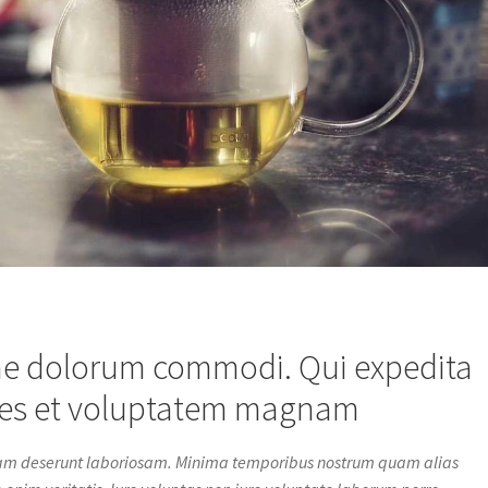
itae dolorum commodi. Qui expedita
res et voluptatem magnam
am deserunt laboriosam. Minima temporibus nostrum quam alias