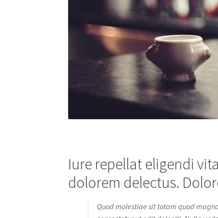
Iure repellat eligendi v
dolorem delectus. Dolo
Quod molestiae sit totam quod magn