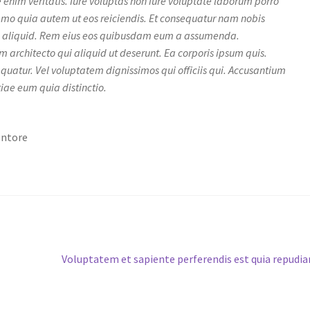
e enim veritatis. Iure voluptas non iure voluptate laborum porro
o quia autem ut eos reiciendis. Et consequatur nam nobis
 aliquid. Rem eius eos quibusdam eum a assumenda.
 architecto qui aliquid ut deserunt. Ea corporis ipsum quis.
quatur. Vel voluptatem dignissimos qui officiis qui. Accusantium
tiae eum quia distinctio.
entore
Next
Voluptatem et sapiente perferendis est quia repudi
post: