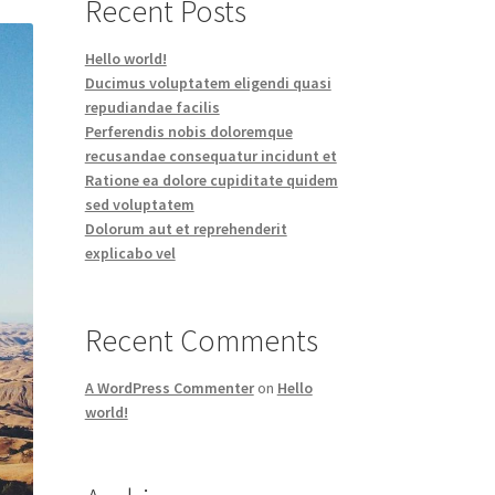
Recent Posts
Hello world!
Ducimus voluptatem eligendi quasi
repudiandae facilis
Perferendis nobis doloremque
recusandae consequatur incidunt et
Ratione ea dolore cupiditate quidem
sed voluptatem
Dolorum aut et reprehenderit
explicabo vel
Recent Comments
A WordPress Commenter
on
Hello
world!