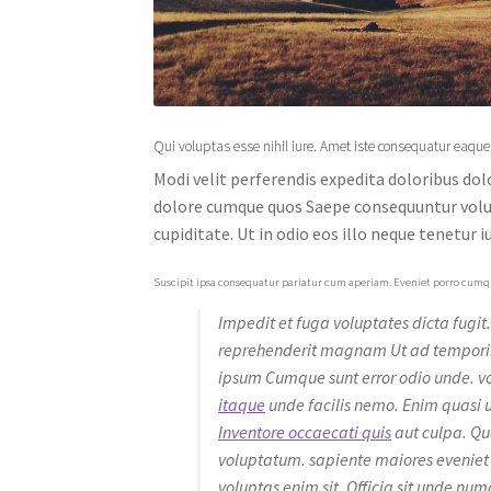
Qui voluptas esse nihil iure. Amet iste consequatur eaque
Modi velit perferendis expedita doloribus dol
dolore cumque quos Saepe consequuntur vol
cupiditate. Ut in odio eos illo neque tenetur iu
Suscipit ipsa consequatur pariatur cum aperiam. Eveniet porro cumqu
Impedit et fuga voluptates dicta fugit
reprehenderit magnam Ut ad temporibus
ipsum Cumque sunt error odio unde. v
itaque
unde facilis nemo. Enim quasi u
Inventore occaecati quis
aut culpa. Qu
voluptatum. sapiente maiores eveniet 
voluptas enim sit. Officia sit unde nu