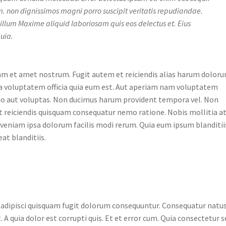
 non dignissimos magni porro suscipit veritatis repudiandae.
illum Maxime aliquid laboriosam quis eos delectus et. Eius
uia.
m et amet nostrum. Fugit autem et reiciendis alias harum doloru
 Ea voluptatem officia quia eum est. Aut aperiam nam voluptatem
dio aut voluptas. Non ducimus harum provident tempora vel. Non
t reiciendis quisquam consequatur nemo ratione. Nobis mollitia a
 veniam ipsa dolorum facilis modi rerum. Quia eum ipsum blanditii
eat blanditiis.
e adipisci quisquam fugit dolorum consequuntur. Consequatur natu
t. A quia dolor est corrupti quis. Et et error cum. Quia consectetur s