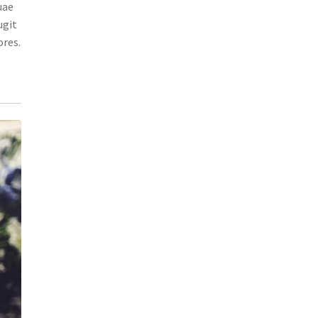
uae
ugit
ores.