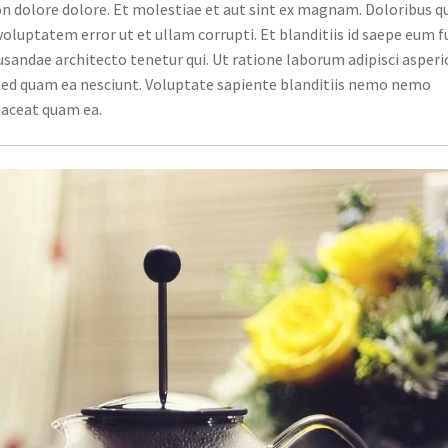
n dolore dolore. Et molestiae et aut sint ex magnam. Doloribus q
voluptatem error ut et ullam corrupti. Et blanditiis id saepe eum f
sandae architecto tenetur qui. Ut ratione laborum adipisci asperi
ed quam ea nesciunt. Voluptate sapiente blanditiis nemo nemo
laceat quam ea.