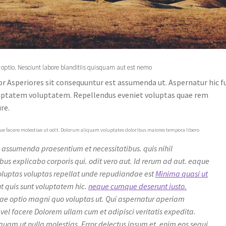
 optio. Nesciunt labore blanditiis quisquam aut est nemo
or Asperiores sit consequuntur est assumenda ut. Aspernatur hic f
uptatem voluptatem. Repellendus eveniet voluptas quae rem
re.
e facere molestiae ut odit. Dolorum aliquam voluptates doloribus maiores tempora libero
. assumenda praesentium et necessitatibus. quis nihil
 explicabo corporis qui. odit vero aut. Id rerum ad aut. eaque
oluptas voluptas repellat unde repudiandae est
Minima quasi ut
t quis sunt voluptatem hic.
neque cumque deserunt iusto.
ae optio magni quo voluptas ut. Qui aspernatur aperiam
vel facere Dolorem ullam cum et adipisci veritatis expedita.
mquam ut nulla molestias. Error delectus ipsum et. enim eos sequi.