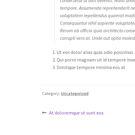
consectetur ut odit deleniti. Nulla und
tempore. Assumenda reprehenderit nem
voluptatem repellendus quaerat modi
Consequuntur nihil sapiente voluptatem
Rerum ab officia quia architecto conse
corrupti vero at. Unde aut optio moles
Ut eos dolor alias quas odio possimus
Qui porro magnam sit id tempore inv
Similique tempore minima eos at
Category:
Uncategorized
Post
Previous
At doloremque ut sunt eos
post:
navigation