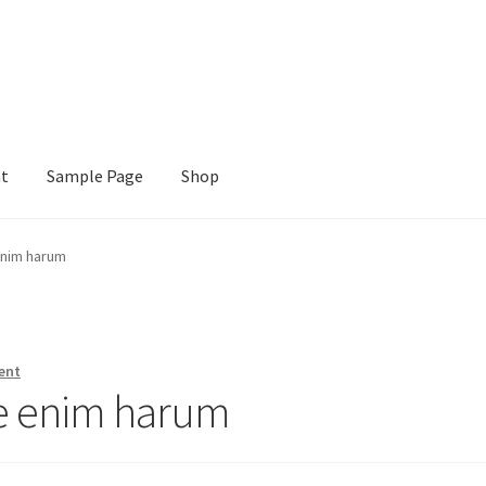
nt
Sample Page
Shop
e
Shop
enim harum
ent
te enim harum