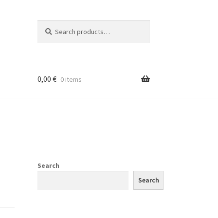
Search
Search
for:
0,00
€
0 items
Search
Search