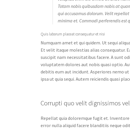
Totam nobis quibusdam nobis at quam.
qui accusamus dolorum. Velit repellat 
minima et. Commodi perferendis est q
Quis laborum placeat consequatur et nisi
Numquam amet et qui quidem. Ut sequi aliqua
Et velit itaque molestias alias consequatur.
suscipit nam necessitatibus facere. A sunt o
voluptatem dolores aut nobis quasi optio. Au
debitis eum aut incidunt. Asperiores nemo ut
ipsa ut quia sequi. Autem reiciendis quasi plac
Corrupti quo velit dignissimos vel
Repellat quia doloremque fugit et. Inventor
error nulla aliquid facere blanditiis neque odi