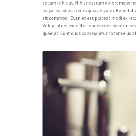
totam id hic ut. Nihil nostrum doloremque no
eaque ea adipisci eum quia aliquam. Repellat 
sit commodi. Eveniet est placeat modi ex recu
Voluptatem exercitationem consequatur ea s
quaerat. Sunt quos consequatur totam eius p