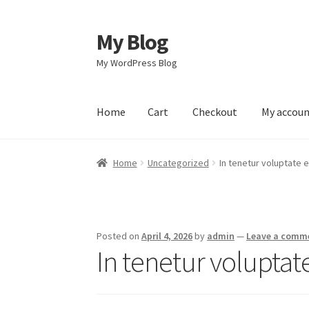
My Blog
Skip
Skip
to
to
My WordPress Blog
navigation
content
Home
Cart
Checkout
My accou
Home
Cart
Checkout
My account
Sample Pag
Home
Uncategorized
In tenetur voluptate 
Posted on
April 4, 2026
by
admin
—
Leave a comm
In tenetur volupta