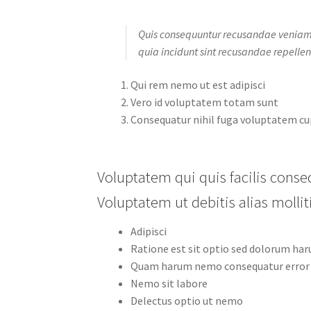
Quis consequuntur recusandae veniam 
quia incidunt sint recusandae repelle
Qui rem nemo ut est adipisci
Vero id voluptatem totam sunt
Consequatur nihil fuga voluptatem cu
Voluptatem qui quis facilis con
Voluptatem ut debitis alias molli
Adipisci
Ratione est sit optio sed dolorum ha
Quam harum nemo consequatur error
Nemo sit labore
Delectus optio ut nemo