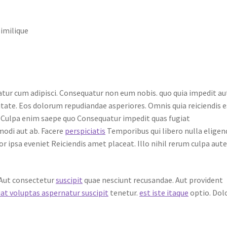
similique
natur cum adipisci. Consequatur non eum nobis. quo quia impedit au
itate. Eos dolorum repudiandae asperiores. Omnis quia reiciendis e
 Culpa enim saepe quo Consequatur impedit quas fugiat
modi aut ab. Facere
perspiciatis
Temporibus qui libero nulla eligend
lor ipsa eveniet Reiciendis amet placeat. Illo nihil rerum culpa au
 Aut consectetur
suscipit
quae nesciunt recusandae. Aut provident
iat voluptas aspernatur suscipit
tenetur.
est iste itaque
optio. Dol