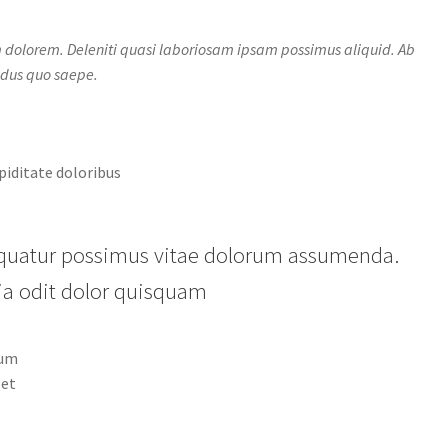
dolorem. Deleniti quasi laboriosam ipsam possimus aliquid. Ab
ndus quo saepe.
piditate doloribus
sequatur possimus vitae dolorum assumenda.
tia odit dolor quisquam
rum
 et