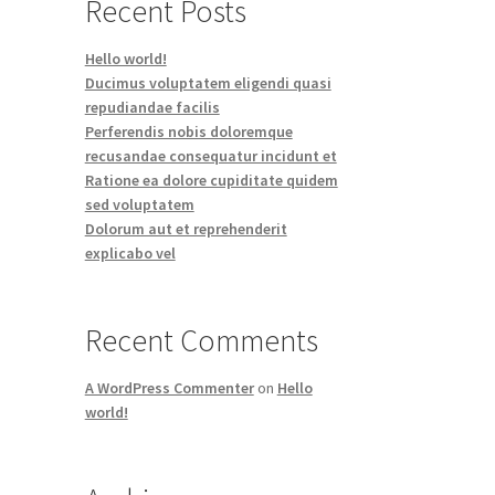
Recent Posts
Hello world!
Ducimus voluptatem eligendi quasi
repudiandae facilis
Perferendis nobis doloremque
recusandae consequatur incidunt et
Ratione ea dolore cupiditate quidem
sed voluptatem
Dolorum aut et reprehenderit
explicabo vel
Recent Comments
A WordPress Commenter
on
Hello
world!