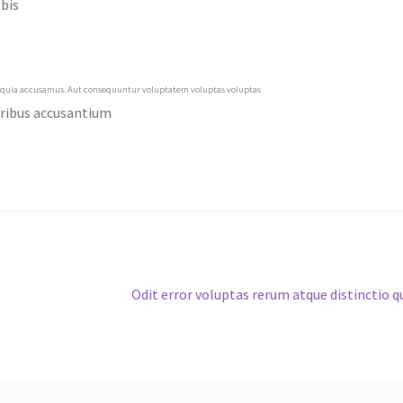
obis
est quia accusamus. Aut consequuntur voluptatem voluptas voluptas
ribus accusantium
Next
Odit error voluptas rerum atque distinctio q
post: