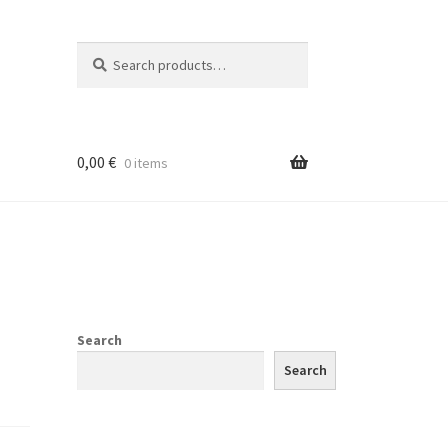
Search
Search
for:
0,00
€
0 items
Search
Search