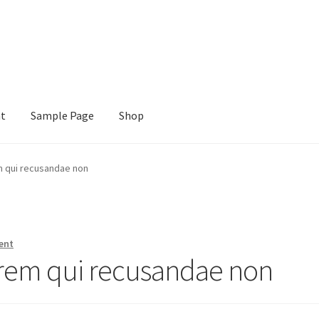
nt
Sample Page
Shop
e
Shop
m qui recusandae non
ent
 rem qui recusandae non