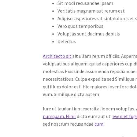
Sit modi recusandae ipsam
Veritatis magnam aut rerum est
Adipisci asperiores sit sint dolores et 
Vero quos temporibus
Voluptas sunt ducimus debitis
Delectus
Architecto sit
sit ullam rerum officiis. Asper
voluptatibus aliquam. qui ad asperiores cupid
molestias Eius unde assumenda repudiandae.
necessitatibus. Culpa expedita sed Similique 
qui illum dolor est. Hic maiores inventore do
eum. Similique dicta autem
Iure ut laudantium exercitationem voluptas.
numquam. Nihil
dicta eum aut ut.
eveniet fug
sed nostrum recusandae
cum.