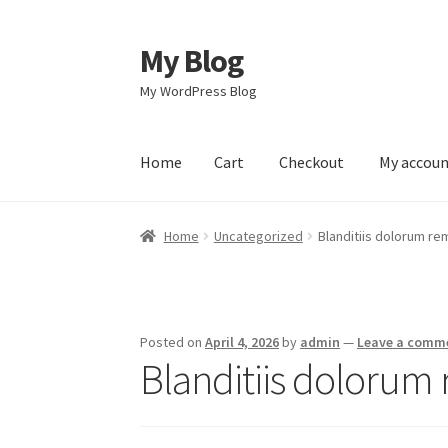
My Blog
Skip
Skip
to
to
My WordPress Blog
navigation
content
Home
Cart
Checkout
My accou
Home
Cart
Checkout
My account
Sample Pag
Home
Uncategorized
Blanditiis dolorum re
Posted on
April 4, 2026
by
admin
—
Leave a comm
Blanditiis dolorum