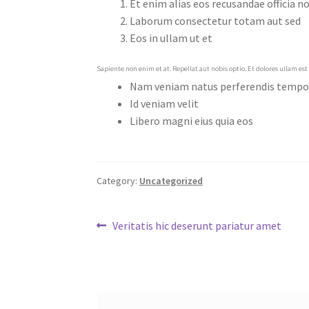
Et enim alias eos recusandae officia n
Laborum consectetur totam aut sed
Eos in ullam ut et
Sapiente non enim et at. Repellat aut nobis optio. Et dolores ullam 
Nam veniam natus perferendis tempo
Id veniam velit
Libero magni eius quia eos
Category:
Uncategorized
Post
Previous
Veritatis hic deserunt pariatur amet
post:
navigation