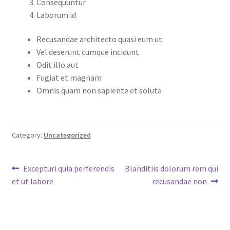
Consequuntur
Laborum id
Recusandae architecto quasi eum ut
Vel deserunt cumque incidunt
Odit illo aut
Fugiat et magnam
Omnis quam non sapiente et soluta
Category:
Uncategorized
Post
Previous
Next
Excepturi quia perferendis
Blanditiis dolorum rem qui
post:
post:
et ut labore
recusandae non
navigation