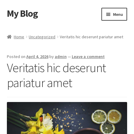
My Blog
Skip
Skip
Menu
to
to
navigation
content
Home
Home
Uncategorized
Veritatis hic deserunt pariatur amet
Cart
Posted on
April 4, 2026
by
admin
—
Leave a comment
Checkout
Veritatis hic deserunt
My account
pariatur amet
Sample Page
Shop