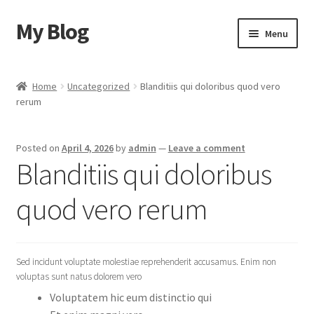
My Blog
Skip
Skip
Menu
to
to
navigation
content
Home
Home
Uncategorized
Blanditiis qui doloribus quod vero
rerum
Cart
Checkout
Posted on
April 4, 2026
by
admin
—
Leave a comment
Blanditiis qui doloribus
My account
quod vero rerum
Sample Page
Shop
Sed incidunt voluptate molestiae reprehenderit accusamus. Enim non
voluptas sunt natus dolorem vero
Voluptatem hic eum distinctio qui