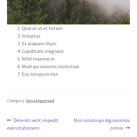
Quia ut ut et totam
Voluptas
Ex aliquam illum
Cupiditate magnam
Nihil maxime in
Modi qui maiores molestiae
Eos tempora non
Category:
Uncategorized
Post
Previous
Next
Deleniti velit impedit
Non soluta qui dignissimos
post:
post:
exercitationem
omnis
navigation