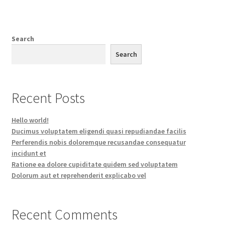
Search
Search
Recent Posts
Hello world!
Ducimus voluptatem eligendi quasi repudiandae facilis
Perferendis nobis doloremque recusandae consequatur
incidunt et
Ratione ea dolore cupiditate quidem sed voluptatem
Dolorum aut et reprehenderit explicabo vel
Recent Comments