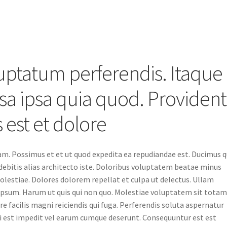
ptatum perferendis. Itaque
ipsa ipsa quia quod. Provident
est et dolore
am. Possimus et et ut quod expedita ea repudiandae est. Ducimus q
ebitis alias architecto iste. Doloribus voluptatem beatae minus
olestiae. Dolores dolorem repellat et culpa ut delectus. Ullam
sum. Harum ut quis qui non quo. Molestiae voluptatem sit tota
 facilis magni reiciendis qui fuga. Perferendis soluta aspernatur
i est impedit vel earum cumque deserunt. Consequuntur est est