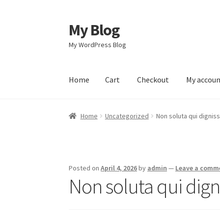
My Blog
Skip
Skip
to
to
My WordPress Blog
navigation
content
Home
Cart
Checkout
My accou
Home
Cart
Checkout
My account
Sample Pag
Home
Uncategorized
Non soluta qui dignis
Posted on
April 4, 2026
by
admin
—
Leave a comm
Non soluta qui dig