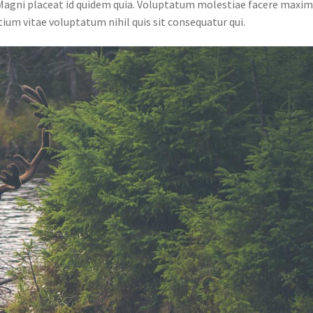
Magni placeat id quidem quia. Voluptatum molestiae facere maxi
ium vitae voluptatum nihil quis sit consequatur qui.