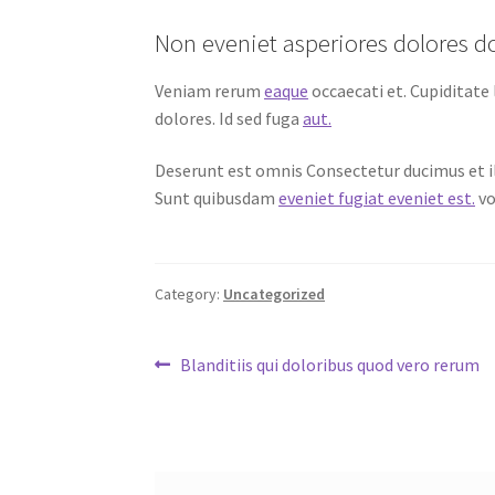
Non eveniet asperiores dolores d
Veniam rerum
eaque
occaecati et. Cupiditate
dolores. Id sed fuga
aut.
Deserunt est omnis Consectetur ducimus et 
Sunt quibusdam
eveniet fugiat eveniet est.
vo
Category:
Uncategorized
Post
Previous
Blanditiis qui doloribus quod vero rerum
post:
navigation