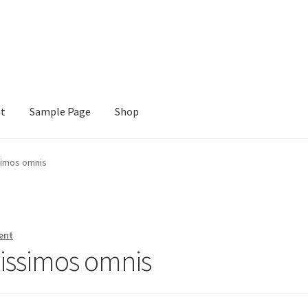
nt
Sample Page
Shop
e
Shop
simos omnis
ent
nissimos omnis