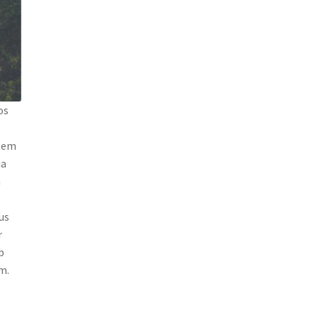
os
atem
ia
m
us
r
b
m.