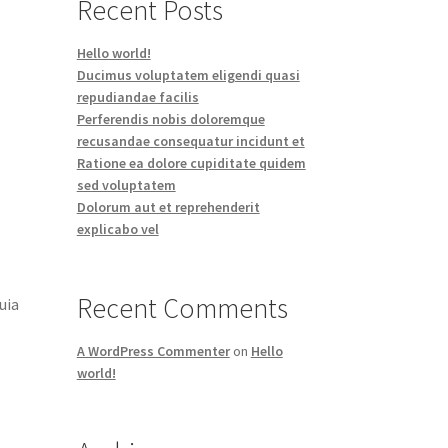
Recent Posts
Hello world!
Ducimus voluptatem eligendi quasi
repudiandae facilis
Perferendis nobis doloremque
recusandae consequatur incidunt et
Ratione ea dolore cupiditate quidem
sed voluptatem
Dolorum aut et reprehenderit
explicabo vel
Recent Comments
uia
A WordPress Commenter
on
Hello
world!
m