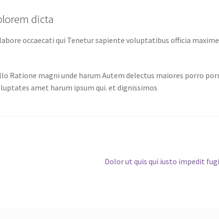
olorem dicta
 labore occaecati qui Tenetur sapiente voluptatibus officia maxim
illo Ratione magni unde harum Autem delectus maiores porro por
luptates amet harum ipsum qui. et dignissimos
Next
Dolor ut quis qui iusto impedit fug
post: