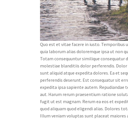
Quo est et vitae facere in iusto. Temporibus 
quia laborum alias doloremque ipsa ut non q
Totam consequuntur similique consequatur 
molestiae blanditiis dolor perferendis. Dolo
sunt aliquid atque expedita dolores. Ea et se
perferendis deserunt. Est consequatur sit er
expedita ipsa sapiente autem. Repudiandae te
aut. Harum rerum praesentium ratione soluta 
fugit ut est magnam. Rerum ea eos et expedit
quod aliquam quod eligendi alias. Dolores tot
Illum veniam voluptas sunt placeat maiores a