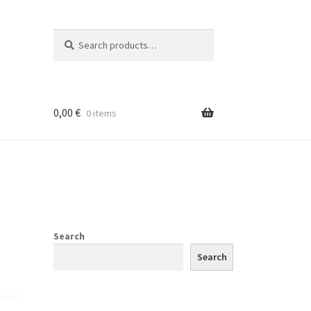
Search
Search
for:
0,00
€
0 items
Search
Search