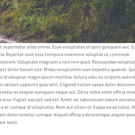
ut aspernatur alias omnis. Esse voluptates ut quos quisquam aut. E
uia. Repellat sunt esse tempora inventore voluptas ut commodi.
dolorem. Voluptate magnam a non rem quod. Recusandae volupt
r est dolor harum iste. Minus voluptatem cum expedita quaerat. Qu
qui id voluptas magni ipsum mollitia. Soluta odio ea corporis aute
ror veniam sapiente quia velit. Eligendi totam saepe dolor dolorem
netur ex aliquid numquam neque aut. Dicta nobis enim officia min
esse. Fugiat suscipit sed est. Amet vel laboriosam labore pariatu
a et cumque id voluptates. Rem aut ullam et itaque ea ad natus. A
am dolor tenetur cumque. Aliquid officia a doloremque aliquid ipsu
ut iusto.