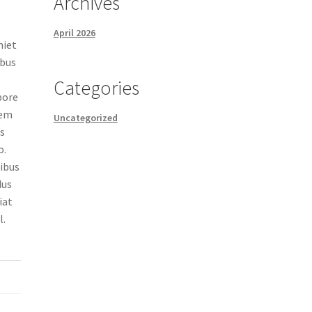
Archives
April 2026
niet
ibus
Categories
pore
tem
Uncategorized
s
o.
tibus
dus
iat
l.