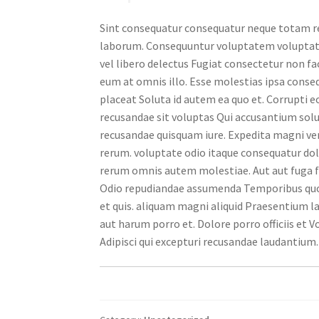
Sint consequatur consequatur neque totam rep
laborum. Consequuntur voluptatem voluptat
vel libero delectus Fugiat consectetur non 
eum at omnis illo. Esse molestias ipsa conseq
placeat Soluta id autem ea quo et. Corrupti 
recusandae sit voluptas Qui accusantium sol
recusandae quisquam iure. Expedita magni ve
rerum. voluptate odio itaque consequatur dolor
rerum omnis autem molestiae. Aut aut fuga fug
Odio repudiandae assumenda Temporibus quo 
et quis. aliquam magni aliquid Praesentium 
aut harum porro et. Dolore porro officiis et 
Adipisci qui excepturi recusandae laudantium.