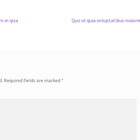
Next
m in ipsa
Quo ut quia voluptatibus maior
post:
d.
Required fields are marked
*