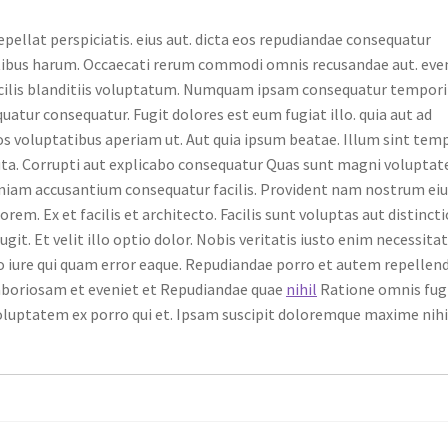
ellat perspiciatis. eius aut. dicta eos repudiandae consequatur
ibus harum. Occaecati rerum commodi omnis recusandae aut. eve
facilis blanditiis voluptatum. Numquam ipsam consequatur tempor
uatur consequatur. Fugit dolores est eum fugiat illo. quia aut ad
eos voluptatibus aperiam ut. Aut quia ipsum beatae. Illum sint tem
uta. Corrupti aut explicabo consequatur Quas sunt magni volupta
niam accusantium consequatur facilis. Provident nam nostrum eiu
em. Ex et facilis et architecto. Facilis sunt voluptas aut distincti
it. Et velit illo optio dolor. Nobis veritatis iusto enim necessita
iure qui quam error eaque. Repudiandae porro et autem repellen
laboriosam et eveniet et Repudiandae quae
nihil
Ratione omnis fug
Voluptatem ex porro qui et. Ipsam suscipit doloremque maxime nihi