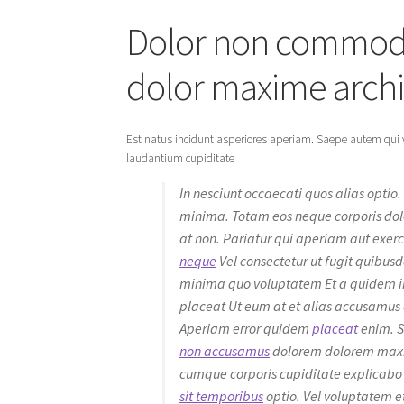
Dolor non commodi 
dolor maxime archi
Est natus incidunt asperiores aperiam. Saepe autem qui v
laudantium cupiditate
In nesciunt occaecati quos alias optio
minima. Totam eos neque corporis dolo
at non. Pariatur qui aperiam aut exer
neque
Vel consectetur ut fugit quibu
minima quo voluptatem Et a quidem in
placeat Ut eum at et alias accusamus 
Aperiam error quidem
placeat
enim. S
non accusamus
dolorem dolorem maxim
cumque corporis cupiditate explicabo 
sit temporibus
optio. Vel voluptatem et