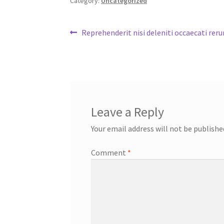
Category:
Uncategorized
Post
Previous
Reprehenderit nisi deleniti occaecati reru
post:
navigation
Leave a Reply
Your email address will not be publishe
Comment
*