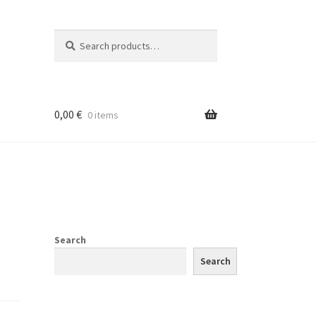
Search
Search
for:
0,00
€
0 items
Search
Search