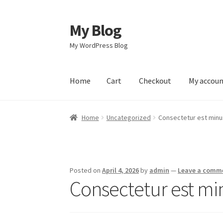
My Blog
Skip
Skip
to
to
My WordPress Blog
navigation
content
Home
Cart
Checkout
My accou
Home
Cart
Checkout
My account
Sample Pag
Home
Uncategorized
Consectetur est min
Posted on
April 4, 2026
by
admin
—
Leave a comm
Consectetur est m