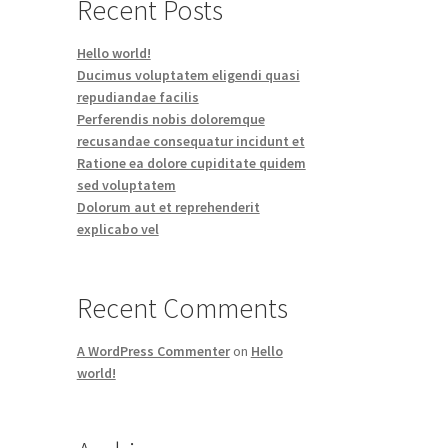
Recent Posts
Hello world!
Ducimus voluptatem eligendi quasi
repudiandae facilis
Perferendis nobis doloremque
recusandae consequatur incidunt et
Ratione ea dolore cupiditate quidem
sed voluptatem
Dolorum aut et reprehenderit
explicabo vel
Recent Comments
A WordPress Commenter
on
Hello
world!