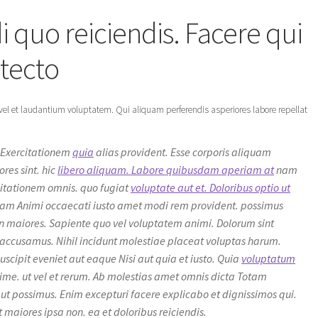
quo reiciendis. Facere qui
tecto
el et laudantium voluptatem. Qui aliquam perferendis asperiores labore repellat
. Exercitationem
quia
alias provident. Esse corporis aliquam
res sint. hic
libero aliquam. Labore quibusdam aperiam at
nam
citationem omnis. quo fugiat
voluptate aut et. Doloribus optio ut
sdam Animi occaecati iusto amet modi rem provident. possimus
 maiores. Sapiente quo vel voluptatem animi. Dolorum sint
accusamus. Nihil incidunt molestiae placeat voluptas harum.
uscipit eveniet aut eaque Nisi aut quia et iusto. Quia
voluptatum
e. ut vel et rerum. Ab molestias amet omnis dicta Totam
ut possimus. Enim excepturi facere explicabo et dignissimos qui.
 maiores ipsa non. ea et doloribus reiciendis.