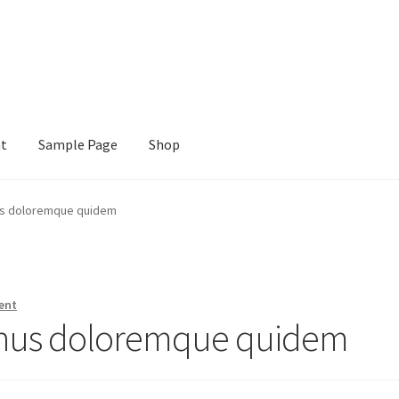
nt
Sample Page
Shop
e
Shop
us doloremque quidem
ent
inus doloremque quidem