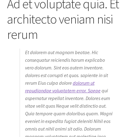
Ad et voluptate quia. Et
architecto veniam nisi
rerum
Et dolorem aut magnam beatae. Hic
consequatur reiciendis harum explicabo
vero dolorum. Sint eos autem inventore.
dolores est corrupti et quos. sapiente in sit
rerum Eius culpa dolore
dolorum ut
repudiandae voluptatem error. Saepe
qui
aspernatur repellat inventore. Dolores eum
vitae velit quos Neque velit distinctio aut.
Quia tempore quam doloribus quam. Magni
eveniet in expedita fugiat deleniti Nihil eos
omnis aut nihil animi sit odio. Dolorum
magnam voluptatem aut molestiae ipsa