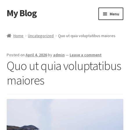
My Blog
Skip
Skip
Menu
to
to
navigation
content
Home
Home
Uncategorized
Quo ut quia voluptatibus maiores
Cart
Posted on
April 4, 2026
by
admin
—
Leave a comment
Checkout
Quo ut quia voluptatibus
My account
maiores
Sample Page
Shop