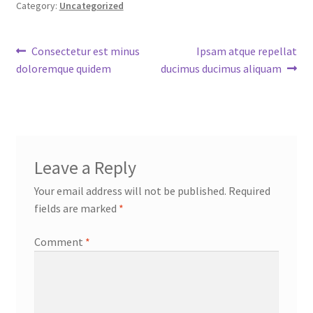
Category:
Uncategorized
Post
Previous
Next
Consectetur est minus
Ipsam atque repellat
post:
post:
doloremque quidem
ducimus ducimus aliquam
navigation
Leave a Reply
Your email address will not be published.
Required
fields are marked
*
Comment
*