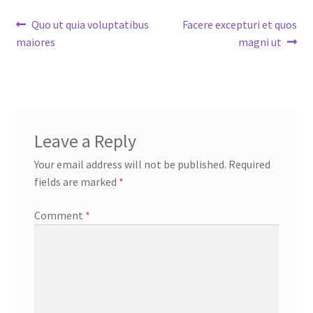
Post
Previous
Next
Quo ut quia voluptatibus
Facere excepturi et quos
post:
post:
maiores
magni ut
navigation
Leave a Reply
Your email address will not be published.
Required
fields are marked
*
Comment
*