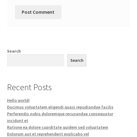
Search
Search
Recent Posts
Hello world!
Ducimus voluptatem eligendi quasi repudiandae facilis
Perferendis nobis doloremque recusandae consequatur
incidunt et
Ratione ea dolore cupiditate quidem sed voluptatem
Dolorum aut et reprehenderit explicabo vel