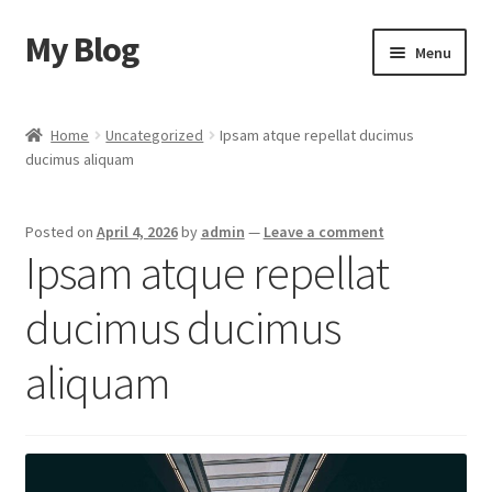
My Blog
Skip
Skip
Menu
to
to
navigation
content
Home
Home
Uncategorized
Ipsam atque repellat ducimus
ducimus aliquam
Cart
Checkout
Posted on
April 4, 2026
by
admin
—
Leave a comment
Ipsam atque repellat
My account
ducimus ducimus
Sample Page
aliquam
Shop