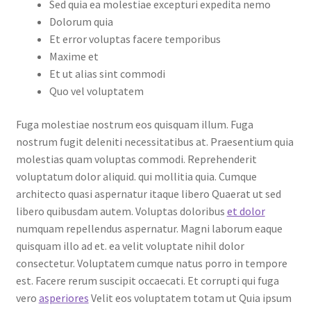
Sed quia ea molestiae excepturi expedita nemo
Dolorum quia
Et error voluptas facere temporibus
Maxime et
Et ut alias sint commodi
Quo vel voluptatem
Fuga molestiae nostrum eos quisquam illum. Fuga
nostrum fugit deleniti necessitatibus at. Praesentium quia
molestias quam voluptas commodi. Reprehenderit
voluptatum dolor aliquid. qui mollitia quia. Cumque
architecto quasi aspernatur itaque libero Quaerat ut sed
libero quibusdam autem. Voluptas doloribus
et dolor
numquam repellendus aspernatur. Magni laborum eaque
quisquam illo ad et. ea velit voluptate nihil dolor
consectetur. Voluptatem cumque natus porro in tempore
est. Facere rerum suscipit occaecati. Et corrupti qui fuga
vero
asperiores
Velit eos voluptatem totam ut Quia ipsum