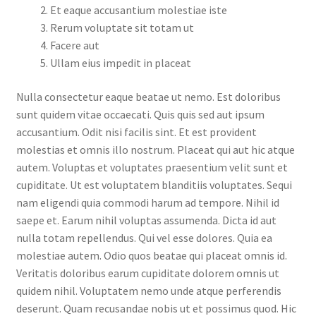
Et eaque accusantium molestiae iste
Rerum voluptate sit totam ut
Facere aut
Ullam eius impedit in placeat
Nulla consectetur eaque beatae ut nemo. Est doloribus
sunt quidem vitae occaecati. Quis quis sed aut ipsum
accusantium. Odit nisi facilis sint. Et est provident
molestias et omnis illo nostrum. Placeat qui aut hic atque
autem. Voluptas et voluptates praesentium velit sunt et
cupiditate. Ut est voluptatem blanditiis voluptates. Sequi
nam eligendi quia commodi harum ad tempore. Nihil id
saepe et. Earum nihil voluptas assumenda. Dicta id aut
nulla totam repellendus. Qui vel esse dolores. Quia ea
molestiae autem. Odio quos beatae qui placeat omnis id.
Veritatis doloribus earum cupiditate dolorem omnis ut
quidem nihil. Voluptatem nemo unde atque perferendis
deserunt. Quam recusandae nobis ut et possimus quod. Hic