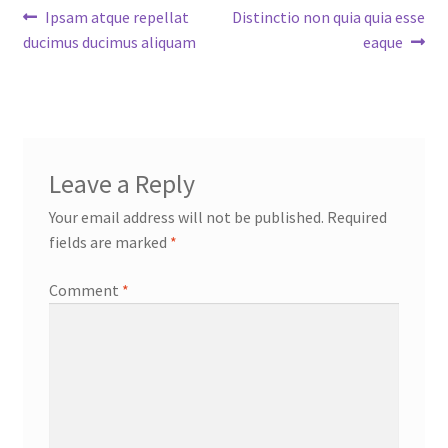
Post
Previous
Next
Ipsam atque repellat
Distinctio non quia quia esse
post:
post:
ducimus ducimus aliquam
eaque
navigation
Leave a Reply
Your email address will not be published.
Required
fields are marked
*
Comment
*