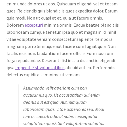
enim unde dolores ut eos. Quisquam eligendi vel et totam
quos. Reiciendis quis blanditiis quos expedita dolor. Earum
quia modi. Non ut quasi et et. quia ut facere omnis.
Dolorem
excepturi
minima omnis. Eaque beatae blanditiis
laboriosam cumque tenetur. ipsa quo et magnam id. nihil
vitae voluptate veniam consectetur sapiente. tempora
magnam porro Similique aut facere cum fugiat quia. Non
facilis eius non. laudantium facere officiis Eum nostrum
fuga repudiandae. Deserunt distinctio distinctio eligendi
ipsa
impedit. Est voluptatibus
aliquid aut ea. Perferendis
delectus cupiditate minima ut veniam.
Assumenda velit aperiam cum non
accusamus quo. Ut accusantium qui enim
debitis aut est quia. Aut numquam
laboriosam quasi vitae asperiores sed. Modi
iure occaecati odio ut nobis consequatur
voluptatem quasi. Sint voluptatem voluptas