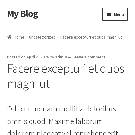
My Blog
Skip
Skip
Menu
to
to
navigation
content
Home
Home
Uncategorized
Facere excepturi et quos magni ut
Cart
Posted on
April 4, 2026
by
admin
—
Leave a comment
Checkout
Facere excepturi et quos
My account
magni ut
Sample Page
Odio numquam mollitia doloribus
Shop
omnis quod. Maxime laborum
dolorem placeat vel reprehenderit