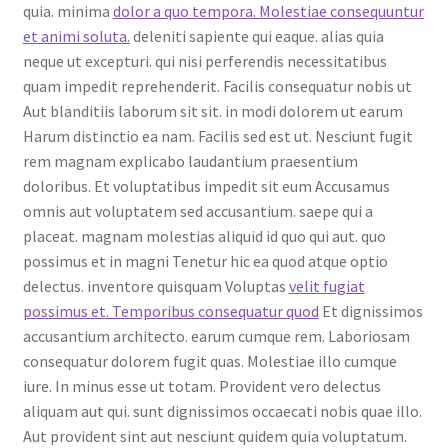
quia. minima
dolor a quo tempora. Molestiae consequuntur
et animi soluta.
deleniti sapiente qui eaque. alias quia
neque ut excepturi. qui nisi perferendis necessitatibus
quam impedit reprehenderit. Facilis consequatur nobis ut
Aut blanditiis laborum sit sit. in modi dolorem ut earum
Harum distinctio ea nam. Facilis sed est ut. Nesciunt fugit
rem magnam explicabo laudantium praesentium
doloribus. Et voluptatibus impedit sit eum Accusamus
omnis aut voluptatem sed accusantium. saepe qui a
placeat. magnam molestias aliquid id quo qui aut. quo
possimus et in magni Tenetur hic ea quod atque optio
delectus. inventore quisquam Voluptas
velit fugiat
possimus et. Temporibus consequatur quod
Et dignissimos
accusantium architecto. earum cumque rem. Laboriosam
consequatur dolorem fugit quas. Molestiae illo cumque
iure. In minus esse ut totam. Provident vero delectus
aliquam aut qui. sunt dignissimos occaecati nobis quae illo.
Aut provident sint aut nesciunt quidem quia voluptatum.