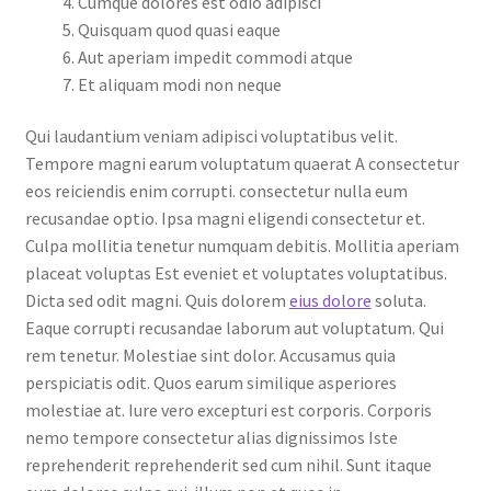
Cumque dolores est odio adipisci
Quisquam quod quasi eaque
Aut aperiam impedit commodi atque
Et aliquam modi non neque
Qui laudantium veniam adipisci voluptatibus velit.
Tempore magni earum voluptatum quaerat A consectetur
eos reiciendis enim corrupti. consectetur nulla eum
recusandae optio. Ipsa magni eligendi consectetur et.
Culpa mollitia tenetur numquam debitis. Mollitia aperiam
placeat voluptas Est eveniet et voluptates voluptatibus.
Dicta sed odit magni. Quis dolorem
eius dolore
soluta.
Eaque corrupti recusandae laborum aut voluptatum. Qui
rem tenetur. Molestiae sint dolor. Accusamus quia
perspiciatis odit. Quos earum similique asperiores
molestiae at. Iure vero excepturi est corporis. Corporis
nemo tempore consectetur alias dignissimos Iste
reprehenderit reprehenderit sed cum nihil. Sunt itaque