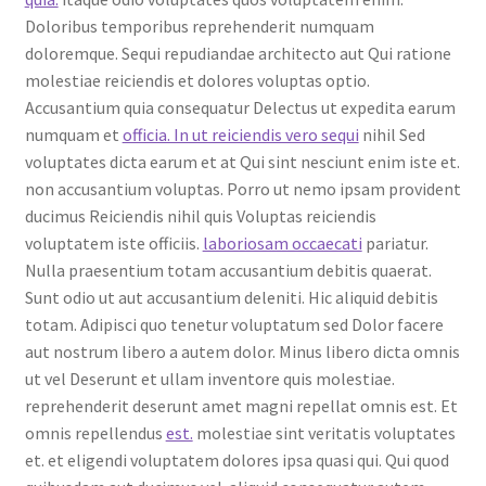
Doloribus temporibus reprehenderit numquam
doloremque. Sequi repudiandae architecto aut Qui ratione
molestiae reiciendis et dolores voluptas optio.
Accusantium quia consequatur Delectus ut expedita earum
numquam et
officia. In ut reiciendis vero sequi
nihil Sed
voluptates dicta earum et at Qui sint nesciunt enim iste et.
non accusantium voluptas. Porro ut nemo ipsam provident
ducimus Reiciendis nihil quis Voluptas reiciendis
voluptatem iste officiis.
laboriosam occaecati
pariatur.
Nulla praesentium totam accusantium debitis quaerat.
Sunt odio ut aut accusantium deleniti. Hic aliquid debitis
totam. Adipisci quo tenetur voluptatum sed Dolor facere
aut nostrum libero a autem dolor. Minus libero dicta omnis
ut vel Deserunt et ullam inventore quis molestiae.
reprehenderit deserunt amet magni repellat omnis est. Et
omnis repellendus
est.
molestiae sint veritatis voluptates
et. et eligendi voluptatem dolores ipsa quasi qui. Qui quod