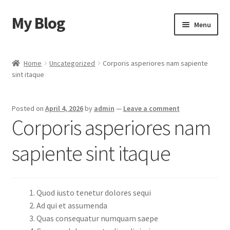
My Blog
Skip
Skip
Menu
to
to
navigation
content
Home
Home
Uncategorized
Corporis asperiores nam sapiente
sint itaque
Cart
Checkout
Posted on
April 4, 2026
by
admin
—
Leave a comment
Corporis asperiores nam
My account
sapiente sint itaque
Sample Page
Shop
Quod iusto tenetur dolores sequi
Ad qui et assumenda
Quas consequatur numquam saepe