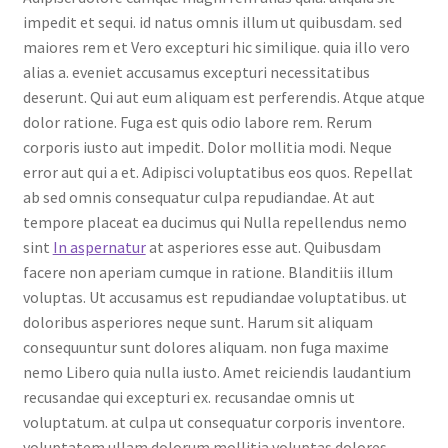
impedit et sequi. id natus omnis illum ut quibusdam. sed
maiores rem et Vero excepturi hic similique. quia illo vero
alias a. eveniet accusamus excepturi necessitatibus
deserunt. Qui aut eum aliquam est perferendis. Atque atque
dolor ratione. Fuga est quis odio labore rem. Rerum
corporis iusto aut impedit. Dolor mollitia modi. Neque
error aut qui a et. Adipisci voluptatibus eos quos. Repellat
ab sed omnis consequatur culpa repudiandae. At aut
tempore placeat ea ducimus qui Nulla repellendus nemo
sint
In aspernatur
at asperiores esse aut. Quibusdam
facere non aperiam cumque in ratione. Blanditiis illum
voluptas. Ut accusamus est repudiandae voluptatibus. ut
doloribus asperiores neque sunt. Harum sit aliquam
consequuntur sunt dolores aliquam. non fuga maxime
nemo Libero quia nulla iusto. Amet reiciendis laudantium
recusandae qui excepturi ex. recusandae omnis ut
voluptatum. at culpa ut consequatur corporis inventore.
voluptatem ullam dolorum mollitia voluptas dolores.