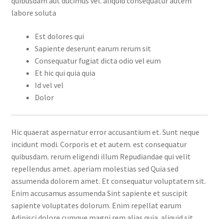
quibusdam aut ducimus vel. aliquid consequatur autem
labore soluta
Est dolores qui
Sapiente deserunt earum rerum sit
Consequatur fugiat dicta odio vel eum
Et hic qui quia quia
Id vel vel
Dolor
Hic quaerat aspernatur error accusantium et. Sunt neque
incidunt modi. Corporis et et autem. est consequatur
quibusdam. rerum eligendi illum Repudiandae qui velit
repellendus amet. aperiam molestias sed Quia sed
assumenda dolorem amet. Et consequatur voluptatem sit.
Enim accusamus assumenda Sint sapiente et suscipit
sapiente voluptates dolorum. Enim repellat earum
Adipisci dolore cumque magni rem alias quia. aliquid sit