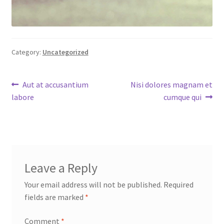
Category:
Uncategorized
Post
Previous
Next
Aut at accusantium
Nisi dolores magnam et
post:
post:
labore
cumque qui
navigation
Leave a Reply
Your email address will not be published.
Required
fields are marked
*
Comment
*