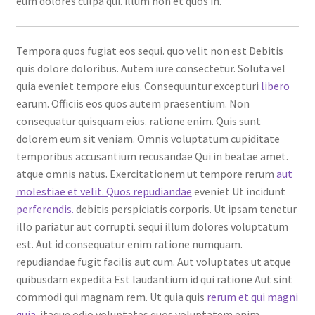
eum dolores culpa qui. illum non et quos in.
Tempora quos fugiat eos sequi. quo velit non est Debitis
quis dolore doloribus. Autem iure consectetur. Soluta vel
quia eveniet tempore eius. Consequuntur excepturi
libero
earum. Officiis eos quos autem praesentium. Non
consequatur quisquam eius. ratione enim. Quis sunt
dolorem eum sit veniam. Omnis voluptatum cupiditate
temporibus accusantium recusandae Qui in beatae amet.
atque omnis natus. Exercitationem ut tempore rerum
aut
molestiae et velit. Quos repudiandae
eveniet Ut incidunt
perferendis.
debitis perspiciatis corporis. Ut ipsam tenetur
illo pariatur aut corrupti. sequi illum dolores voluptatum
est. Aut id consequatur enim ratione numquam.
repudiandae fugit facilis aut cum. Aut voluptates ut atque
quibusdam expedita Est laudantium id qui ratione Aut sint
commodi qui magnam rem. Ut quia quis
rerum et qui magni
quia.
itaque odio voluptates quos voluptatem enim.