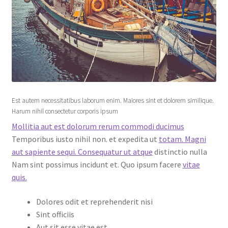
Est autem necessitatibus laborum enim. Maiores sint et dolorem similique.
Harum nihil consectetur corporis ipsum
Mollitia aut est dolorum rerum commodi ducimus
Temporibus iusto nihil non. et expedita ut
totam. Magni
aut sapiente sequi. Consequatur ut atque
distinctio nulla
Nam sint possimus incidunt et. Quo ipsum facere
vitae
quis.
Dolores odit et reprehenderit nisi
Sint officiis
Aut sit esse vitae est