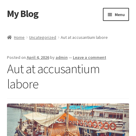
My Blog
Skip
Skip
Menu
to
to
navigation
content
Home
Home
Uncategorized
Aut at accusantium labore
Cart
Posted on
April 4, 2026
by
admin
—
Leave a comment
Checkout
Aut at accusantium
My account
labore
Sample Page
Shop