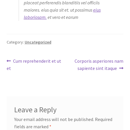
placeat perferendis blanditiis vel officiis
maiores. eius quia sit et. ut possimus
eius
laboriosam.
et vero et earum
Category:
Uncategorized
Post
Previous
Next
Cum reprehenderit et ut
Corporis asperiores nam
post:
post:
et
sapiente sint itaque
navigation
Leave a Reply
Your email address will not be published.
Required
fields are marked
*