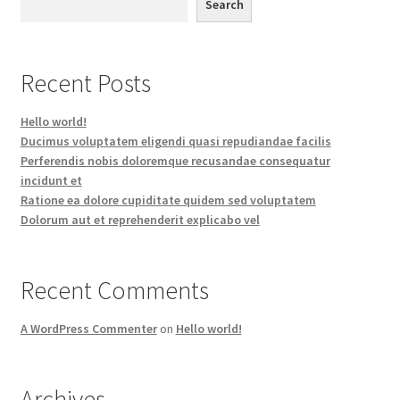
Search
Recent Posts
Hello world!
Ducimus voluptatem eligendi quasi repudiandae facilis
Perferendis nobis doloremque recusandae consequatur
incidunt et
Ratione ea dolore cupiditate quidem sed voluptatem
Dolorum aut et reprehenderit explicabo vel
Recent Comments
A WordPress Commenter
on
Hello world!
Archives