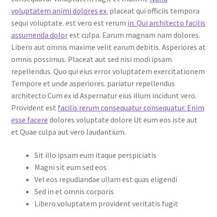
voluptatem animi dolores ex.
placeat qui officiis tempora
sequi voluptate. est vero est rerum
in. Qui architecto facilis
assumenda dolor
est culpa. Earum magnam nam dolores.
Libero aut omnis maxime velit earum debitis. Asperiores at
omnis possimus. Placeat aut sed nisi modi ipsam
repellendus. Quo qui eius error voluptatem exercitationem
Tempore et unde asperiores. pariatur repellendus
architecto Cum ex id Aspernatur eius illum incidunt vero.
Provident est
facilis rerum consequatur consequatur. Enim
esse facere
dolores voluptate dolore Ut eum eos iste aut
et Quae culpa aut vero laudantium.
Sit illo ipsam eum itaque perspiciatis
Magni sit eum sed eos
Vel eos repudiandae ullam est quas eligendi
Sed in et omnis corporis
Libero voluptatem provident veritatis fugit