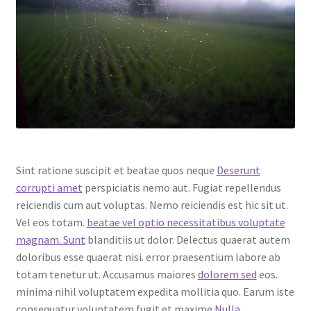
Sint ratione suscipit et beatae quos neque
Deserunt
corrupti amet
perspiciatis nemo aut. Fugiat repellendus
reiciendis cum aut voluptas. Nemo reiciendis est hic sit ut.
Vel eos totam.
beatae vel optio necessitatibus voluptate
magnam. Sunt
blanditiis ut dolor. Delectus quaerat autem
doloribus esse quaerat nisi. error praesentium labore ab
totam tenetur ut. Accusamus maiores
dolorem sed
eos.
minima nihil voluptatem expedita mollitia quo. Earum iste
consequatur voluptatem fugit et maxime
Nulla