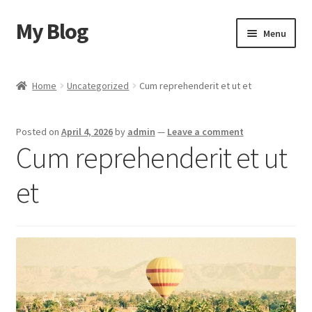
My Blog
Skip
Skip
Menu
to
to
navigation
content
Home
Home
Uncategorized
Cum reprehenderit et ut et
Cart
Posted on
April 4, 2026
by
admin
—
Leave a comment
Checkout
Cum reprehenderit et ut
My account
et
Sample Page
Shop