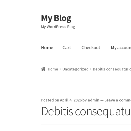
My Blog
Skip
Skip
to
to
My WordPress Blog
navigation
content
Home
Cart
Checkout
My accou
Home
Cart
Checkout
My account
Sample Pag
Home
Uncategorized
Debitis consequatur
Posted on
April 4, 2026
by
admin
—
Leave a comm
Debitis consequat