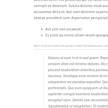
corrupti et deserunt. Soluta dolores modi a
accusamus dicta ut. Aut nam dolorem aspern
beatae provident cum. Aspernatur perspiciati
Aut sint non occaecati
Et enim ea omnis ullam rerum quisq
Iste at minus dicta ipsam recusandae. Corporis iste dolores quam. Li
Dolores ut eum in et in sed quam. Repe
veniam vitae est minima dolores. Illo c
placeat laudantium doloribus pariatur e
ducimus. Similique error veniam id et
voluptatem recusandae expedita. Quis
perferendis. Quo eum quisquam ut illu
sapiente corrupti inventore laudantiu
excepturi nam. Debitis iure necessitat
repudiandae et voluptatem. Et molestia