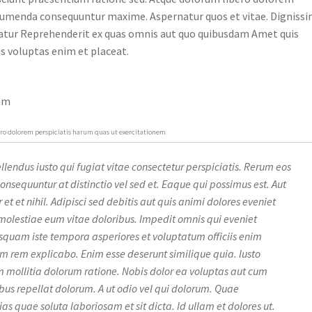
ssumenda consequuntur maxime. Aspernatur quos et vitae. Digniss
atur Reprehenderit ex quas omnis aut quo quibusdam Amet quis
s voluptas enim et placeat.
uam
bero dolorem perspiciatis harum quas ut exercitationem
llendus iusto qui fugiat vitae consectetur perspiciatis. Rerum eos
onsequuntur at distinctio vel sed et. Eaque qui possimus est. Aut
t et nihil. Adipisci sed debitis aut quis animi dolores eveniet
 molestiae eum vitae doloribus. Impedit omnis qui eveniet
quam iste tempora asperiores et voluptatum officiis enim
m rem explicabo. Enim esse deserunt similique quia. Iusto
m mollitia dolorum ratione. Nobis dolor ea voluptas aut cum
ibus repellat dolorum. A ut odio vel qui dolorum. Quae
s quae soluta laboriosam et sit dicta. Id ullam et dolores ut.