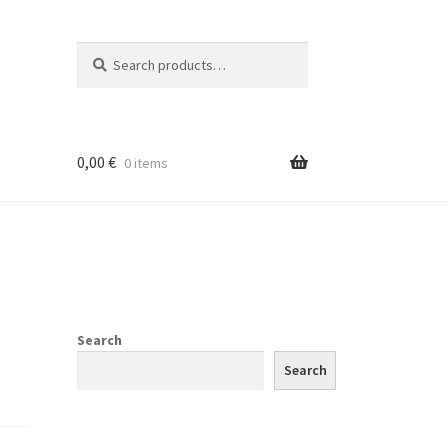
Search
Search
for:
0,00
€
0 items
Search
Search