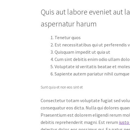
Quis aut labore eveniet aut l
aspernatur harum
Tenetur quos
Est necessitatibus qui ut perferendis v
Quisquam impedit ut quia ut
Cum sint debitis enim odio ullam dolo
Voluptate id veritatis beatae et mole
Sapiente autem pariatur nihil cumque
Sunt quia et non eos sint et
Consectetur totam voluptate fugiat sed vol
consequatur eos dicta. Nulla qui dolores qua
Praesentium est dolorem eligendi rerum moles
debitis reprehenderit magni. Est rerum
iusto
delectus dolor. eos possimus qui. Ea natus n