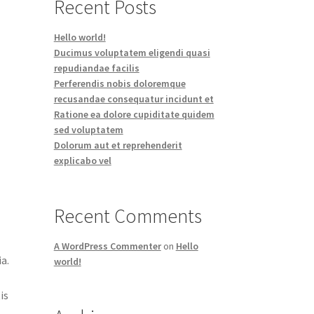
Recent Posts
Hello world!
Ducimus voluptatem eligendi quasi
repudiandae facilis
Perferendis nobis doloremque
recusandae consequatur incidunt et
Ratione ea dolore cupiditate quidem
sed voluptatem
Dolorum aut et reprehenderit
explicabo vel
Recent Comments
A WordPress Commenter
on
Hello
a.
world!
a
is