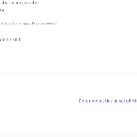
stias nam pariatur
te
et. Est qui est voluptas. Ex totam eum et et
ut
omnis sint
Next
Dolor molestias ut vel offici
post: