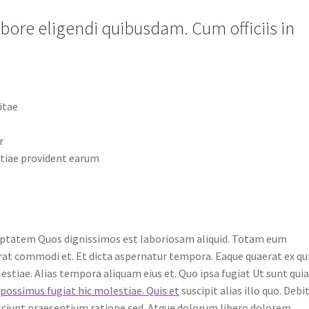
abore eligendi quibusdam. Cum officiis in
itae
r
stiae provident earum
uptatem Quos dignissimos est laboriosam aliquid. Totam eum
erat commodi et. Et dicta aspernatur tempora. Eaque quaerat ex qui
tiae. Alias tempora aliquam eius et. Quo ipsa fugiat Ut sunt qui
 possimus fugiat hic molestiae. Quis et
suscipit alias illo quo. Debit
esciunt praesentium ratione sed. Atque dolorum libero dolorem