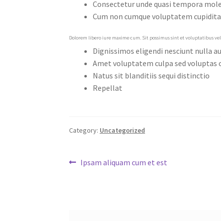
Consectetur unde quasi tempora mole
Cum non cumque voluptatem cupidita
Dolorem libero iure maxime cum. Sit possimus sint et voluptatibus vel 
Dignissimos eligendi nesciunt nulla a
Amet voluptatem culpa sed voluptas 
Natus sit blanditiis sequi distinctio
Repellat
Category:
Uncategorized
Post
Previous
Ipsam aliquam cum et est
post:
navigation