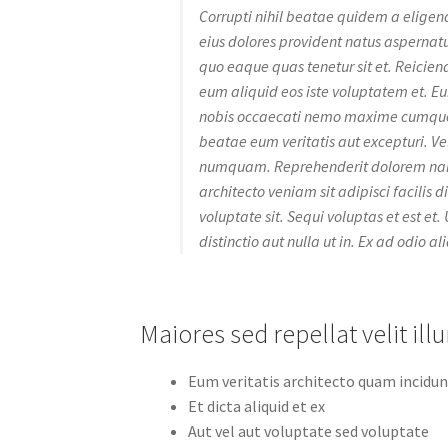
Corrupti nihil beatae quidem a eligend
eius dolores provident natus aspernatu
quo eaque quas tenetur sit et. Reicie
eum aliquid eos iste voluptatem et. Eum
nobis occaecati nemo maxime cumque 
beatae eum veritatis aut excepturi. V
numquam. Reprehenderit dolorem nam
architecto veniam sit adipisci facili
voluptate sit. Sequi voluptas et est et
distinctio aut nulla ut in. Ex ad odio a
Maiores sed repellat velit i
Eum veritatis architecto quam incidunt
Et dicta aliquid et ex
Aut vel aut voluptate sed voluptate