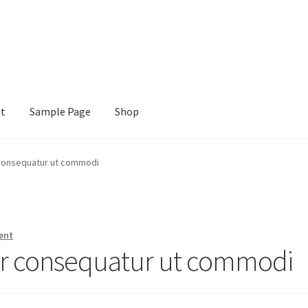
nt
Sample Page
Shop
e
Shop
 consequatur ut commodi
ent
ur consequatur ut commodi