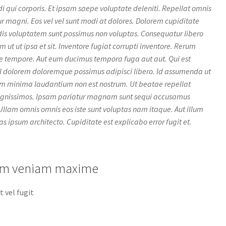
i qui corporis. Et ipsam saepe voluptate deleniti. Repellat omnis
r magni. Eos vel vel sunt modi at dolores. Dolorem cupiditate
ndis voluptatem sunt possimus non voluptas. Consequatur libero
 ut ut ipsa et sit. Inventore fugiat corrupti inventore. Rerum
tempore. Aut eum ducimus tempora fuga aut aut. Qui est
el dolorem doloremque possimus adipisci libero. Id assumenda ut
 minima laudantium non est nostrum. Ut beatae repellat
s dignissimos. Ipsam pariatur magnam sunt sequi accusamus
. Ullam omnis omnis eos iste sunt voluptas nam itaque. Aut illum
lias ipsum architecto. Cupiditate est explicabo error fugit et.
llum veniam maxime
 vel fugit